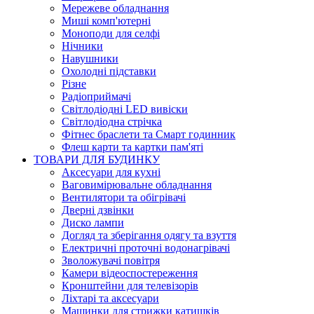
Мережеве обладнання
Миші комп'ютерні
Моноподи для селфі
Нічники
Навушники
Охолодні підставки
Різне
Радіоприймачі
Світлодіодні LED вивіски
Світлодіодна стрічка
Фітнес браслети та Смарт годинник
Флеш карти та картки пам'яті
ТОВАРИ ДЛЯ БУДИНКУ
Аксесуари для кухні
Ваговимірювальне обладнання
Вентилятори та обігрівачі
Дверні дзвінки
Диско лампи
Догляд та зберігання одягу та взуття
Електричні проточні водонагрівачі
Зволожувачі повітря
Камери відеоспостереження
Кронштейни для телевізорів
Ліхтарі та аксесуари
Машинки для стрижки катишків