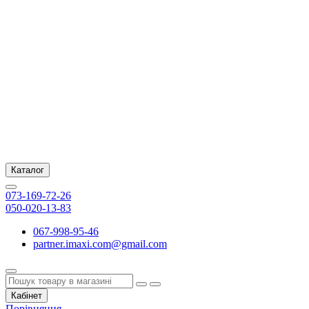
Каталог
073-169-72-26
050-020-13-83
067-998-95-46
partner.imaxi.com@gmail.com
Кабінет
Порівняння