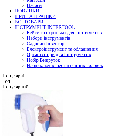
Насоси
НОВИНКИ
ІГРИ ТА ІГРАШКИ
ВСІ ТОВАРИ
ІНСТРУМЕНТ INTERTOOL
Кейси та скриньки для інструментів
Набори інструментів
Садовий Інвентар
Електроінструмент та обладнання
Організатори для Інструментів
Набір Викруток
Набір ключів шестигранних головок
Популярні
Топ
Популярний