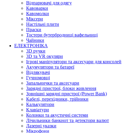
Відпарювачі для одягу
Кавоварки
Кавомолки
Міксери
Настільні плити
Праски
Тостери бутербродниці вафельниці
Чайники
ЕЛЕКТРОНІКА
3D ручки
3D та VR окуляри
Ігрові маніпулятори та аксесуари для консолей
Акумулятори та батареї
Відлякувачі
Гучномовці
Запальнички та аксесуари
Зарядні пристрої, блоки живлення
Зовнішні зарядні пристрої (Power Bank)
Кабелі, перехідники, трійники
Калькулятори
Клавіатури
Колонки та акустичні системи
Лічильники банкнот та детектори валют
Лазерні указки
Мікрофони