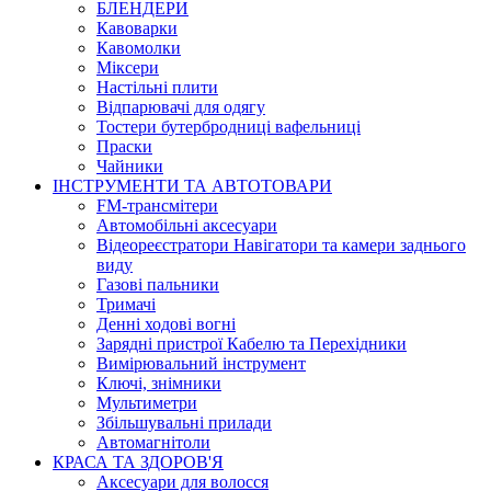
БЛЕНДЕРИ
Кавоварки
Кавомолки
Міксери
Настільні плити
Відпарювачі для одягу
Тостери бутербродниці вафельниці
Праски
Чайники
ІНСТРУМЕНТИ ТА АВТОТОВАРИ
FM-трансмітери
Автомобільні аксесуари
Відеореєстратори Навігатори та камери заднього
виду
Газові пальники
Тримачі
Денні ходові вогні
Зарядні пристрої Кабелю та Перехідники
Вимірювальний інструмент
Ключі, знімники
Мультиметри
Збільшувальні прилади
Автомагнітоли
КРАСА ТА ЗДОРОВ'Я
Аксесуари для волосся