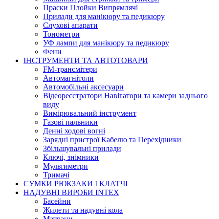
Праски Плойки Випрямлячі
Прилади для манікюру та педикюру
Слухові апарати
Тонометри
УФ лампи для манікюру та педикюру
Фени
ІНСТРУМЕНТИ ТА АВТОТОВАРИ
FM-трансмітери
Автомагнітоли
Автомобільні аксесуари
Відеореєстратори Навігатори та камери заднього
виду
Вимірювальний інструмент
Газові пальники
Денні ходові вогні
Зарядні пристрої Кабелю та Перехідники
Збільшувальні прилади
Ключі, знімники
Мультиметри
Тримачі
СУМКИ РЮКЗАКИ І КЛАТЧІ
НАДУВНІ ВИРОБИ INTEX
Басейни
Жилети та надувні кола
Матраци