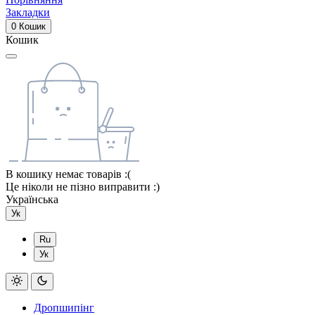
Закладки
0
Кошик
Кошик
В кошику немає товарів :(
Це ніколи не пізно виправити :)
Українська
Ук
Ru
Ук
Дропшипінг