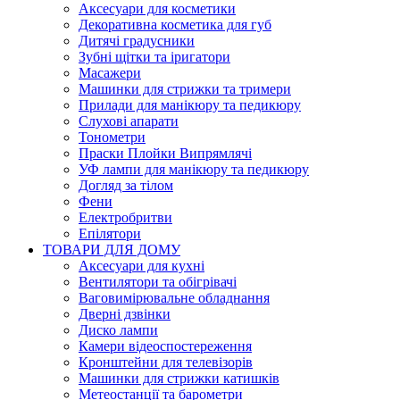
Аксесуари для косметики
Декоративна косметика для губ
Дитячі градусники
Зубні щітки та іригатори
Масажери
Машинки для стрижки та тримери
Прилади для манікюру та педикюру
Слухові апарати
Тонометри
Праски Плойки Випрямлячі
УФ лампи для манікюру та педикюру
Догляд за тілом
Фени
Електробритви
Епілятори
ТОВАРИ ДЛЯ ДОМУ
Аксесуари для кухні
Вентилятори та обігрівачі
Ваговимірювальне обладнання
Дверні дзвінки
Диско лампи
Камери відеоспостереження
Кронштейни для телевізорів
Машинки для стрижки катишків
Метеостанції та барометри