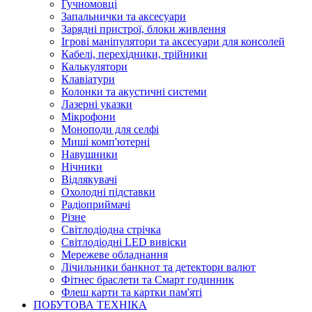
Гучномовці
Запальнички та аксесуари
Зарядні пристрої, блоки живлення
Ігрові маніпулятори та аксесуари для консолей
Кабелі, перехідники, трійники
Калькулятори
Клавіатури
Колонки та акустичні системи
Лазерні указки
Мікрофони
Моноподи для селфі
Миші комп'ютерні
Навушники
Нічники
Відлякувачі
Охолодні підставки
Радіоприймачі
Різне
Світлодіодна стрічка
Світлодіодні LED вивіски
Мережеве обладнання
Лічильники банкнот та детектори валют
Фітнес браслети та Смарт годинник
Флеш карти та картки пам'яті
ПОБУТОВА ТЕХНІКА