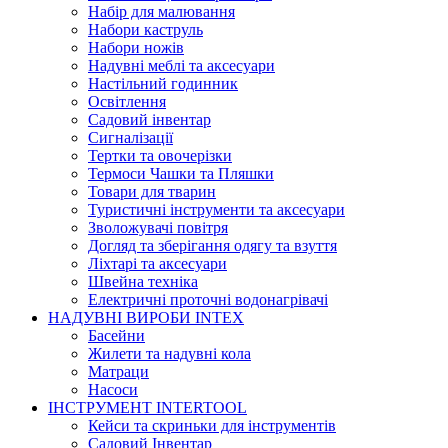
Набір для малювання
Набори каструль
Набори ножів
Надувні меблі та аксесуари
Настільний годинник
Освітлення
Садовий інвентар
Сигналізації
Тертки та овочерізки
Термоси Чашки та Пляшки
Товари для тварин
Туристичні інструменти та аксесуари
Зволожувачі повітря
Догляд та зберігання одягу та взуття
Ліхтарі та аксесуари
Швейна техніка
Електричні проточні водонагрівачі
НАДУВНІ ВИРОБИ INTEX
Басейни
Жилети та надувні кола
Матраци
Насоси
ІНСТРУМЕНТ INTERTOOL
Кейси та скриньки для інструментів
Садовий Інвентар