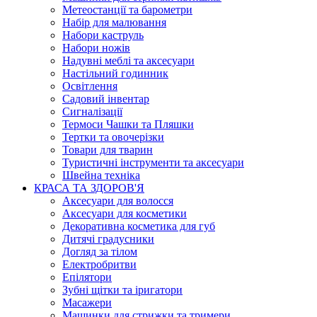
Метеостанції та барометри
Набір для малювання
Набори каструль
Набори ножів
Надувні меблі та аксесуари
Настільний годинник
Освітлення
Садовий інвентар
Сигналізації
Термоси Чашки та Пляшки
Тертки та овочерізки
Товари для тварин
Туристичні інструменти та аксесуари
Швейна техніка
КРАСА ТА ЗДОРОВ'Я
Аксесуари для волосся
Аксесуари для косметики
Декоративна косметика для губ
Дитячі градусники
Догляд за тілом
Електробритви
Епілятори
Зубні щітки та іригатори
Масажери
Машинки для стрижки та тримери