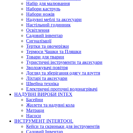
Набір для малювання
Набори каструль
Набори ножів
Надувні меблі та аксесуари
Настільний годинник
Освітлення
Садовий інвентар
Сигналізації
Тертки та овочерізки
Термоси Чашки та Пляшки
Товари для тварин
Туристичні інструменти та аксесуари
Зволожувачі повітря
Догляд та зберігання одягу та взуття
Ліхтарі та аксесуари
Швейна техніка
Електричні проточні водонагрівачі
НАДУВНІ ВИРОБИ INTEX
Басейни
Жилети та надувні кола
Матраци
Насоси
ІНСТРУМЕНТ INTERTOOL
Кейси та скриньки для інструментів
Садовий Інвентар