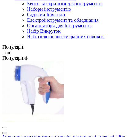
Кейси та скриньки для інструментів
Набори інструментів
Садовий Інвентар
Електроінструмент та обладнання
Організатори для Інструментів
Набір Викруток
Набір ключів шестигранних головок
Популярні
Топ
Популярний
Машинка для стрижки катишків, катишок від мережі 220v