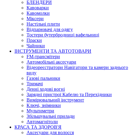
БЛЕНДЕРИ
Кавоварки
Кавомолки
Міксери
Настільні плити
Відпарювачі для одягу
Тостери бутербродниці вафельниці
Праски
Чайники
ІНСТРУМЕНТИ ТА АВТОТОВАРИ
FM-трансмітери
Автомобільні аксесуари
Відеореєстратори Навігатори та камери заднього
виду
Газові пальники
Тримачі
Денні ходові вогні
Зарядні пристрої Кабелю та Перехідники
Вимірювальний інструмент
Ключі, знімники
Мультиметри
Збільшувальні прилади
Автомагнітоли
КРАСА ТА ЗДОРОВ'Я
Аксесуари для волосся