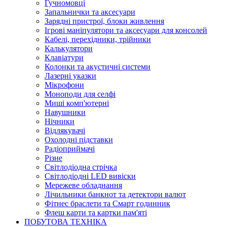
Гучномовці
Запальнички та аксесуари
Зарядні пристрої, блоки живлення
Ігрові маніпулятори та аксесуари для консолей
Кабелі, перехідники, трійники
Калькулятори
Клавіатури
Колонки та акустичні системи
Лазерні указки
Мікрофони
Моноподи для селфі
Миші комп'ютерні
Навушники
Нічники
Відлякувачі
Охолодні підставки
Радіоприймачі
Різне
Світлодіодна стрічка
Світлодіодні LED вивіски
Мережеве обладнання
Лічильники банкнот та детектори валют
Фітнес браслети та Смарт годинник
Флеш карти та картки пам'яті
ПОБУТОВА ТЕХНІКА