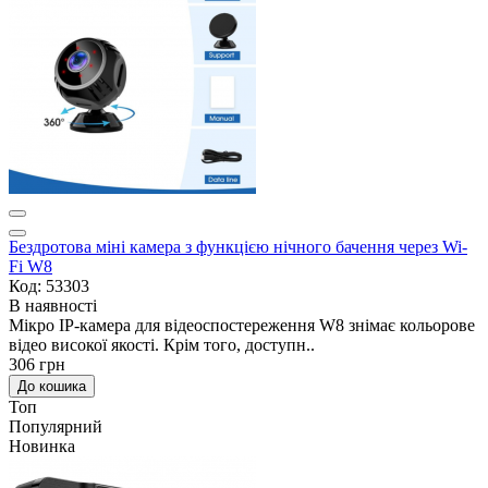
Бездротова міні камера з функцією нічного бачення через Wi-
Fi W8
Код: 53303
В наявності
Мікро IP-камера для відеоспостереження W8 знімає кольорове
відео високої якості. Крім того, доступн..
306 грн
До кошика
Топ
Популярний
Новинка