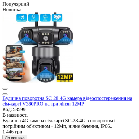
Популярний
Новинка
Вулична поворотна SC-28-4G камера відеоспостереження на
сім-карті V380PRO на три лінзи 12MP
Код: 53599
В наявності
Вулична 4G камера сім-карті SC-28-4G з поворотом і
потрійним об'єктивом - 12Мп, нічне бачення, IP66..
1 446 грн
До кошика