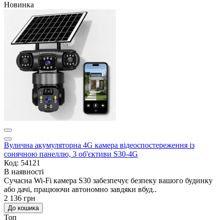
Новинка
Вулична акумуляторна 4G камера відеоспостереження із
сонячною панеллю, 3 об'єктиви S30-4G
Код: 54121
В наявності
Сучасна Wi-Fi камера S30 забезпечує безпеку вашого будинку
або дачі, працюючи автономно завдяки вбуд..
2 136 грн
До кошика
Топ