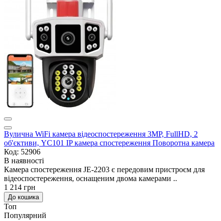
Вулична WiFi камера відеоспостереження 3MP, FullHD, 2
об'єктиви, YC101 IP камера спостереження Поворотна камера
Код: 52906
В наявності
Камера спостереження JE-2203 є передовим пристроєм для
відеоспостереження, оснащеним двома камерами ..
1 214 грн
До кошика
Топ
Популярний