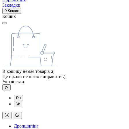
Закладки
0
Кошик
Кошик
В кошику немає товарів :(
Це ніколи не пізно виправити :)
Українська
Ук
Ru
Ук
Дропшипінг