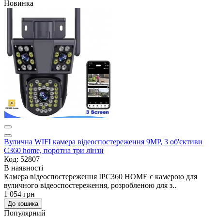
Новинка
Вулична WIFI камера відеоспостереження 9MP, 3 об'єктиви
C360 home, поротна три лінзи
Код: 52807
В наявності
Камера відеоспостереження IPC360 HOME є камерою для
вуличного відеоспостереження, розробленою для з..
1 054 грн
До кошика
Популярний