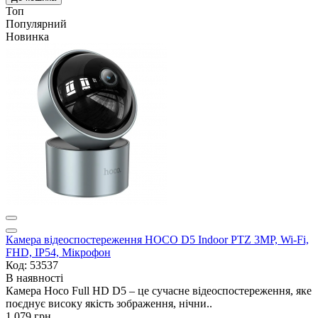
Топ
Популярний
Новинка
Камера відеоспостереження HOCO D5 Indoor PTZ 3MP, Wi-Fi,
FHD, IP54, Мікрофон
Код: 53537
В наявності
Камера Hoco Full HD D5 – це сучасне відеоспостереження, яке
поєднує високу якість зображення, нічни..
1 079 грн