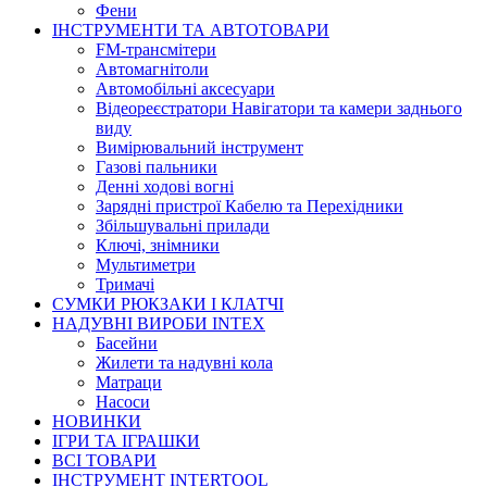
Фени
ІНСТРУМЕНТИ ТА АВТОТОВАРИ
FM-трансмітери
Автомагнітоли
Автомобільні аксесуари
Відеореєстратори Навігатори та камери заднього
виду
Вимірювальний інструмент
Газові пальники
Денні ходові вогні
Зарядні пристрої Кабелю та Перехідники
Збільшувальні прилади
Ключі, знімники
Мультиметри
Тримачі
СУМКИ РЮКЗАКИ І КЛАТЧІ
НАДУВНІ ВИРОБИ INTEX
Басейни
Жилети та надувні кола
Матраци
Насоси
НОВИНКИ
ІГРИ ТА ІГРАШКИ
ВСІ ТОВАРИ
ІНСТРУМЕНТ INTERTOOL