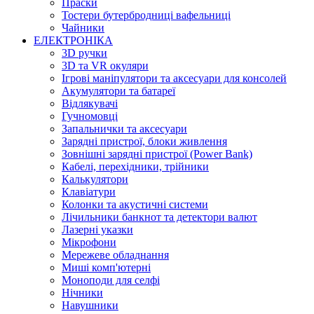
Праски
Тостери бутербродниці вафельниці
Чайники
ЕЛЕКТРОНІКА
3D ручки
3D та VR окуляри
Ігрові маніпулятори та аксесуари для консолей
Акумулятори та батареї
Відлякувачі
Гучномовці
Запальнички та аксесуари
Зарядні пристрої, блоки живлення
Зовнішні зарядні пристрої (Power Bank)
Кабелі, перехідники, трійники
Калькулятори
Клавіатури
Колонки та акустичні системи
Лічильники банкнот та детектори валют
Лазерні указки
Мікрофони
Мережеве обладнання
Миші комп'ютерні
Моноподи для селфі
Нічники
Навушники