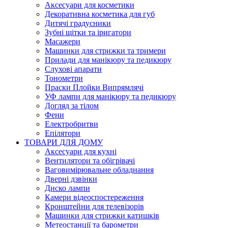
Аксесуари для косметики
Декоративна косметика для губ
Дитячі градусники
Зубні щітки та іригатори
Масажери
Машинки для стрижки та тримери
Прилади для манікюру та педикюру
Слухові апарати
Тонометри
Праски Плойки Випрямлячі
УФ лампи для манікюру та педикюру
Догляд за тілом
Фени
Електробритви
Епілятори
ТОВАРИ ДЛЯ ДОМУ
Аксесуари для кухні
Вентилятори та обігрівачі
Ваговимірювальне обладнання
Дверні дзвінки
Диско лампи
Камери відеоспостереження
Кронштейни для телевізорів
Машинки для стрижки катишків
Метеостанції та барометри