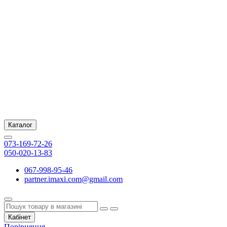
Каталог
073-169-72-26
050-020-13-83
067-998-95-46
partner.imaxi.com@gmail.com
Кабінет
Порівняння