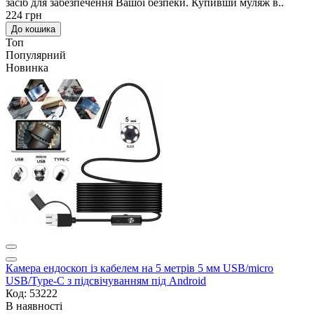
засіб для забезпечення Вашої безпеки. Купивши муляж в..
224 грн
До кошика
Топ
Популярний
Новинка
Камера ендоскоп із кабелем на 5 метрів 5 мм USB/micro
USB/Type-C з підсвічуванням під Android
Код: 53222
В наявності