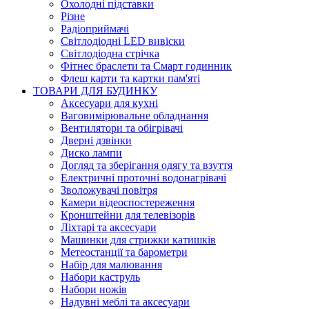
Охолодні підставки
Різне
Радіоприймачі
Світлодіодні LED вивіски
Світлодіодна стрічка
Фітнес браслети та Смарт годинник
Флеш карти та картки пам'яті
ТОВАРИ ДЛЯ БУДИНКУ
Аксесуари для кухні
Ваговимірювальне обладнання
Вентилятори та обігрівачі
Дверні дзвінки
Диско лампи
Догляд та зберігання одягу та взуття
Електричні проточні водонагрівачі
Зволожувачі повітря
Камери відеоспостереження
Кронштейни для телевізорів
Ліхтарі та аксесуари
Машинки для стрижки катишків
Метеостанції та барометри
Набір для малювання
Набори каструль
Набори ножів
Надувні меблі та аксесуари