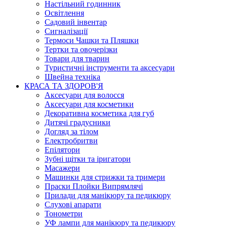
Настільний годинник
Освітлення
Садовий інвентар
Сигналізації
Термоси Чашки та Пляшки
Тертки та овочерізки
Товари для тварин
Туристичні інструменти та аксесуари
Швейна техніка
КРАСА ТА ЗДОРОВ'Я
Аксесуари для волосся
Аксесуари для косметики
Декоративна косметика для губ
Дитячі градусники
Догляд за тілом
Електробритви
Епілятори
Зубні щітки та іригатори
Масажери
Машинки для стрижки та тримери
Праски Плойки Випрямлячі
Прилади для манікюру та педикюру
Слухові апарати
Тонометри
УФ лампи для манікюру та педикюру