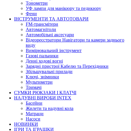
Тонометри
УФ лампи для манікюру та педикюру
Фени
ІНСТРУМЕНТИ ТА АВТОТОВАРИ
FM-трансмітери
Автомагнітоли
Автомобільні аксесуари
Відеореєстратори Навігатори та камери заднього
виду
Вимірювальний інструмент
Газові пальники
Денні ходові вогні
Зарядні пристрої Кабелю та Перехідники
Збільшувальні прилади
Ключі, знімники
Мультиметри
Тримачі
СУМКИ РЮКЗАКИ І КЛАТЧІ
НАДУВНІ ВИРОБИ INTEX
Басейни
Жилети та надувні кола
Матраци
Насоси
НОВИНКИ
ІГРИ ТА ІГРАШКИ