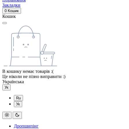
Закладки
0
Кошик
Кошик
В кошику немає товарів :(
Це ніколи не пізно виправити :)
Українська
Ук
Ru
Ук
Дропшипінг