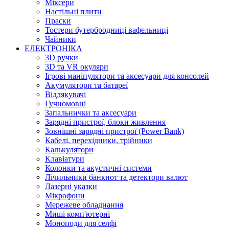
Міксери
Настільні плити
Праски
Тостери бутербродниці вафельниці
Чайники
ЕЛЕКТРОНІКА
3D ручки
3D та VR окуляри
Ігрові маніпулятори та аксесуари для консолей
Акумулятори та батареї
Відлякувачі
Гучномовці
Запальнички та аксесуари
Зарядні пристрої, блоки живлення
Зовнішні зарядні пристрої (Power Bank)
Кабелі, перехідники, трійники
Калькулятори
Клавіатури
Колонки та акустичні системи
Лічильники банкнот та детектори валют
Лазерні указки
Мікрофони
Мережеве обладнання
Миші комп'ютерні
Моноподи для селфі