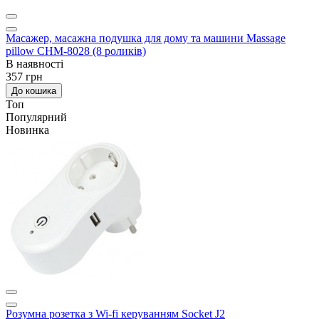
Масажер, масажна подушка для дому та машини Massage
pillow CHM-8028 (8 роликів)
В наявності
357 грн
До кошика
Топ
Популярний
Новинка
Розумна розетка з Wi-fi керуванням Socket J2