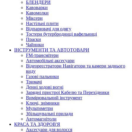
БЛЕНДЕРИ
Кавоварки
Кавомолки
Міксери
Настільні плити
Відпарювачі для одягу
Тостери бутербродниці вафельниці
Праски
Чайники
ІНСТРУМЕНТИ ТА АВТОТОВАРИ
FM-трансмітери
Автомобільні аксесуари
Відеореєстратори Навігатори та камери заднього
виду
Газові пальники
Тримачі
Денні ходові вогні
Зарядні пристрої Кабелю та Перехідники
Вимірювальний інструмент
Ключі, знімники
Мультиметри
Збільшувальні прилади
Автомагнітоли
КРАСА ТА ЗДОРОВ'Я
Аксесуари для волосся