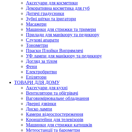
Аксесуари для косметики
Декоративна косметика для губ
Дитячі градусники
Зубні щітки та іригатори
Масажери
Машинки для стрижки та тримери
Прилади для манікюру та педикюру
Слухові апарати
Тонометри
Праски Плойки Випрямлячі
УФ лампи для манікюру та педикюру
Догляд за тілом
Фени
Електробритви
Епілятори
ТОВАРИ ДЛЯ ДОМУ
Аксесуари для кухні
Вентилятори та обігрівачі
Ваговимірювальне обладнання
Дверні дзвінки
Диско лампи
Камери відеоспостереження
Кронштейни для телевізорів
Машинки для стрижки катишків
Метеостанції та барометри