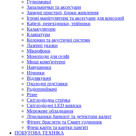
Гучномовці
Запальнички та аксесуари
Зарядні пристрої, блоки живлення
Ігрові маніпулятори та аксесуари для консолей
Кабелі, перехідники, трійники
Калькулятори
Клавіатури
Колонки та акустичні системи
Лазерні указки
Мікрофони
Моноподи для селфі
Миші комп'ютерні
Навушники
Нічники
Відлякувачі
Охолодні підставки
Радіоприймачі
Різне
Світлодіодна стрічка
Світлодіодні LED вивіски
Мережеве обладнання
Лічильники банкнот та детектори валют
Фітнес браслети та Смарт годинник
Флеш карти та картки пам'яті
ПОБУТОВА ТЕХНІКА