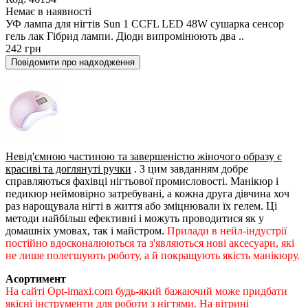
Немає в наявності
УФ лампа для нігтів Sun 1 CCFL LED 48W сушарка сенсор
гель лак Гібрид лампи. Діоди випромінюють два ..
242 грн
Повідомити про надходження
Невід'ємною частиною та завершеністю жіночого образу є
красиві та доглянуті ручки
. З цим завданням добре
справляються фахівці нігтьової промисловості. Манікюр і
педикюр неймовірно затребувані, а кожна друга дівчина хоч
раз нарощувала нігті в життя або зміцнювали їх гелем. Ці
методи найбільш ефективні і можуть проводитися як у
домашніх умовах, так і майстром.
Прилади в нейл-індустрії
постійно вдосконалюються та з'являються нові аксесуари, які
не лише полегшують роботу, а й покращують якість манікюру.
Асортимент
На сайті Opt-imaxi.com будь-який бажаючий може придбати
якісні інструменти для роботи з нігтями. На вітрині