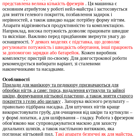
представлена велика кількість фрезерів
. Ця машинка є
основним атрибутом у роботі нейл-майстра і застосовується
для зняття гелевого покриття, позбавлення задирок і
нерівностей, а також швидко надає потрібну форму нігтям.
Апарати відрізняються продуктивністю та комплектацією.
Наприклад, висока потужність дозволяє працювати швидше
та якісніше. Важливо перед придбанням звернути увагу до
оснащеності.
У деяких моделях є підставка, що дозволяє
регулювати потужність і швидкість обертання, інші працюють
за допомогою зарядки або батарейок.
Кожен виробник
комплектує пристрій по-своєму. Для довгострокової роботи
рекомендується вибирати варіант, зі сталевими
наконечниками та насадками.
Особливості
Прилади для манікюру та педикюру призначаються для
обробки нігтя, а саме: тирса, видалення кутикули та зайвої
шкіри, формування нігтьової пластини, а також зняття старого
покриття з гелю або шелаку
. Запорука якісного результату –
правильно підібрана насадка. Для штучних нігтів краще
використовувати грубу, для очищення від шкіри та кутикули –
у формі лопатки, а для шліфування – гладку. Робота з фрезером
обов'язково має супроводжуватися маскою для захисту
дихальних шляхів, а також настільною витяжкою, яка
поглинає нігтьовий пил.
Такі апарати безпечні як для майстра,