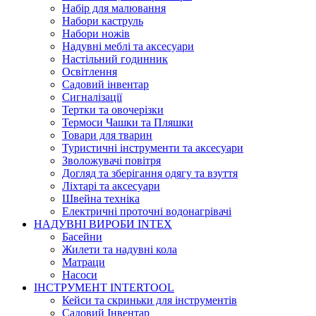
Набір для малювання
Набори каструль
Набори ножів
Надувні меблі та аксесуари
Настільний годинник
Освітлення
Садовий інвентар
Сигналізації
Тертки та овочерізки
Термоси Чашки та Пляшки
Товари для тварин
Туристичні інструменти та аксесуари
Зволожувачі повітря
Догляд та зберігання одягу та взуття
Ліхтарі та аксесуари
Швейна техніка
Електричні проточні водонагрівачі
НАДУВНІ ВИРОБИ INTEX
Басейни
Жилети та надувні кола
Матраци
Насоси
ІНСТРУМЕНТ INTERTOOL
Кейси та скриньки для інструментів
Садовий Інвентар