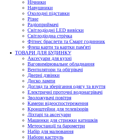
Нічники
Навушники
Охолодні підставки
Різне
Радіоприймачі
Світлодіодні LED вивіски
Світлодіодна стрічка
Фітнес браслети та Смарт годинник
Флеш карти та картки пам'яті
ТОВАРИ ДЛЯ БУДИНКУ
Аксесуари для кухні
Ваговимірювальне обладнання
Вентилятори та обігрівачі
Дверні дзвінки
Диско лампи
Догляд та зберігання одягу та взуття
Електричні проточні водонагрівачі
Зволожувачі повітря
Камери відеоспостереження
Кронштейни для телевізорів
Ліхтарі та аксесуари
Машинки для стрижки катишків
Метеостанції та барометри
Набір для малювання
Набори каструль