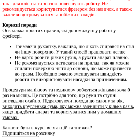
так і для клієнта та значно полегшують роботу. Не
рекомендується користуватися фрезером без навичок, а також
важливо дотримуватися запобіжних заходів.
Корисні поради
Ось кілька простих правил, які допоможуть у роботі у
фрейзері.
Тримаючи рукоятку, важливо, що лікоть спирався на стіл
чи іншу поверхню. У такий спосіб працювати легше.
Не варто робити різких рухів, а рухати апарат плавно.
Не рекомендується натискати на прилад, так як можна
спиляти поверхню нігтя до основи, що може призвести
до травм. Необхідно вчасно зменшувати швидкість
роботи та використовувати насадки за призначенням.
Процедури манікюру та педикюру робляться жінками хоча б
раз на місяць. Це потрібно для того, що руки та ступні
виглядали охайно.
Підраховуючи походи до салону за рік,
виходить кругленька сума, яку можна зменшити у кілька разів,
якщо придбати апарат та користуватися ним у домашніх
умовах.
Бажаєте бути в курсі всіх акцій та знижок?
Підпишіться на розсилку