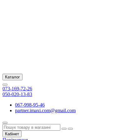
Каталог
073-169-72-26
050-020-13-83
067-998-95-46
partner.imaxi.com@gmail.com
Кабінет
Порівняння