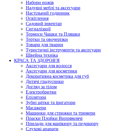
Набори ножів
Надувні меблі та аксесуари
Настільний годинник
Освітлення
Садовий інвентар
Сигналізації
Термоси Чашки та Пляшки
Тертки та овочерізки
Товари для тварин
Туристичні інструменти та аксесуари
Швейна техніка
КРАСА ТА ЗДОРОВ'Я
Аксесуари для волосся
Аксесуари для косметики
Декоративна косметика для губ
Дитячі градусники
Догляд за тілом
Електробритви
Епілятори
Зубні щітки та іригатори
Масажери
Машинки для стрижки та тримери
Праски Плойки Випрямлячі
Прилади для манікюру та педикюру
Слухові апарати