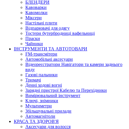
БЛЕНДЕРИ
Кавоварки
Кавомолки
Міксери
Настільні плити
Відпарювачі для одягу
Тостери бутербродниці вафельниці
Праски
Чайники
ІНСТРУМЕНТИ ТА АВТОТОВАРИ
FM-трансмітери
Автомобільні аксесуари
Відеореєстратори Навігатори та камери заднього
виду
Газові пальники
Тримачі
Денні ходові вогні
Зарядні пристрої Кабелю та Перехідники
Вимірювальний інструмент
Ключі, знімники
Мультиметри
Збільшувальні прилади
Автомагнітоли
КРАСА ТА ЗДОРОВ'Я
Аксесуари для волосся