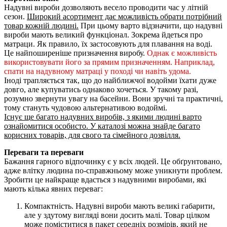
Надувні вироби дозволяють весело проводити час у літній
сезон.
Широкий асортимент дає можливість обрати потрібний
товар кожній людині.
При цьому варто відзначити, що надувні
вироби мають великий функціонал. Зокрема йдеться про
матраци. Як правило, їх застосовують для плавання на воді.
Це найпоширеніше призначення виробу.
Однак є можливість
використовувати його за прямим призначенням. Наприклад,
спати на надувному матраці у поході чи навіть удома.
Іноді трапляється так, що до найближчої водойми їхати дуже
довго, але купуватись однаково хочеться. У такому разі,
розумно звернути увагу на басейни. Вони зручні та практичні,
тому стануть чудовою альтернативою водоймі.
Існує ще багато надувних виробів, з якими людині варто
ознайомитися особисто. У каталозі можна знайде багато
корисних товарів, для свого та сімейного дозвілля.
Переваги та переваги
Бажання гарного відпочинку є у всіх людей. Це обґрунтовано,
адже влітку людина по-справжньому може уникнути проблем.
Зробити це найкраще вдасться з надувними виробами, які
мають кілька явних переваг:
Компактність. Надувні вироби мають великі габарити,
але у здутому вигляді вони досить малі. Товар цілком
може поміститися в пакет середніх розмірів, який не