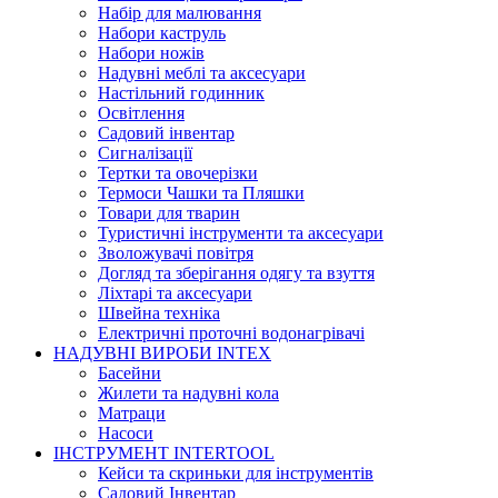
Набір для малювання
Набори каструль
Набори ножів
Надувні меблі та аксесуари
Настільний годинник
Освітлення
Садовий інвентар
Сигналізації
Тертки та овочерізки
Термоси Чашки та Пляшки
Товари для тварин
Туристичні інструменти та аксесуари
Зволожувачі повітря
Догляд та зберігання одягу та взуття
Ліхтарі та аксесуари
Швейна техніка
Електричні проточні водонагрівачі
НАДУВНІ ВИРОБИ INTEX
Басейни
Жилети та надувні кола
Матраци
Насоси
ІНСТРУМЕНТ INTERTOOL
Кейси та скриньки для інструментів
Садовий Інвентар