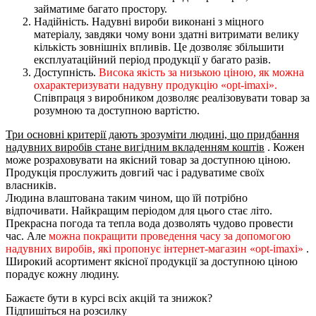
займатиме багато простору.
Надійність. Надувні вироби виконані з міцного
матеріалу, завдяки чому вони здатні витримати велику
кількість зовнішніх впливів. Це дозволяє збільшити
експлуатаційний період продукції у багато разів.
Доступність.
Висока якість за низькою ціною, як можна
охарактеризувати надувну продукцію «opt-imaxi».
Співпраця з виробником дозволяє реалізовувати товар за
розумною та доступною вартістю.
Три основні критерії дають зрозуміти людині, що придбання
надувних виробів стане вигідним вкладенням коштів
. Кожен
може розраховувати на якісний товар за доступною ціною.
Продукція прослужить довгий час і радуватиме своїх
власників.
Людина влаштована таким чином, що їй потрібно
відпочивати. Найкращим періодом для цього стає літо.
Прекрасна погода та тепла вода дозволять чудово провести
час. Але
можна покращити проведення часу за допомогою
надувних виробів, які пропонує інтернет-магазин «opt-imaxi»
.
Широкий асортимент якісної продукції за доступною ціною
порадує кожну людину.
Бажаєте бути в курсі всіх акцій та знижок?
Підпишіться на розсилку