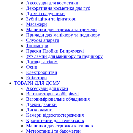
Аксесуари для косметики
Декоративна косметика для губ
Дитячі градусники
Зубні щітки та іригатори
Масажери
Машинки для стрижки та тримери
Прилади для манікюру та педикюру
Слухові апарати
Тонометри
Праски Плойки Випрямлячі
УФ лампи для манікюру та педикюру
Догляд за тілом
Фени
Електробритви
Епілятори
ТОВАРИ ДЛЯ ДОМУ
Аксесуари для кухні
Вентилятори та обігрівачі
Ваговимірювальне обладнання
Дверні дзвінки
Диско лампи
Камери відеоспостереження
Кронштейни для телевізорів
Машинки для стрижки катишків
Метеостанції та барометри