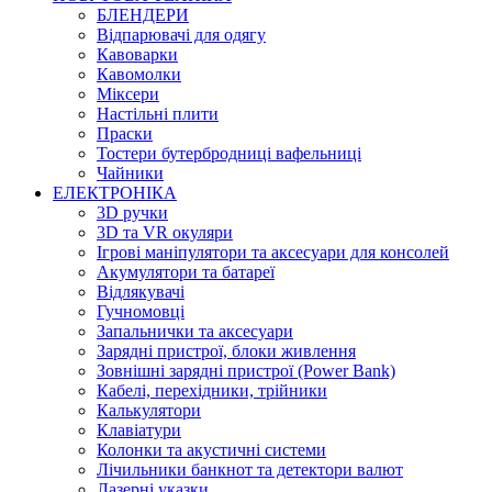
БЛЕНДЕРИ
Відпарювачі для одягу
Кавоварки
Кавомолки
Міксери
Настільні плити
Праски
Тостери бутербродниці вафельниці
Чайники
ЕЛЕКТРОНІКА
3D ручки
3D та VR окуляри
Ігрові маніпулятори та аксесуари для консолей
Акумулятори та батареї
Відлякувачі
Гучномовці
Запальнички та аксесуари
Зарядні пристрої, блоки живлення
Зовнішні зарядні пристрої (Power Bank)
Кабелі, перехідники, трійники
Калькулятори
Клавіатури
Колонки та акустичні системи
Лічильники банкнот та детектори валют
Лазерні указки