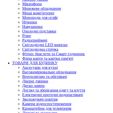
Мікрофони
Мережеве обладнання
Миші комп'ютерні
Моноподи для селфі
Нічники
Навушники
Охолодні підставки
Різне
Радіоприймачі
Світлодіодні LED вивіски
Світлодіодна стрічка
Фітнес браслети та Смарт годинник
Флеш карти та картки пам'яті
ТОВАРИ ДЛЯ БУДИНКУ
Аксесуари для кухні
Ваговимірювальне обладнання
Вентилятори та обігрівачі
Дверні дзвінки
Диско лампи
Догляд та зберігання одягу та взуття
Електричні проточні водонагрівачі
Зволожувачі повітря
Камери відеоспостереження
Кронштейни для телевізорів
Ліхтарі та аксесуари