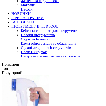
Жилети та надувні кола
Матраци
Насоси
НОВИНКИ
ІГРИ ТА ІГРАШКИ
ВСІ ТОВАРИ
ІНСТРУМЕНТ INTERTOOL
Кейси та скриньки для інструментів
Набори інструментів
Садовий Інвентар
Електроінструмент та обладнання
Організатори для Інструментів
Набір Викруток
Набір ключів шестигранних головок
Популярні
Топ
Популярний