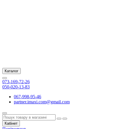
Каталог
073-169-72-26
050-020-13-83
067-998-95-46
partner.imaxi.com@gmail.com
Кабінет
Порівняння