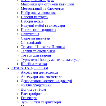
Машинки для стрижки катишків
Метеостанції та барометри
Набір для малювання
Набори каструль
Набори ножів
Надувні меблі та аксесуари
Настільний годинник
Освітлення
Садовий інвентар
Сигналізації
Термоси Чашки та Пляшки
Тертки та овочерізки
Товари для тварин
Туристичні інструменти та аксесуари
Швейна техніка
КРАСА ТА ЗДОРОВ'Я
Аксесуари для волосся
Аксесуари для косметики
Декоративна косметика для губ
Дитячі градусники
Догляд за тілом
Електробритви
Епілятори
Зубні щітки та іригатори