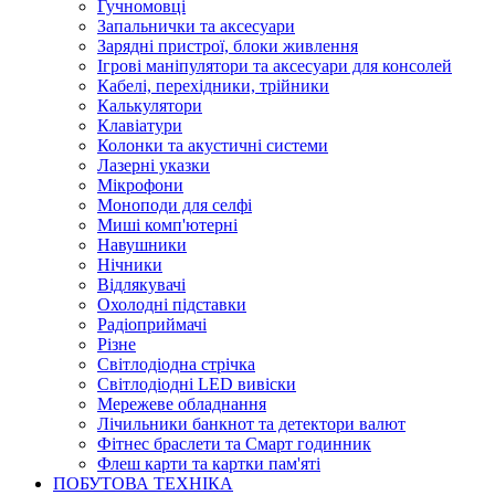
Гучномовці
Запальнички та аксесуари
Зарядні пристрої, блоки живлення
Ігрові маніпулятори та аксесуари для консолей
Кабелі, перехідники, трійники
Калькулятори
Клавіатури
Колонки та акустичні системи
Лазерні указки
Мікрофони
Моноподи для селфі
Миші комп'ютерні
Навушники
Нічники
Відлякувачі
Охолодні підставки
Радіоприймачі
Різне
Світлодіодна стрічка
Світлодіодні LED вивіски
Мережеве обладнання
Лічильники банкнот та детектори валют
Фітнес браслети та Смарт годинник
Флеш карти та картки пам'яті
ПОБУТОВА ТЕХНІКА