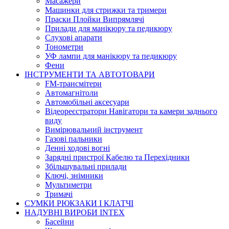
Масажери
Машинки для стрижки та тримери
Праски Плойки Випрямлячі
Прилади для манікюру та педикюру
Слухові апарати
Тонометри
УФ лампи для манікюру та педикюру
Фени
ІНСТРУМЕНТИ ТА АВТОТОВАРИ
FM-трансмітери
Автомагнітоли
Автомобільні аксесуари
Відеореєстратори Навігатори та камери заднього
виду
Вимірювальний інструмент
Газові пальники
Денні ходові вогні
Зарядні пристрої Кабелю та Перехідники
Збільшувальні прилади
Ключі, знімники
Мультиметри
Тримачі
СУМКИ РЮКЗАКИ І КЛАТЧІ
НАДУВНІ ВИРОБИ INTEX
Басейни