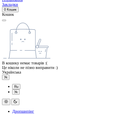
Закладки
0
Кошик
Кошик
В кошику немає товарів :(
Це ніколи не пізно виправити :)
Українська
Ук
Ru
Ук
Дропшипінг