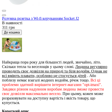
Розумна розетка з Wi-fi керуванням Socket J2
В наявності
311 грн
До кошика
Найкраща пора року для більшості людей, звичайно, літо.
Скільки тепла та веселощів у цьому слові.
Людина регулярно
проводить своє дозвілля на природі та біля водойм. Однак не
всі вміють плавати, особливо це стосується дітей
. Або
поблизу немає взагалі жодних водойм, річок тощо.
Всі ці
проблеми здатний вирішити інтернет-магазин "opt-imaxi".
Завдяки різним надувним виробам людина зможе провести
своє дозвілля максимально весело.
При цьому, кожен може
розраховувати на доступну вартість і якість товару, що
купується.
Короткий опис