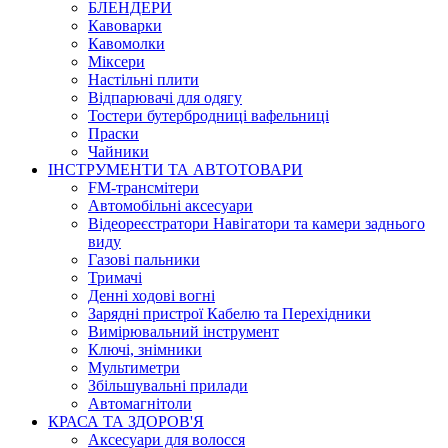
БЛЕНДЕРИ
Кавоварки
Кавомолки
Міксери
Настільні плити
Відпарювачі для одягу
Тостери бутербродниці вафельниці
Праски
Чайники
ІНСТРУМЕНТИ ТА АВТОТОВАРИ
FM-трансмітери
Автомобільні аксесуари
Відеореєстратори Навігатори та камери заднього
виду
Газові пальники
Тримачі
Денні ходові вогні
Зарядні пристрої Кабелю та Перехідники
Вимірювальний інструмент
Ключі, знімники
Мультиметри
Збільшувальні прилади
Автомагнітоли
КРАСА ТА ЗДОРОВ'Я
Аксесуари для волосся