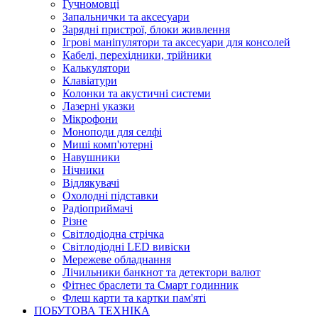
Гучномовці
Запальнички та аксесуари
Зарядні пристрої, блоки живлення
Ігрові маніпулятори та аксесуари для консолей
Кабелі, перехідники, трійники
Калькулятори
Клавіатури
Колонки та акустичні системи
Лазерні указки
Мікрофони
Моноподи для селфі
Миші комп'ютерні
Навушники
Нічники
Відлякувачі
Охолодні підставки
Радіоприймачі
Різне
Світлодіодна стрічка
Світлодіодні LED вивіски
Мережеве обладнання
Лічильники банкнот та детектори валют
Фітнес браслети та Смарт годинник
Флеш карти та картки пам'яті
ПОБУТОВА ТЕХНІКА