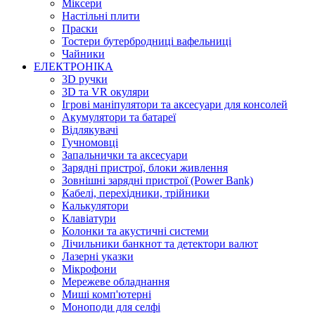
Міксери
Настільні плити
Праски
Тостери бутербродниці вафельниці
Чайники
ЕЛЕКТРОНІКА
3D ручки
3D та VR окуляри
Ігрові маніпулятори та аксесуари для консолей
Акумулятори та батареї
Відлякувачі
Гучномовці
Запальнички та аксесуари
Зарядні пристрої, блоки живлення
Зовнішні зарядні пристрої (Power Bank)
Кабелі, перехідники, трійники
Калькулятори
Клавіатури
Колонки та акустичні системи
Лічильники банкнот та детектори валют
Лазерні указки
Мікрофони
Мережеве обладнання
Миші комп'ютерні
Моноподи для селфі