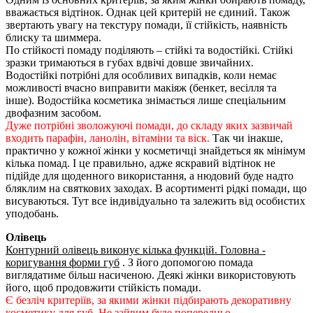
вважається відтінок. Однак цей критерій не єдиний. Також
звертають увагу на текстуру помади, її стійкість, наявність
блиску та шиммера.
По стійкості помаду поділяють – стійкі та водостійкі. Стійкі
зразки тримаються в губах вдвічі довше звичайних.
Водостійкі потрібні для особливих випадків, коли немає
можливості вчасно виправити макіяж (бенкет, весілля та
інше). Водостійка косметика знімається лише спеціальним
двофазним засобом.
Дуже потрібні зволожуючі помади, до складу яких зазвичай
входить парафін, ланолін, вітаміни та віск.
Так чи інакше,
практично у кожної жінки у косметичці знайдеться як мінімум
кілька помад. І це правильно, адже яскравий відтінок не
підійде для щоденного використання, а нюдовий буде надто
бляклим на святкових заходах. В асортименті рідкі помади, що
висуваються. Тут все індивідуально та залежить від особистих
уподобань.
Олівець
Контурний олівець виконує кілька функцій. Головна -
коригування форми губ
. З його допомогою помада
виглядатиме більш насиченою. Деякі жінки використовують
його, щоб продовжити стійкість помади.
Є безліч критеріїв, за якими жінки підбирають декоративну
косметику для губ. Не зайвим буде попередньо