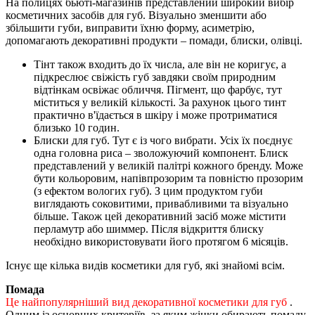
На полицях бьюті-магазинів представлений широкий вибір
косметичних засобів для губ. Візуально зменшити або
збільшити губи, виправити їхню форму, асиметрію,
допомагають декоративні продукти – помади, блиски, олівці.
Тінт також входить до їх числа, але він не коригує, а
підкреслює свіжість губ завдяки своїм природним
відтінкам освіжає обличчя. Пігмент, що фарбує, тут
міститься у великій кількості. За рахунок цього тинт
практично в'їдається в шкіру і може протриматися
близько 10 годин.
Блиски для губ. Тут є із чого вибрати. Усіх їх поєднує
одна головна риса – зволожуючий компонент. Блиск
представлений у великій палітрі кожного бренду. Може
бути кольоровим, напівпрозорим та повністю прозорим
(з ефектом вологих губ). З цим продуктом губи
виглядають соковитими, привабливими та візуально
більше. Також цей декоративний засіб може містити
перламутр або шиммер. Після відкриття блиску
необхідно використовувати його протягом 6 місяців.
Існує ще кілька видів косметики для губ, які знайомі всім.
Помада
Це найпопулярніший вид декоративної косметики для губ
.
Одним із основних критеріїв, за яким жінки обирають помаду,