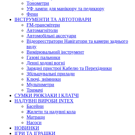
Тонометри
УФ лампи для манікюру та педикюру
Фени
ІНСТРУМЕНТИ ТА АВТОТОВАРИ
FM-трансмітери
Автомагнітоли
Автомобільні аксесуари
Відеореєстратори Навігатори та камери заднього
виду
Вимірювальний інструмент
Газові пальники
Денні ходові вогні
Зарядні пристрої Кабелю та Перехідники
Збільшувальні прилади
Ключі, знімники
Мультиметри
Тримачі
СУМКИ РЮКЗАКИ І КЛАТЧІ
НАДУВНІ ВИРОБИ INTEX
Басейни
Жилети та надувні кола
Матраци
Насоси
НОВИНКИ
ІГРИ ТА ІГРАШКИ