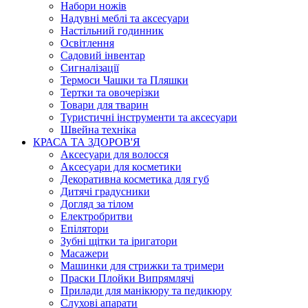
Набори ножів
Надувні меблі та аксесуари
Настільний годинник
Освітлення
Садовий інвентар
Сигналізації
Термоси Чашки та Пляшки
Тертки та овочерізки
Товари для тварин
Туристичні інструменти та аксесуари
Швейна техніка
КРАСА ТА ЗДОРОВ'Я
Аксесуари для волосся
Аксесуари для косметики
Декоративна косметика для губ
Дитячі градусники
Догляд за тілом
Електробритви
Епілятори
Зубні щітки та іригатори
Масажери
Машинки для стрижки та тримери
Праски Плойки Випрямлячі
Прилади для манікюру та педикюру
Слухові апарати