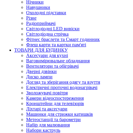
Нічники
Навушники
Охолодні підставки
Різне
Радіоприймачі
Світлодіодні LED вивіски
Світлодіодна стрічка
Фітнес браслети та Смарт годинник
Флеш карти та картки пам'яті
ТОВАРИ ДЛЯ БУДИНКУ
Аксесуари для кухні
Ваговимірювальне обладнання
Вентилятори та обігрівачі
Дверні дзвінки
Диско лампи
Догляд та зберігання одягу та взуття
Електричні проточні водонагрівачі
Зволожувачі повітря
Камери відеоспостереження
Кронштейни для телевізорів
Ліхтарі та аксесуари
Машинки для стрижки катишків
Метеостанції та барометри
Набір для малювання
Набори каструль