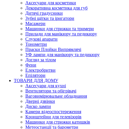
Аксесуари для косметики
Декоративна косметика для губ
Дитячі градусники
Зубні щітки та іригатори
Масажери
Машинки для стрижки та тримери
Прилади для манікюру та педикюру
Слухові апарати
Тонометри
Праски Плойки Випрямлячі
УФ лампи для манікюру та педикюру
Догляд за тілом
Фени
Електробритви
Епілятори
ТОВАРИ ДЛЯ ДОМУ
Аксесуари для кухні
Вентилятори та обігрівачі
Ваговимірювальне обладнання
Дверні дзвінки
Диско лампи
Камери відеоспостереження
Кронштейни для телевізорів
Машинки для стрижки катишків
Метеостанції та барометри