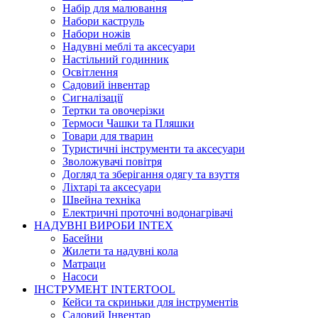
Набір для малювання
Набори каструль
Набори ножів
Надувні меблі та аксесуари
Настільний годинник
Освітлення
Садовий інвентар
Сигналізації
Тертки та овочерізки
Термоси Чашки та Пляшки
Товари для тварин
Туристичні інструменти та аксесуари
Зволожувачі повітря
Догляд та зберігання одягу та взуття
Ліхтарі та аксесуари
Швейна техніка
Електричні проточні водонагрівачі
НАДУВНІ ВИРОБИ INTEX
Басейни
Жилети та надувні кола
Матраци
Насоси
ІНСТРУМЕНТ INTERTOOL
Кейси та скриньки для інструментів
Садовий Інвентар