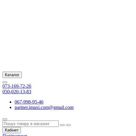
Каталог
073-169-72-26
050-020-13-83
067-998-95-46
partner.imaxi.com@gmail.com
Кабінет
Порівняння