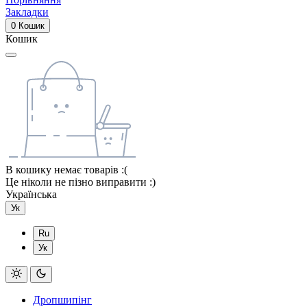
Закладки
0
Кошик
Кошик
В кошику немає товарів :(
Це ніколи не пізно виправити :)
Українська
Ук
Ru
Ук
Дропшипінг