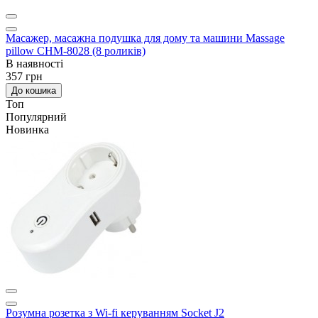
Масажер, масажна подушка для дому та машини Massage
pillow CHM-8028 (8 роликів)
В наявності
357 грн
До кошика
Топ
Популярний
Новинка
Розумна розетка з Wi-fi керуванням Socket J2