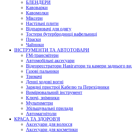
БЛЕНДЕРИ
Кавоварки
Кавомолки
Міксери
Настільні плити
Відпарювачі для одягу
Тостери бутербродниці вафельниці
Праски
Чайники
ІНСТРУМЕНТИ ТА АВТОТОВАРИ
FM-трансмітери
Автомобільні аксесуари
Відеореєстратори Навігатори та камери заднього ви
Газові пальники
Тримачі
Денні ходові вогні
Зарядні пристрої Кабелю та Перехідники
Вимірювальний інструмент
Ключі, знімники
Мультиметри
Збільшувальні прилади
Автомагнітоли
КРАСА ТА ЗДОРОВ'Я
Аксесуари для волосся
Аксесуари для косметики