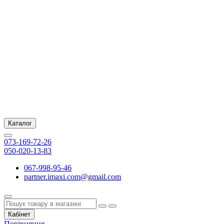
Каталог
073-169-72-26
050-020-13-83
067-998-95-46
partner.imaxi.com@gmail.com
Кабінет
Порівняння