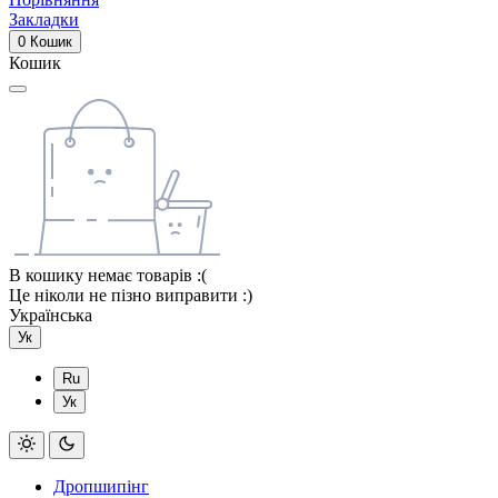
Закладки
0
Кошик
Кошик
В кошику немає товарів :(
Це ніколи не пізно виправити :)
Українська
Ук
Ru
Ук
Дропшипінг