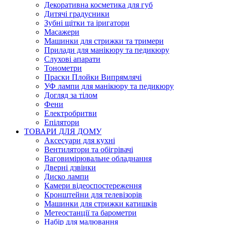
Декоративна косметика для губ
Дитячі градусники
Зубні щітки та іригатори
Масажери
Машинки для стрижки та тримери
Прилади для манікюру та педикюру
Слухові апарати
Тонометри
Праски Плойки Випрямлячі
УФ лампи для манікюру та педикюру
Догляд за тілом
Фени
Електробритви
Епілятори
ТОВАРИ ДЛЯ ДОМУ
Аксесуари для кухні
Вентилятори та обігрівачі
Ваговимірювальне обладнання
Дверні дзвінки
Диско лампи
Камери відеоспостереження
Кронштейни для телевізорів
Машинки для стрижки катишків
Метеостанції та барометри
Набір для малювання