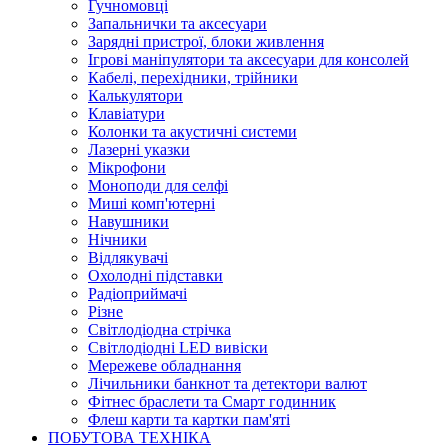
Гучномовці
Запальнички та аксесуари
Зарядні пристрої, блоки живлення
Ігрові маніпулятори та аксесуари для консолей
Кабелі, перехідники, трійники
Калькулятори
Клавіатури
Колонки та акустичні системи
Лазерні указки
Мікрофони
Моноподи для селфі
Миші комп'ютерні
Навушники
Нічники
Відлякувачі
Охолодні підставки
Радіоприймачі
Різне
Світлодіодна стрічка
Світлодіодні LED вивіски
Мережеве обладнання
Лічильники банкнот та детектори валют
Фітнес браслети та Смарт годинник
Флеш карти та картки пам'яті
ПОБУТОВА ТЕХНІКА