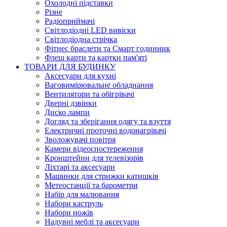
Охолодні підставки
Різне
Радіоприймачі
Світлодіодні LED вивіски
Світлодіодна стрічка
Фітнес браслети та Смарт годинник
Флеш карти та картки пам'яті
ТОВАРИ ДЛЯ БУДИНКУ
Аксесуари для кухні
Ваговимірювальне обладнання
Вентилятори та обігрівачі
Дверні дзвінки
Диско лампи
Догляд та зберігання одягу та взуття
Електричні проточні водонагрівачі
Зволожувачі повітря
Камери відеоспостереження
Кронштейни для телевізорів
Ліхтарі та аксесуари
Машинки для стрижки катишків
Метеостанції та барометри
Набір для малювання
Набори каструль
Набори ножів
Надувні меблі та аксесуари