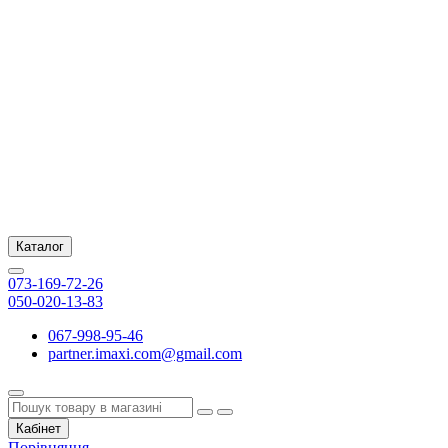
Каталог
073-169-72-26
050-020-13-83
067-998-95-46
partner.imaxi.com@gmail.com
Кабінет
Порівняння