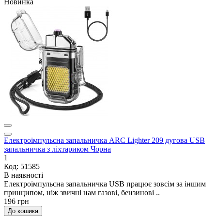
Новинка
Електроімпульсна запальничка ARC Lighter 209 дугова USB
запальничка з ліхтариком Чорна
1
Код: 51585
В наявності
Електроімпульсна запальничка USB працює зовсім за іншим
принципом, ніж звичні нам газові, бензинові ..
196 грн
До кошика