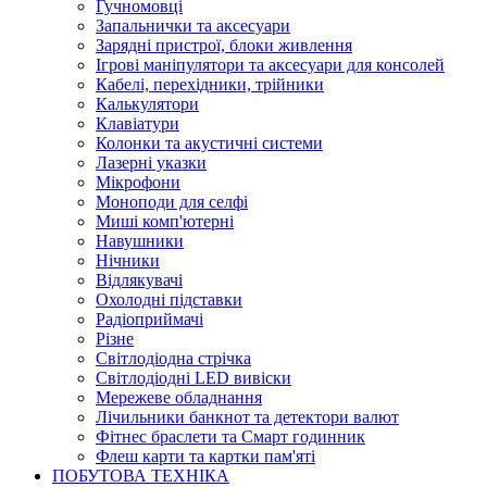
Гучномовці
Запальнички та аксесуари
Зарядні пристрої, блоки живлення
Ігрові маніпулятори та аксесуари для консолей
Кабелі, перехідники, трійники
Калькулятори
Клавіатури
Колонки та акустичні системи
Лазерні указки
Мікрофони
Моноподи для селфі
Миші комп'ютерні
Навушники
Нічники
Відлякувачі
Охолодні підставки
Радіоприймачі
Різне
Світлодіодна стрічка
Світлодіодні LED вивіски
Мережеве обладнання
Лічильники банкнот та детектори валют
Фітнес браслети та Смарт годинник
Флеш карти та картки пам'яті
ПОБУТОВА ТЕХНІКА