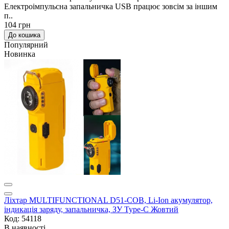
Електроімпульсна запальничка USB працює зовсім за іншим
п..
104 грн
До кошика
Популярний
Новинка
Ліхтар MULTIFUNCTIONAL D51-COB, Li-Ion акумулятор,
індикація заряду, запальничка, ЗУ Type-C Жовтий
Код: 54118
В наявності