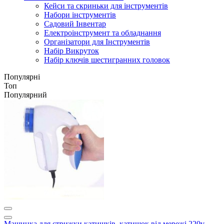
Кейси та скриньки для інструментів
Набори інструментів
Садовий Інвентар
Електроінструмент та обладнання
Організатори для Інструментів
Набір Викруток
Набір ключів шестигранних головок
Популярні
Топ
Популярний
Машинка для стрижки катишків, катишок від мережі 220v