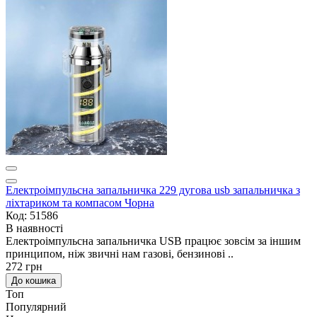
Електроімпульсна запальничка 229 дугова usb запальничка з
ліхтариком та компасом Чорна
Код: 51586
В наявності
Електроімпульсна запальничка USB працює зовсім за іншим
принципом, ніж звичні нам газові, бензинові ..
272 грн
До кошика
Топ
Популярний