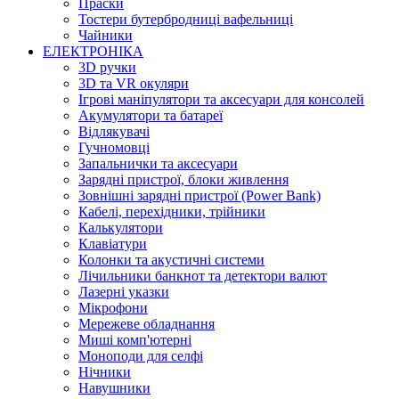
Праски
Тостери бутербродниці вафельниці
Чайники
ЕЛЕКТРОНІКА
3D ручки
3D та VR окуляри
Ігрові маніпулятори та аксесуари для консолей
Акумулятори та батареї
Відлякувачі
Гучномовці
Запальнички та аксесуари
Зарядні пристрої, блоки живлення
Зовнішні зарядні пристрої (Power Bank)
Кабелі, перехідники, трійники
Калькулятори
Клавіатури
Колонки та акустичні системи
Лічильники банкнот та детектори валют
Лазерні указки
Мікрофони
Мережеве обладнання
Миші комп'ютерні
Моноподи для селфі
Нічники
Навушники