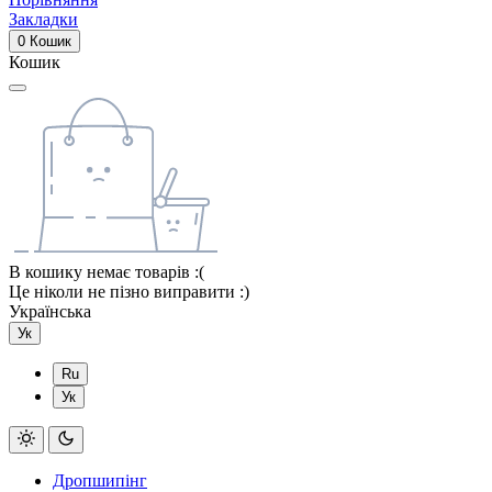
Закладки
0
Кошик
Кошик
В кошику немає товарів :(
Це ніколи не пізно виправити :)
Українська
Ук
Ru
Ук
Дропшипінг