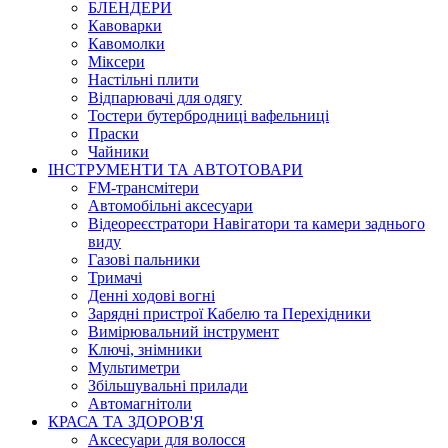
БЛЕНДЕРИ
Кавоварки
Кавомолки
Міксери
Настільні плити
Відпарювачі для одягу
Тостери бутербродниці вафельниці
Праски
Чайники
ІНСТРУМЕНТИ ТА АВТОТОВАРИ
FM-трансмітери
Автомобільні аксесуари
Відеореєстратори Навігатори та камери заднього
виду
Газові пальники
Тримачі
Денні ходові вогні
Зарядні пристрої Кабелю та Перехідники
Вимірювальний інструмент
Ключі, знімники
Мультиметри
Збільшувальні прилади
Автомагнітоли
КРАСА ТА ЗДОРОВ'Я
Аксесуари для волосся