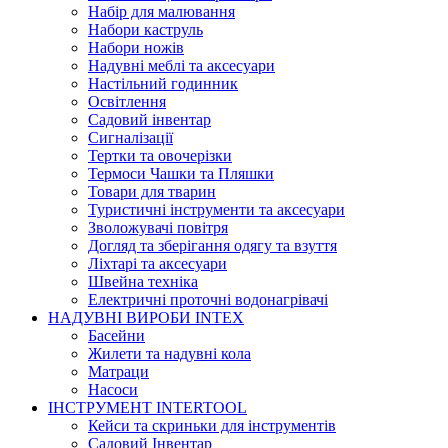
Набір для малювання
Набори каструль
Набори ножів
Надувні меблі та аксесуари
Настільний годинник
Освітлення
Садовий інвентар
Сигналізації
Тертки та овочерізки
Термоси Чашки та Пляшки
Товари для тварин
Туристичні інструменти та аксесуари
Зволожувачі повітря
Догляд та зберігання одягу та взуття
Ліхтарі та аксесуари
Швейна техніка
Електричні проточні водонагрівачі
НАДУВНІ ВИРОБИ INTEX
Басейни
Жилети та надувні кола
Матраци
Насоси
ІНСТРУМЕНТ INTERTOOL
Кейси та скриньки для інструментів
Садовий Інвентар