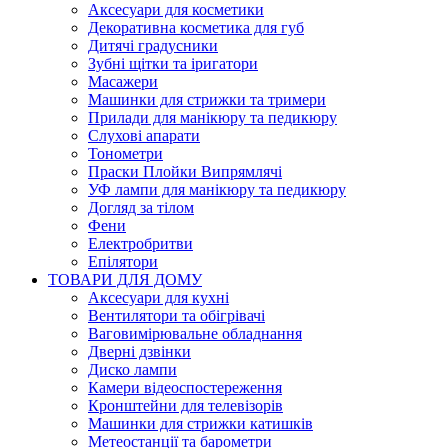
Аксесуари для косметики
Декоративна косметика для губ
Дитячі градусники
Зубні щітки та іригатори
Масажери
Машинки для стрижки та тримери
Прилади для манікюру та педикюру
Слухові апарати
Тонометри
Праски Плойки Випрямлячі
УФ лампи для манікюру та педикюру
Догляд за тілом
Фени
Електробритви
Епілятори
ТОВАРИ ДЛЯ ДОМУ
Аксесуари для кухні
Вентилятори та обігрівачі
Ваговимірювальне обладнання
Дверні дзвінки
Диско лампи
Камери відеоспостереження
Кронштейни для телевізорів
Машинки для стрижки катишків
Метеостанції та барометри