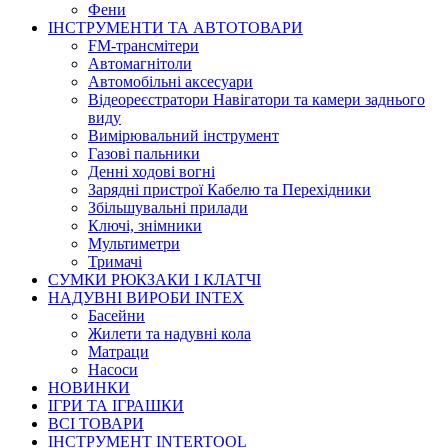
Фени
ІНСТРУМЕНТИ ТА АВТОТОВАРИ
FM-трансмітери
Автомагнітоли
Автомобільні аксесуари
Відеореєстратори Навігатори та камери заднього
виду
Вимірювальний інструмент
Газові пальники
Денні ходові вогні
Зарядні пристрої Кабелю та Перехідники
Збільшувальні прилади
Ключі, знімники
Мультиметри
Тримачі
СУМКИ РЮКЗАКИ І КЛАТЧІ
НАДУВНІ ВИРОБИ INTEX
Басейни
Жилети та надувні кола
Матраци
Насоси
НОВИНКИ
ІГРИ ТА ІГРАШКИ
ВСІ ТОВАРИ
ІНСТРУМЕНТ INTERTOOL