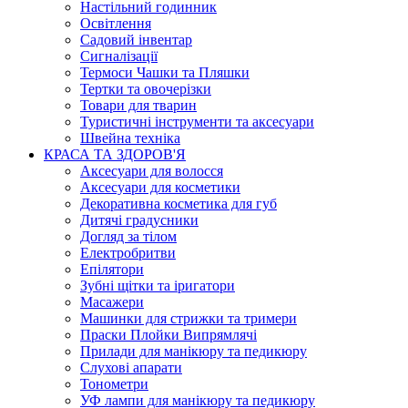
Настільний годинник
Освітлення
Садовий інвентар
Сигналізації
Термоси Чашки та Пляшки
Тертки та овочерізки
Товари для тварин
Туристичні інструменти та аксесуари
Швейна техніка
КРАСА ТА ЗДОРОВ'Я
Аксесуари для волосся
Аксесуари для косметики
Декоративна косметика для губ
Дитячі градусники
Догляд за тілом
Електробритви
Епілятори
Зубні щітки та іригатори
Масажери
Машинки для стрижки та тримери
Праски Плойки Випрямлячі
Прилади для манікюру та педикюру
Слухові апарати
Тонометри
УФ лампи для манікюру та педикюру