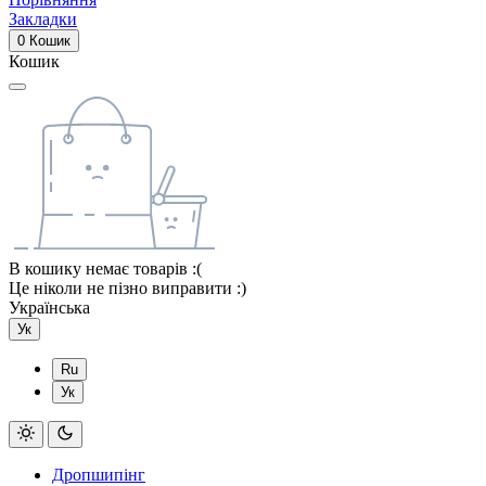
Закладки
0
Кошик
Кошик
В кошику немає товарів :(
Це ніколи не пізно виправити :)
Українська
Ук
Ru
Ук
Дропшипінг