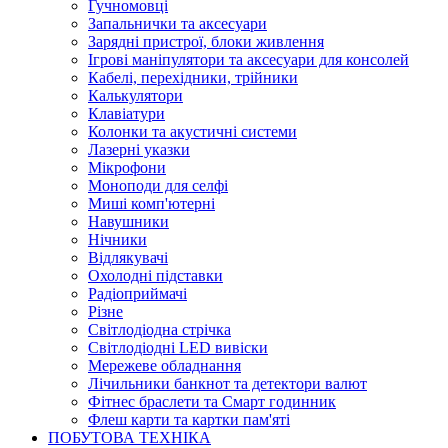
Гучномовці
Запальнички та аксесуари
Зарядні пристрої, блоки живлення
Ігрові маніпулятори та аксесуари для консолей
Кабелі, перехідники, трійники
Калькулятори
Клавіатури
Колонки та акустичні системи
Лазерні указки
Мікрофони
Моноподи для селфі
Миші комп'ютерні
Навушники
Нічники
Відлякувачі
Охолодні підставки
Радіоприймачі
Різне
Світлодіодна стрічка
Світлодіодні LED вивіски
Мережеве обладнання
Лічильники банкнот та детектори валют
Фітнес браслети та Смарт годинник
Флеш карти та картки пам'яті
ПОБУТОВА ТЕХНІКА