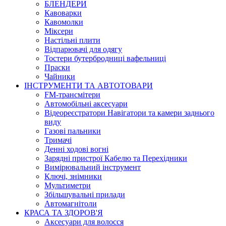
БЛЕНДЕРИ
Кавоварки
Кавомолки
Міксери
Настільні плити
Відпарювачі для одягу
Тостери бутербродниці вафельниці
Праски
Чайники
ІНСТРУМЕНТИ ТА АВТОТОВАРИ
FM-трансмітери
Автомобільні аксесуари
Відеореєстратори Навігатори та камери заднього
виду
Газові пальники
Тримачі
Денні ходові вогні
Зарядні пристрої Кабелю та Перехідники
Вимірювальний інструмент
Ключі, знімники
Мультиметри
Збільшувальні прилади
Автомагнітоли
КРАСА ТА ЗДОРОВ'Я
Аксесуари для волосся