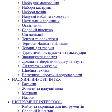
Набір для малювання
Набори каструль
Набори ножів
Надувні меблі та аксесуари
Настільний годинник
Освітлення
Садовий інвентар
Сигналізації
Тертки та овочерізки
Термоси Чашки та Пляшки
Товари для тварин
Туристичні інструменти та аксесуари
Зволожувачі повітря
Догляд та зберігання одягу та взуття
Ліхтарі та аксесуари
Швейна техніка
Електричні проточні водонагрівачі
НАДУВНІ ВИРОБИ INTEX
Басейни
Жилети та надувні кола
Матраци
Насоси
ІНСТРУМЕНТ INTERTOOL
Кейси та скриньки для інструментів
Садовий Інвентар