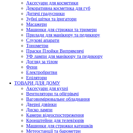
Аксесуари для косметики
Декоративна косметика для губ
Дитячі градусники
Зубні щітки та іригатори
Масажери
Машинки для стрижки та тримери
Прилади для манікюру та педикюру
Слухові апарати
Тонометри
Праски Плойки Випрямлячі
УФ лампи для манікюру та педикюру
Догляд за тілом
Фени
Електробритви
Епілятори
ТОВАРИ ДЛЯ ДОМУ
Аксесуари для кухні
Вентилятори та обігрівачі
Ваговимірювальне обладнання
Дверні дзвінки
Диско лампи
Камери відеоспостереження
Кронштейни для телевізорів
Машинки для стрижки катишків
Метеостанції та барометри