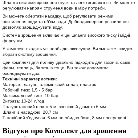
Шланги системи зрошення гнучкі та легко згинаються. Ви можете
регулювати напрям струменя води в міру потреби.
Ви можете обертати насадку, щоб регулювати режими
розпилення води та об'єм води. Дрібнодисперсне розпилення
дозволяє заощаджувати воду.
Система зрошення включає міцні шланги високого тиску і мідні
форсунки.
У комплект входять усі необхідні аксесуари. Ви зможете швидко
зібрати систему зрошення.
Цей комплект для поливу ідеально підходить для газонів, садів,
ферм, теплиць, балконів тощо. Він також допомагає
охолоджувати дах.
Технічні характеристики:
Матеріал: латунь, алюмінієвий сплав, пластик
Робочий тиск: 1,5 - 5 бар
Максимальний тиск: 10 бар
Витрата: 10-24 л/год
Поліуретановий шланг 5 м: зовнішній діаметр 6 мм.
Шланг із насадкою: 20,7 см
Т-подібний з'єднувач: 6 мм по обидва боки, 8 мм посередині
Відгуки про Комплект для зрошення