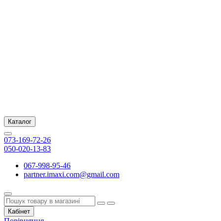
Каталог
073-169-72-26
050-020-13-83
067-998-95-46
partner.imaxi.com@gmail.com
Кабінет
Порівняння