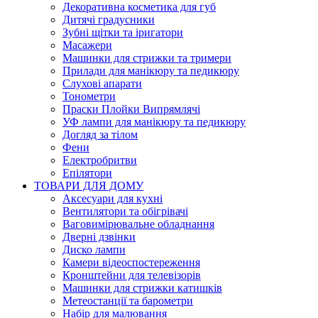
Декоративна косметика для губ
Дитячі градусники
Зубні щітки та іригатори
Масажери
Машинки для стрижки та тримери
Прилади для манікюру та педикюру
Слухові апарати
Тонометри
Праски Плойки Випрямлячі
УФ лампи для манікюру та педикюру
Догляд за тілом
Фени
Електробритви
Епілятори
ТОВАРИ ДЛЯ ДОМУ
Аксесуари для кухні
Вентилятори та обігрівачі
Ваговимірювальне обладнання
Дверні дзвінки
Диско лампи
Камери відеоспостереження
Кронштейни для телевізорів
Машинки для стрижки катишків
Метеостанції та барометри
Набір для малювання