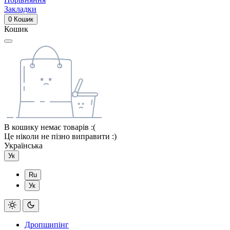
Закладки
0
Кошик
Кошик
В кошику немає товарів :(
Це ніколи не пізно виправити :)
Українська
Ук
Ru
Ук
Дропшипінг