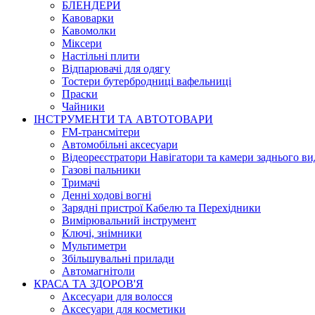
БЛЕНДЕРИ
Кавоварки
Кавомолки
Міксери
Настільні плити
Відпарювачі для одягу
Тостери бутербродниці вафельниці
Праски
Чайники
ІНСТРУМЕНТИ ТА АВТОТОВАРИ
FM-трансмітери
Автомобільні аксесуари
Відеореєстратори Навігатори та камери заднього ви
Газові пальники
Тримачі
Денні ходові вогні
Зарядні пристрої Кабелю та Перехідники
Вимірювальний інструмент
Ключі, знімники
Мультиметри
Збільшувальні прилади
Автомагнітоли
КРАСА ТА ЗДОРОВ'Я
Аксесуари для волосся
Аксесуари для косметики