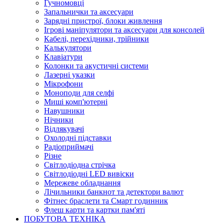
Гучномовці
Запальнички та аксесуари
Зарядні пристрої, блоки живлення
Ігрові маніпулятори та аксесуари для консолей
Кабелі, перехідники, трійники
Калькулятори
Клавіатури
Колонки та акустичні системи
Лазерні указки
Мікрофони
Моноподи для селфі
Миші комп'ютерні
Навушники
Нічники
Відлякувачі
Охолодні підставки
Радіоприймачі
Різне
Світлодіодна стрічка
Світлодіодні LED вивіски
Мережеве обладнання
Лічильники банкнот та детектори валют
Фітнес браслети та Смарт годинник
Флеш карти та картки пам'яті
ПОБУТОВА ТЕХНІКА