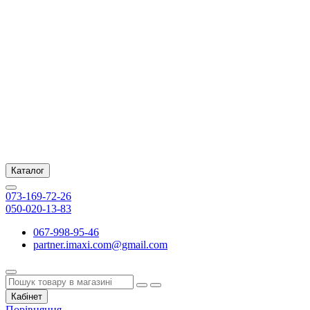
Каталог
073-169-72-26
050-020-13-83
067-998-95-46
partner.imaxi.com@gmail.com
Кабінет
Порівняння