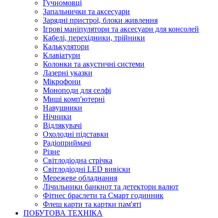
Гучномовці
Запальнички та аксесуари
Зарядні пристрої, блоки живлення
Ігрові маніпулятори та аксесуари для консолей
Кабелі, перехідники, трійники
Калькулятори
Клавіатури
Колонки та акустичні системи
Лазерні указки
Мікрофони
Моноподи для селфі
Миші комп'ютерні
Навушники
Нічники
Відлякувачі
Охолодні підставки
Радіоприймачі
Різне
Світлодіодна стрічка
Світлодіодні LED вивіски
Мережеве обладнання
Лічильники банкнот та детектори валют
Фітнес браслети та Смарт годинник
Флеш карти та картки пам'яті
ПОБУТОВА ТЕХНІКА