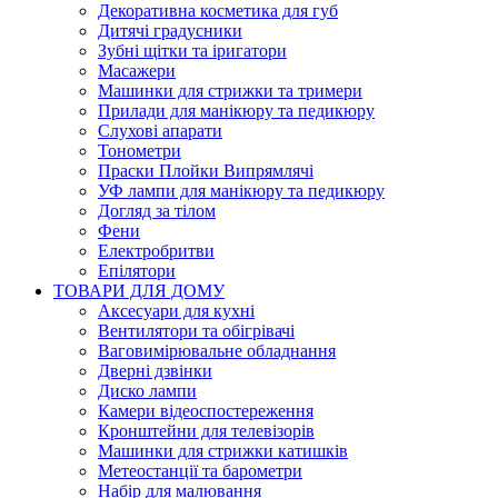
Декоративна косметика для губ
Дитячі градусники
Зубні щітки та іригатори
Масажери
Машинки для стрижки та тримери
Прилади для манікюру та педикюру
Слухові апарати
Тонометри
Праски Плойки Випрямлячі
УФ лампи для манікюру та педикюру
Догляд за тілом
Фени
Електробритви
Епілятори
ТОВАРИ ДЛЯ ДОМУ
Аксесуари для кухні
Вентилятори та обігрівачі
Ваговимірювальне обладнання
Дверні дзвінки
Диско лампи
Камери відеоспостереження
Кронштейни для телевізорів
Машинки для стрижки катишків
Метеостанції та барометри
Набір для малювання