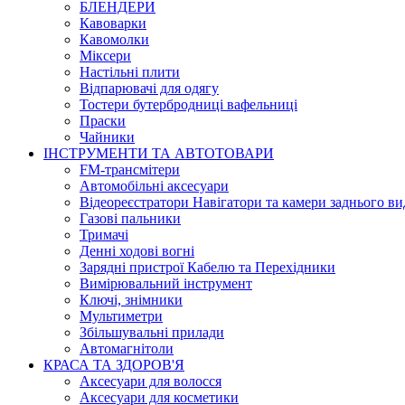
БЛЕНДЕРИ
Кавоварки
Кавомолки
Міксери
Настільні плити
Відпарювачі для одягу
Тостери бутербродниці вафельниці
Праски
Чайники
ІНСТРУМЕНТИ ТА АВТОТОВАРИ
FM-трансмітери
Автомобільні аксесуари
Відеореєстратори Навігатори та камери заднього ви
Газові пальники
Тримачі
Денні ходові вогні
Зарядні пристрої Кабелю та Перехідники
Вимірювальний інструмент
Ключі, знімники
Мультиметри
Збільшувальні прилади
Автомагнітоли
КРАСА ТА ЗДОРОВ'Я
Аксесуари для волосся
Аксесуари для косметики