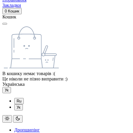
Закладки
0
Кошик
Кошик
В кошику немає товарів :(
Це ніколи не пізно виправити :)
Українська
Ук
Ru
Ук
Дропшипінг