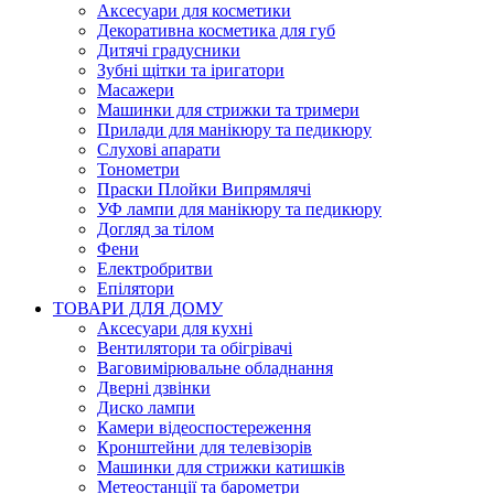
Аксесуари для косметики
Декоративна косметика для губ
Дитячі градусники
Зубні щітки та іригатори
Масажери
Машинки для стрижки та тримери
Прилади для манікюру та педикюру
Слухові апарати
Тонометри
Праски Плойки Випрямлячі
УФ лампи для манікюру та педикюру
Догляд за тілом
Фени
Електробритви
Епілятори
ТОВАРИ ДЛЯ ДОМУ
Аксесуари для кухні
Вентилятори та обігрівачі
Ваговимірювальне обладнання
Дверні дзвінки
Диско лампи
Камери відеоспостереження
Кронштейни для телевізорів
Машинки для стрижки катишків
Метеостанції та барометри