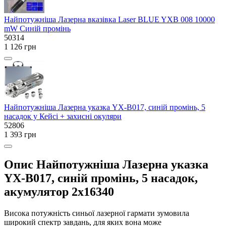
Найпотужніша Лазерна вказівка Laser BLUE YXB ‎008 10000
mW Синій промінь
50314
1 126 грн
Найпотужніша Лазерна указка YX-B017, синій промінь, 5
насадок у Кейсі + захисні окуляри
52806
1 393 грн
Опис Найпотужніша Лазерна указка
YX-B017, синій промінь, 5 насадок,
акумулятор 2х16340
Висока потужність синьої лазерної гармати зумовила
широкий спектр завдань, для яких вона може