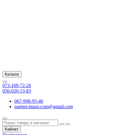
Каталог
073-169-72-26
050-020-13-83
067-998-95-46
partner.imaxi.com@gmail.com
Кабінет
Порівняння