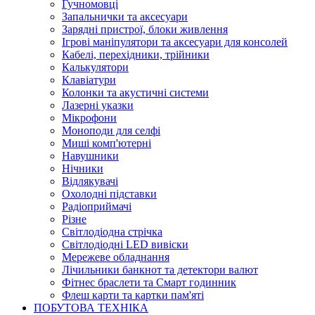
Гучномовці
Запальнички та аксесуари
Зарядні пристрої, блоки живлення
Ігрові маніпулятори та аксесуари для консолей
Кабелі, перехідники, трійники
Калькулятори
Клавіатури
Колонки та акустичні системи
Лазерні указки
Мікрофони
Моноподи для селфі
Миші комп'ютерні
Навушники
Нічники
Відлякувачі
Охолодні підставки
Радіоприймачі
Різне
Світлодіодна стрічка
Світлодіодні LED вивіски
Мережеве обладнання
Лічильники банкнот та детектори валют
Фітнес браслети та Смарт годинник
Флеш карти та картки пам'яті
ПОБУТОВА ТЕХНІКА