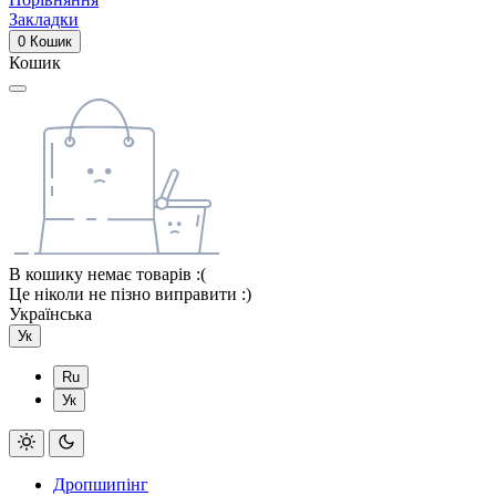
Закладки
0
Кошик
Кошик
В кошику немає товарів :(
Це ніколи не пізно виправити :)
Українська
Ук
Ru
Ук
Дропшипінг