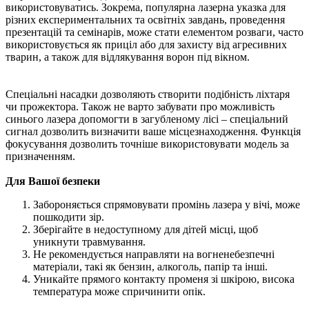
використовуватись. Зокрема, популярна лазерна указка для
різних експериментальних та освітніх завдань, проведення
презентацій та семінарів, може стати елементом розваги, часто
використовується як приціл або для захисту від агресивних
тварин, а також для відлякування ворон під вікном.
Спеціальні насадки дозволяють створити подібність ліхтаря
чи прожектора. Також не варто забувати про можливість
синього лазера допомогти в загубленому лісі – спеціальний
сигнал дозволить визначити ваше місцезнаходження. Функція
фокусування дозволить точніше використовувати модель за
призначенням.
Для Вашої безпеки
Забороняється спрямовувати промінь лазера у вічі, може
пошкодити зір.
Зберігайте в недоступному для дітей місці, щоб
уникнути травмування.
Не рекомендується направляти на вогненебезпечні
матеріали, такі як бензин, алкоголь, папір та інші.
Уникайте прямого контакту променя зі шкірою, висока
температура може спричинити опік.