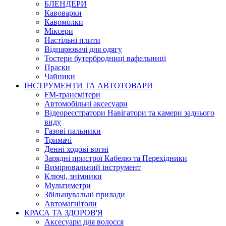
БЛЕНДЕРИ
Кавоварки
Кавомолки
Міксери
Настільні плити
Відпарювачі для одягу
Тостери бутербродниці вафельниці
Праски
Чайники
ІНСТРУМЕНТИ ТА АВТОТОВАРИ
FM-трансмітери
Автомобільні аксесуари
Відеореєстратори Навігатори та камери заднього
виду
Газові пальники
Тримачі
Денні ходові вогні
Зарядні пристрої Кабелю та Перехідники
Вимірювальний інструмент
Ключі, знімники
Мультиметри
Збільшувальні прилади
Автомагнітоли
КРАСА ТА ЗДОРОВ'Я
Аксесуари для волосся