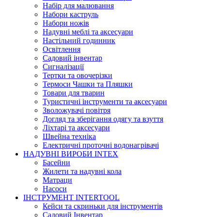
Набір для малювання
Набори каструль
Набори ножів
Надувні меблі та аксесуари
Настільний годинник
Освітлення
Садовий інвентар
Сигналізації
Тертки та овочерізки
Термоси Чашки та Пляшки
Товари для тварин
Туристичні інструменти та аксесуари
Зволожувачі повітря
Догляд та зберігання одягу та взуття
Ліхтарі та аксесуари
Швейна техніка
Електричні проточні водонагрівачі
НАДУВНІ ВИРОБИ INTEX
Басейни
Жилети та надувні кола
Матраци
Насоси
ІНСТРУМЕНТ INTERTOOL
Кейси та скриньки для інструментів
Садовий Інвентар