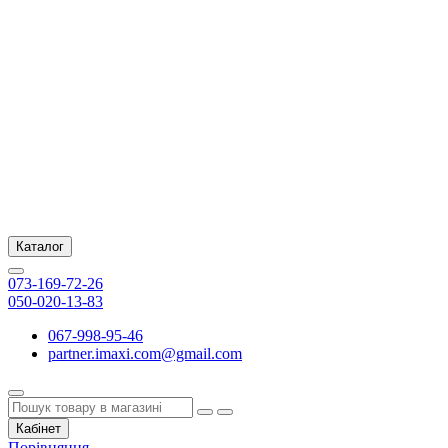
Каталог
073-169-72-26
050-020-13-83
067-998-95-46
partner.imaxi.com@gmail.com
Кабінет
Порівняння