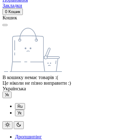
Закладки
0
Кошик
Кошик
В кошику немає товарів :(
Це ніколи не пізно виправити :)
Українська
Ук
Ru
Ук
Дропшипінг