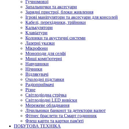
Гучномовці
Запальнички та аксесуари
Зарядні пристрої, блоки живлення
Ігрові маніпулятори та аксесуари для консолей
Кабелі, перехідники, трійники
Калькулятори
Клавіатури
Колонки та акустичні системи
Лазерні указки
Мікрофони
Моноподи для селфі
Миші комп'ютерні
Навушники
Нічники
Відлякувачі
Охолодні підставки
Радіоприймачі
Різне
Світлодіодна стрічка
Світлодіодні LED вивіски
Мережеве обладнання
Лічильники банкнот та детектори валют
Фітнес браслети та Смарт годинник
Флеш карти та картки пам'яті
ПОБУТОВА ТЕХНІКА