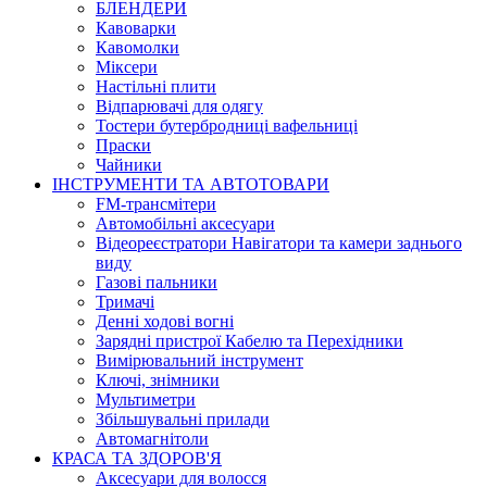
БЛЕНДЕРИ
Кавоварки
Кавомолки
Міксери
Настільні плити
Відпарювачі для одягу
Тостери бутербродниці вафельниці
Праски
Чайники
ІНСТРУМЕНТИ ТА АВТОТОВАРИ
FM-трансмітери
Автомобільні аксесуари
Відеореєстратори Навігатори та камери заднього
виду
Газові пальники
Тримачі
Денні ходові вогні
Зарядні пристрої Кабелю та Перехідники
Вимірювальний інструмент
Ключі, знімники
Мультиметри
Збільшувальні прилади
Автомагнітоли
КРАСА ТА ЗДОРОВ'Я
Аксесуари для волосся