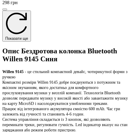
298 грн
Показати ще
Опис Бездротова колонка Bluetooth
Willen 9145 Синя
Willen 9145
- це стильний компактний девайс, чотирикутної форми з
ручкою
Компактні розміри Willen 9145 добре поєднуються з потужним та
якісним звучанням, якого достатньо для комфортного
прослуховування музики у веселій компанії. Технологія Bluetooth
дозволяє передавати музику у високій якості або завантажити музику
на карту MicroSD і насолоджуватися улюбленими треками.
Працює від інтегрованого акумулятора ємністю 600 mAh. Час гри
залежить від гучності та становить 4-6 годин.
Система управління складається із 3 кнопок, які дозволяють
перемикати треки, регулювати гучність. Led індикатор вказує на стан
заряджання або режим роботи пристрою.