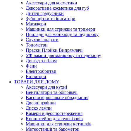
Аксесуари для косметики
Декоративна косметика для губ
Дитячі градусники
Зубні щітки та іригатори
Масажери
Машинки для стрижки та тримери
Прилади для манікюру та педикюру
Слухові апарати
Тонометри
Праски Плойки Випрямлячі
УФ лампи для манікюру та педикюру
Догляд за тілом
Фени
Електробритви
Епілятори
ТОВАРИ ДЛЯ ДОМУ
Аксесуари для кухні
Вентилятори та обігрівачі
Ваговимірювальне обладнання
Дверні дзвінки
Диско лампи
Камери відеоспостереження
Кронштейни для телевізорів
Машинки для стрижки катишків
Метеостанції та барометри