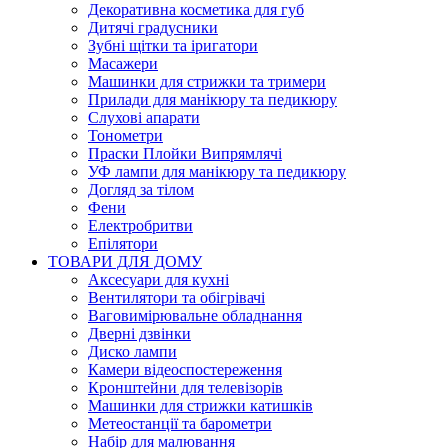
Декоративна косметика для губ
Дитячі градусники
Зубні щітки та іригатори
Масажери
Машинки для стрижки та тримери
Прилади для манікюру та педикюру
Слухові апарати
Тонометри
Праски Плойки Випрямлячі
УФ лампи для манікюру та педикюру
Догляд за тілом
Фени
Електробритви
Епілятори
ТОВАРИ ДЛЯ ДОМУ
Аксесуари для кухні
Вентилятори та обігрівачі
Ваговимірювальне обладнання
Дверні дзвінки
Диско лампи
Камери відеоспостереження
Кронштейни для телевізорів
Машинки для стрижки катишків
Метеостанції та барометри
Набір для малювання