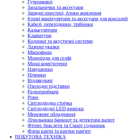
Гучномовці
Запальнички та аксесуари
Зарядні пристрої, блоки живлення
Ігрові маніпулятори та аксесуари для консолей
Кабелі, перехідники, трійники
Калькулятори
Клавіатури
Колонки та акустичні системи
Лазерні указки
Мікрофони
Моноподи для селфі
Миші комп'ютерні
Навушники
Нічники
Відлякувачі
Охолодні підставки
Радіоприймачі
Різне
Світлодіодна стрічка
Світлодіодні LED вивіски
Мережеве обладнання
Лічильники банкнот та детектори валют
Фітнес браслети та Смарт годинник
Флеш карти та картки пам'яті
ПОБУТОВА ТЕХНІКА