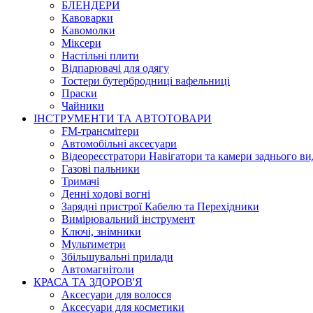
БЛЕНДЕРИ
Кавоварки
Кавомолки
Міксери
Настільні плити
Відпарювачі для одягу
Тостери бутербродниці вафельниці
Праски
Чайники
ІНСТРУМЕНТИ ТА АВТОТОВАРИ
FM-трансмітери
Автомобільні аксесуари
Відеореєстратори Навігатори та камери заднього ви
Газові пальники
Тримачі
Денні ходові вогні
Зарядні пристрої Кабелю та Перехідники
Вимірювальний інструмент
Ключі, знімники
Мультиметри
Збільшувальні прилади
Автомагнітоли
КРАСА ТА ЗДОРОВ'Я
Аксесуари для волосся
Аксесуари для косметики