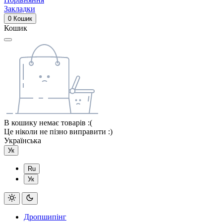
Закладки
0
Кошик
Кошик
В кошику немає товарів :(
Це ніколи не пізно виправити :)
Українська
Ук
Ru
Ук
Дропшипінг