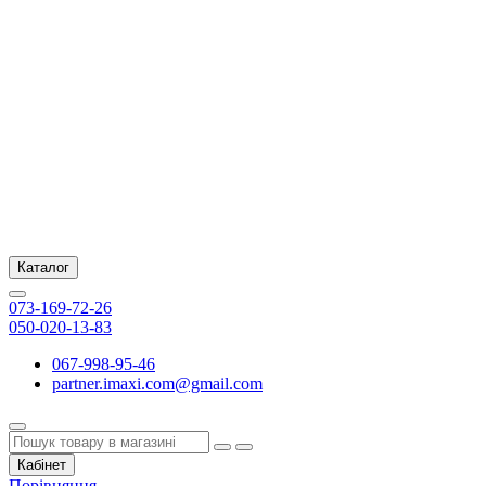
Каталог
073-169-72-26
050-020-13-83
067-998-95-46
partner.imaxi.com@gmail.com
Кабінет
Порівняння