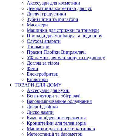
Аксесуари для косметики
Декоративна косметика для губ
Дитячі градусники
Зубні щітки та іригатори
Масажери
Машинки для стрижки та тримери
Прилади для манікюру та педикюру
Слухові апарати
Тонометри
Праски Плойки Випрямлячі
УФ лампи для манікюру та педикюру
Догляд за тілом
Фени
Електробритви
Епілятори
ТОВАРИ ДЛЯ ДОМУ
Аксесуари для кухні
Вентилятори та обігрівачі
Ваговимірювальне обладнання
Дверні дзвінки
Диско лампи
Камери відеоспостереження
Кронштейни для телевізорів
Машинки для стрижки катишків
Метеостанції та барометри