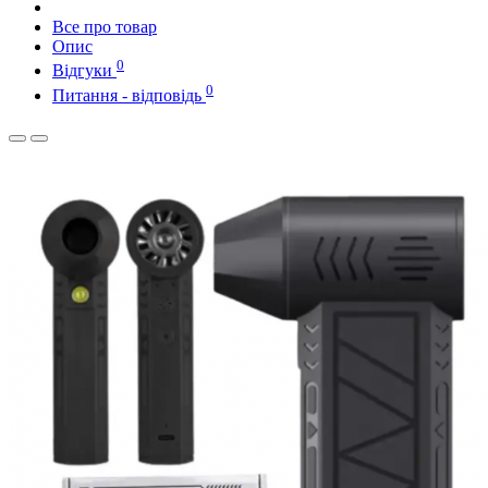
Все про товар
Опис
0
Відгуки
0
Питання - відповідь