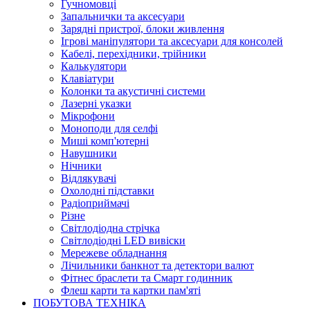
Гучномовці
Запальнички та аксесуари
Зарядні пристрої, блоки живлення
Ігрові маніпулятори та аксесуари для консолей
Кабелі, перехідники, трійники
Калькулятори
Клавіатури
Колонки та акустичні системи
Лазерні указки
Мікрофони
Моноподи для селфі
Миші комп'ютерні
Навушники
Нічники
Відлякувачі
Охолодні підставки
Радіоприймачі
Різне
Світлодіодна стрічка
Світлодіодні LED вивіски
Мережеве обладнання
Лічильники банкнот та детектори валют
Фітнес браслети та Смарт годинник
Флеш карти та картки пам'яті
ПОБУТОВА ТЕХНІКА