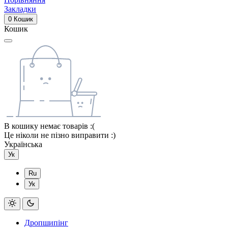
Закладки
0
Кошик
Кошик
В кошику немає товарів :(
Це ніколи не пізно виправити :)
Українська
Ук
Ru
Ук
Дропшипінг