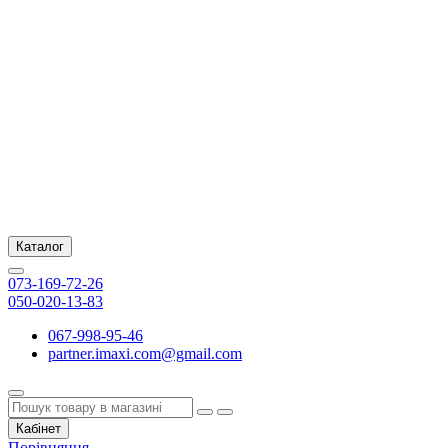
Каталог
073-169-72-26
050-020-13-83
067-998-95-46
partner.imaxi.com@gmail.com
Кабінет
Порівняння