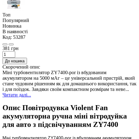
Топ
Популярний
Новинка
В наявності
Код:
53287
381 грн
До кошика
Скорочений опис
Міні турбовентилятор ZY7400-por із вбудованим
акумулятором на 5000 мАг – це універсальний пристрій, який
стане чудовим рішенням як для домашнього використання, так
і для поїздок. Завдяки своїм компактним розмірам та неве...
Читати далі...
Опис Повітродувка Violent Fan
акумуляторна ручна міні вітродуйка
для авто з підсвічуванням ZY7400
Міні турбовентилятор ZY7400-por із вбудованим акумулятором