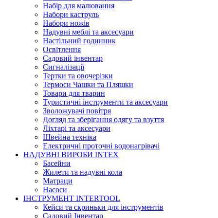
Набір для малювання
Набори каструль
Набори ножів
Надувні меблі та аксесуари
Настільний годинник
Освітлення
Садовий інвентар
Сигналізації
Тертки та овочерізки
Термоси Чашки та Пляшки
Товари для тварин
Туристичні інструменти та аксесуари
Зволожувачі повітря
Догляд та зберігання одягу та взуття
Ліхтарі та аксесуари
Швейна техніка
Електричні проточні водонагрівачі
НАДУВНІ ВИРОБИ INTEX
Басейни
Жилети та надувні кола
Матраци
Насоси
ІНСТРУМЕНТ INTERTOOL
Кейси та скриньки для інструментів
Садовий Інвентар