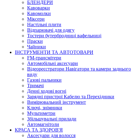
БЛЕНДЕРИ
Кавоварки
Кавомолки
Міксери
Настільні плити
Відпарювачі для одягу
Тостери бутербродниці вафельниці
Праски
Чайники
ІНСТРУМЕНТИ ТА АВТОТОВАРИ
FM-трансмітери
Автомобільні аксесуари
Відеореєстратори Навігатори та камери заднього
виду
Газові пальники
Тримачі
Денні ходові вогні
Зарядні пристрої Кабелю та Перехідники
Вимірювальний інструмент
Ключі, знімники
Мультиметри
Збільшувальні прилади
Автомагнітоли
КРАСА ТА ЗДОРОВ'Я
Аксесуари для волосся