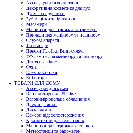
Аксесуари для косметики
Декоративна косметика для губ
Дитячі градусники
Зубні щітки та іригатори
Масажери
Машинки для стрижки та тримери
Прилади для манікюру та педикюру
Слухові апарати
Тонометри
Праски Плойки Випрямлячі
УФ лампи для манікюру та педикюру
Догляд за тілом
Фени
Електробритви
Епілятори
ТОВАРИ ДЛЯ ДОМУ
Аксесуари для кухні
Вентилятори та обігрівачі
Ваговимірювальне обладнання
Дверні дзвінки
Диско лампи
Камери відеоспостереження
Кронштейни для телевізорів
Машинки для стрижки катишків
Метеостанції та барометри