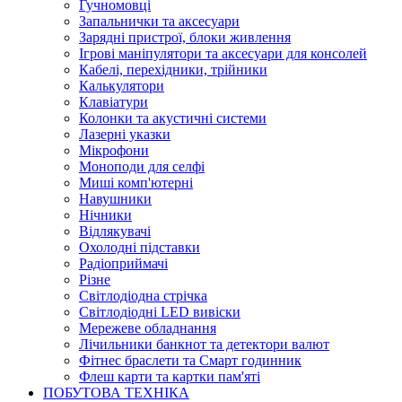
Гучномовці
Запальнички та аксесуари
Зарядні пристрої, блоки живлення
Ігрові маніпулятори та аксесуари для консолей
Кабелі, перехідники, трійники
Калькулятори
Клавіатури
Колонки та акустичні системи
Лазерні указки
Мікрофони
Моноподи для селфі
Миші комп'ютерні
Навушники
Нічники
Відлякувачі
Охолодні підставки
Радіоприймачі
Різне
Світлодіодна стрічка
Світлодіодні LED вивіски
Мережеве обладнання
Лічильники банкнот та детектори валют
Фітнес браслети та Смарт годинник
Флеш карти та картки пам'яті
ПОБУТОВА ТЕХНІКА