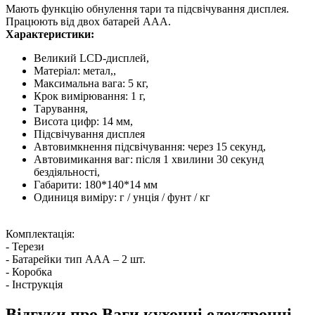
Мають функцію обнулення тари та підсвічування дисплея.
Працюють від двох батарей ААА.
Характеристики:
Великий LCD-дисплей,
Матеріал: метал,,
Максимальна вага: 5 кг,
Крок вимірювання: 1 г,
Тарування,
Висота цифр: 14 мм,
Підсвічування дисплея
Автовимкнення підсвічування: через 15 секунд,
Автовимикання ваг: після 1 хвилини 30 секунд
бездіяльності,
Габарити: 180*140*14 мм
Одиниця виміру: г / унція / фунт / кг
Комплектація:
- Терези
- Батарейки тип ААА – 2 шт.
- Коробка
- Інструкція
Відгуки про Ваги кухонні електронні