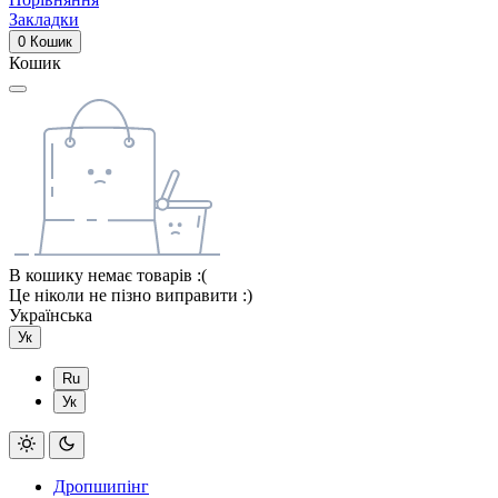
Закладки
0
Кошик
Кошик
В кошику немає товарів :(
Це ніколи не пізно виправити :)
Українська
Ук
Ru
Ук
Дропшипінг