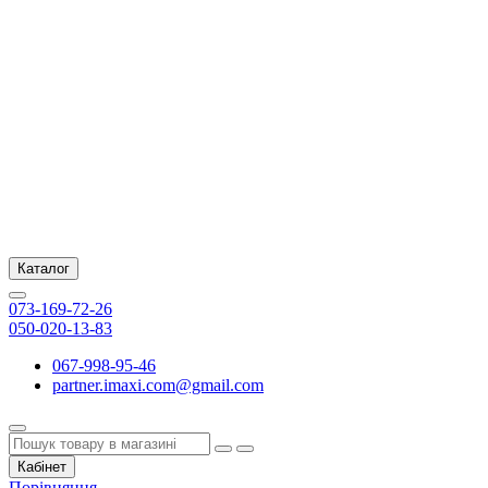
Каталог
073-169-72-26
050-020-13-83
067-998-95-46
partner.imaxi.com@gmail.com
Кабінет
Порівняння