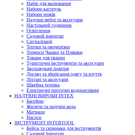
Набір для малювання
Набори каструль
Набори ножів
Надувні меблі та аксесуари
Настільний годинник
Освітлення
Садовий інвентар
Сигналізації
Тертки та овочерізки
Термоси Чашки та Пляшки
Товари для тварин
Туристичні інструменти та аксесуари
Зволожувачі повітря
Догляд та зберігання одягу та взуття
Ліхтарі та аксесуари
Швейна техніка
Електричні проточні водонагрівачі
НАДУВНІ ВИРОБИ INTEX
Басейни
Жилети та надувні кола
Матраци
Насоси
ІНСТРУМЕНТ INTERTOOL
Кейси та скриньки для інструментів
Садовий Інвентар