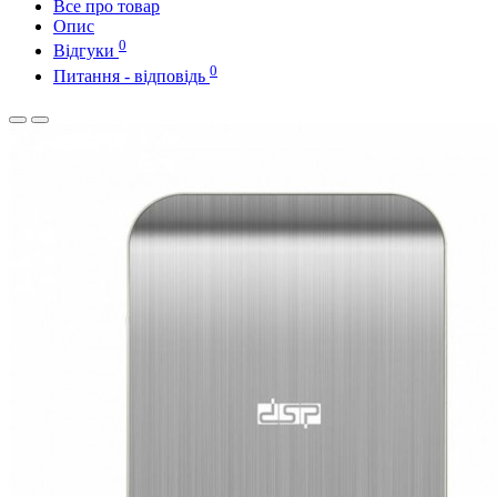
Все про товар
Опис
0
Відгуки
0
Питання - відповідь