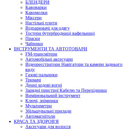
БЛЕНДЕРИ
Кавоварки
Кавомолки
Міксери
Настільні плити
Відпарювачі для одягу
Тостери бутербродниці вафельниці
Праски
Чайники
ІНСТРУМЕНТИ ТА АВТОТОВАРИ
FM-трансмітери
Автомобільні аксесуари
Відеореєстратори Навігатори та камери заднього
виду
Газові пальники
Тримачі
Денні ходові вогні
Зарядні пристрої Кабелю та Перехідники
Вимірювальний інструмент
Ключі, знімники
Мультиметри
Збільшувальні прилади
Автомагнітоли
КРАСА ТА ЗДОРОВ'Я
Аксесуари для волосся