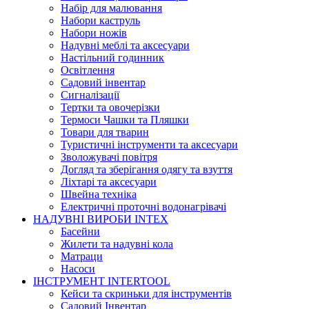
Набір для малювання
Набори каструль
Набори ножів
Надувні меблі та аксесуари
Настільний годинник
Освітлення
Садовий інвентар
Сигналізації
Тертки та овочерізки
Термоси Чашки та Пляшки
Товари для тварин
Туристичні інструменти та аксесуари
Зволожувачі повітря
Догляд та зберігання одягу та взуття
Ліхтарі та аксесуари
Швейна техніка
Електричні проточні водонагрівачі
НАДУВНІ ВИРОБИ INTEX
Басейни
Жилети та надувні кола
Матраци
Насоси
ІНСТРУМЕНТ INTERTOOL
Кейси та скриньки для інструментів
Садовий Інвентар