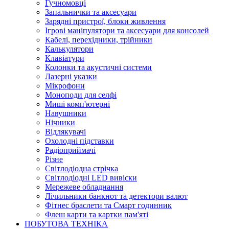
Гучномовці
Запальнички та аксесуари
Зарядні пристрої, блоки живлення
Ігрові маніпулятори та аксесуари для консолей
Кабелі, перехідники, трійники
Калькулятори
Клавіатури
Колонки та акустичні системи
Лазерні указки
Мікрофони
Моноподи для селфі
Миші комп'ютерні
Навушники
Нічники
Відлякувачі
Охолодні підставки
Радіоприймачі
Різне
Світлодіодна стрічка
Світлодіодні LED вивіски
Мережеве обладнання
Лічильники банкнот та детектори валют
Фітнес браслети та Смарт годинник
Флеш карти та картки пам'яті
ПОБУТОВА ТЕХНІКА