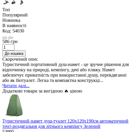
Топ
Популярний
Новинка
В наявності
Код:
54030
586 грн
До кошика
Скорочений опис
Туристичний портативний душ-намет - це зручне рішення для
відпочинку на природі, кемпінгу, дачі або пляжу. Намет
забезпечує приватність при використанні душу, перевдяганні
або як біотуалет. Легка та компактна конструкці...
Читати далі...
Додаткові товари за вигідною 🔥 ціною
Туристичний намет душ-туалет 120х120х190см автоматичний
тент-роздягальня для літнього кемпінгу Зелений
53995