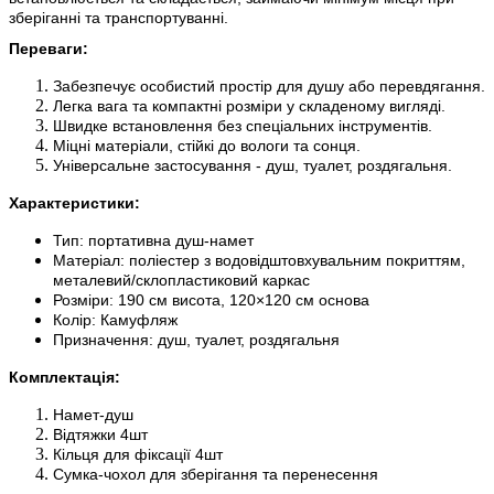
зберіганні та транспортуванні.
Переваги:
Забезпечує особистий простір для душу або перевдягання.
Легка вага та компактні розміри у складеному вигляді.
Швидке встановлення без спеціальних інструментів.
Міцні матеріали, стійкі до вологи та сонця.
Універсальне застосування - душ, туалет, роздягальня.
Характеристики:
Тип: портативна душ-намет
Матеріал: поліестер з водовідштовхувальним покриттям,
металевий/склопластиковий каркас
Розміри: 190 см висота, 120×120 см основа
Колір: Камуфляж
Призначення: душ, туалет, роздягальня
Комплектація:
Намет-душ
Відтяжки 4шт
Кільця для фіксації 4шт
Сумка-чохол для зберігання та перенесення