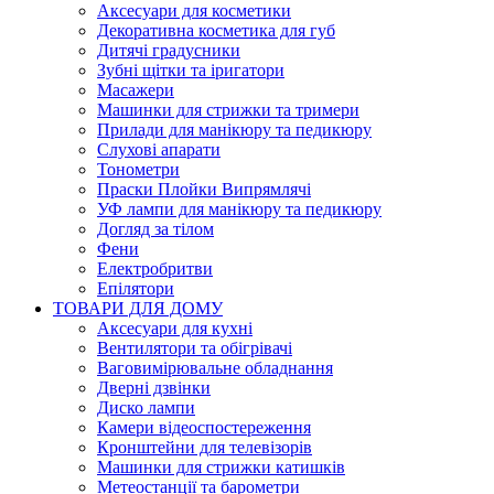
Аксесуари для косметики
Декоративна косметика для губ
Дитячі градусники
Зубні щітки та іригатори
Масажери
Машинки для стрижки та тримери
Прилади для манікюру та педикюру
Слухові апарати
Тонометри
Праски Плойки Випрямлячі
УФ лампи для манікюру та педикюру
Догляд за тілом
Фени
Електробритви
Епілятори
ТОВАРИ ДЛЯ ДОМУ
Аксесуари для кухні
Вентилятори та обігрівачі
Ваговимірювальне обладнання
Дверні дзвінки
Диско лампи
Камери відеоспостереження
Кронштейни для телевізорів
Машинки для стрижки катишків
Метеостанції та барометри