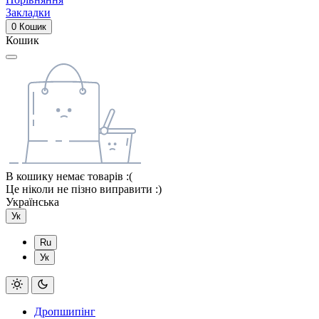
Закладки
0
Кошик
Кошик
В кошику немає товарів :(
Це ніколи не пізно виправити :)
Українська
Ук
Ru
Ук
Дропшипінг