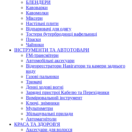
БЛЕНДЕРИ
Кавоварки
Кавомолки
Міксери
Настільні плити
Відпарювачі для одягу
Тостери бутербродниці вафельниці
Праски
Чайники
ІНСТРУМЕНТИ ТА АВТОТОВАРИ
FM-трансмітери
Автомобільні аксесуари
Відеореєстратори Навігатори та камери заднього
виду
Газові пальники
Тримачі
Денні ходові вогні
Зарядні пристрої Кабелю та Перехідники
Вимірювальний інструмент
Ключі, знімники
Мультиметри
Збільшувальні прилади
Автомагнітоли
КРАСА ТА ЗДОРОВ'Я
Аксесуари для волосся