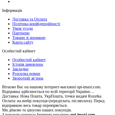
067-998-95-46
Інформація
Доставка та Оплата
Політика конфіденційності
Умов угоди
Партнери
Товари зі знижкою
Карта сайту
Особистий кабінет
Особистий кабінет
Історія замовлень
Закладки
Розсилка новин
Зворотній зв’язок
Вітаємо Вас на нашому інтернет-магазині opt-imaxi.com.
Відправка здійснюється по всій території України…
Доставка: Нова Пошта, УкрПошта, точки видачі Rozetka
Оплата: на вибір покупця (передплата, післяплата). Перед
відправкою весь товар перевіряється.
Ми дбаємо та цінуємо наших покупців.
З повагою команда Інтернет-магазину
opt-imaxi.com