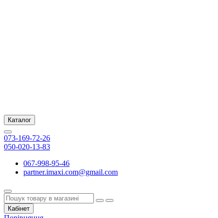
Каталог
073-169-72-26
050-020-13-83
067-998-95-46
partner.imaxi.com@gmail.com
Кабінет
Порівняння