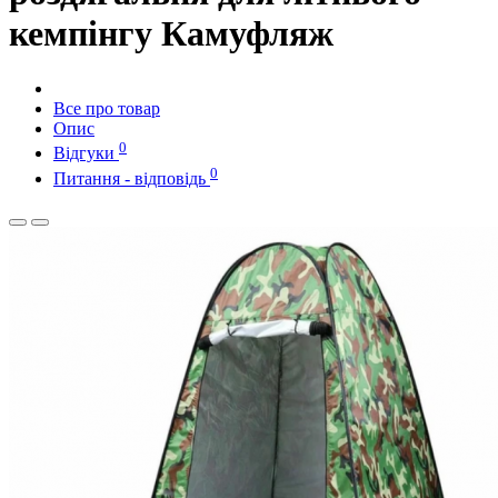
кемпінгу Камуфляж
Все про товар
Опис
0
Відгуки
0
Питання - відповідь