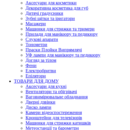
Аксесуари для косметики
Декоративна косметика для губ
Дитячі градусники
Зубні щітки та іригатори
Масажери
Машинки для стрижки та тримери
Прилади для манікюру та педикюру
Слухові апарати
Тонометри
Праски Плойки Випрямлячі
УФ лампи для манікюру та педикюру
Догляд за тілом
Фени
Електробритви
Епілятори
ТОВАРИ ДЛЯ ДОМУ
Аксесуари для кухні
Вентилятори та обігрівачі
Ваговимірювальне обладнання
Дверні дзвінки
Диско лампи
Камери відеоспостереження
Кронштейни для телевізорів
Машинки для стрижки катишків
Метеостанції та барометри