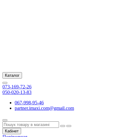
Каталог
073-169-72-26
050-020-13-83
067-998-95-46
partner.imaxi.com@gmail.com
Кабінет
Порівняння