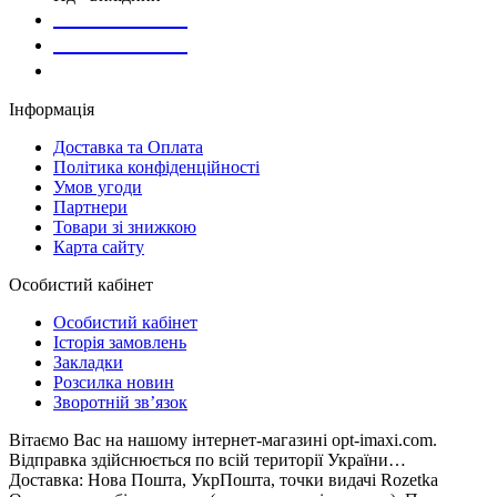
073-169-72-26
050-020-13-83
067-998-95-46
Інформація
Доставка та Оплата
Політика конфіденційності
Умов угоди
Партнери
Товари зі знижкою
Карта сайту
Особистий кабінет
Особистий кабінет
Історія замовлень
Закладки
Розсилка новин
Зворотній зв’язок
Вітаємо Вас на нашому інтернет-магазині opt-imaxi.com.
Відправка здійснюється по всій території України…
Доставка: Нова Пошта, УкрПошта, точки видачі Rozetka