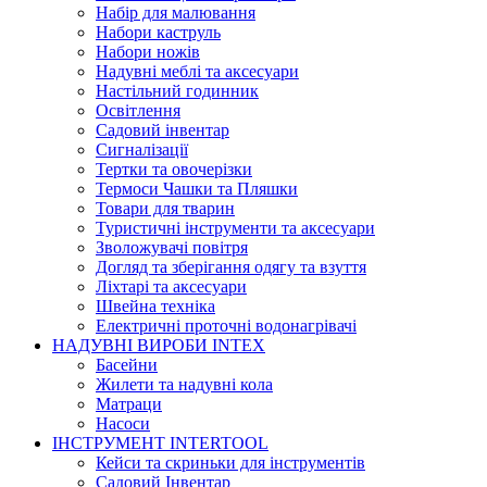
Набір для малювання
Набори каструль
Набори ножів
Надувні меблі та аксесуари
Настільний годинник
Освітлення
Садовий інвентар
Сигналізації
Тертки та овочерізки
Термоси Чашки та Пляшки
Товари для тварин
Туристичні інструменти та аксесуари
Зволожувачі повітря
Догляд та зберігання одягу та взуття
Ліхтарі та аксесуари
Швейна техніка
Електричні проточні водонагрівачі
НАДУВНІ ВИРОБИ INTEX
Басейни
Жилети та надувні кола
Матраци
Насоси
ІНСТРУМЕНТ INTERTOOL
Кейси та скриньки для інструментів
Садовий Інвентар