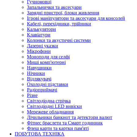
Гучномовці
Запальнички та аксесуари
Зарядні пристрої, блоки живлення
Ігрові маніпулятори та аксесуари для консолей
Кабелі, перехідники, трійники
Калькулятори
Клавіатури
Колонки та акустичні системи
Лазерні указки
Мікрофони
Моноподи для селфі
Миші комп'ютерні
Навушники
Нічники
Відлякувачі
Охолодні підставки
Радіоприймачі
Різне
Світлодіодна стрічка
Світлодіодні LED вивіски
Мережеве обладнання
Лічильники банкнот та детектори валют
Фітнес браслети та Смарт годинник
Флеш карти та картки пам'яті
ПОБУТОВА ТЕХНІКА