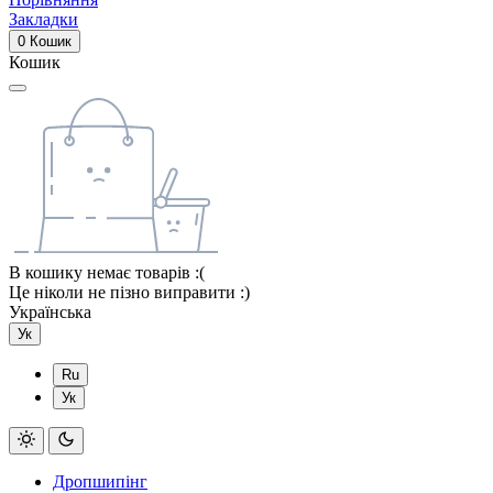
Закладки
0
Кошик
Кошик
В кошику немає товарів :(
Це ніколи не пізно виправити :)
Українська
Ук
Ru
Ук
Дропшипінг