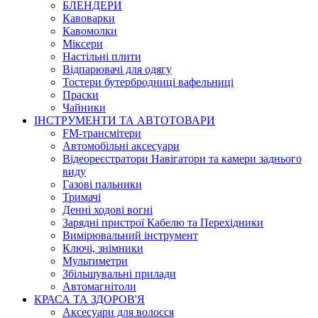
БЛЕНДЕРИ
Кавоварки
Кавомолки
Міксери
Настільні плити
Відпарювачі для одягу
Тостери бутербродниці вафельниці
Праски
Чайники
ІНСТРУМЕНТИ ТА АВТОТОВАРИ
FM-трансмітери
Автомобільні аксесуари
Відеореєстратори Навігатори та камери заднього
виду
Газові пальники
Тримачі
Денні ходові вогні
Зарядні пристрої Кабелю та Перехідники
Вимірювальний інструмент
Ключі, знімники
Мультиметри
Збільшувальні прилади
Автомагнітоли
КРАСА ТА ЗДОРОВ'Я
Аксесуари для волосся