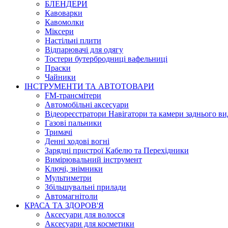
БЛЕНДЕРИ
Кавоварки
Кавомолки
Міксери
Настільні плити
Відпарювачі для одягу
Тостери бутербродниці вафельниці
Праски
Чайники
ІНСТРУМЕНТИ ТА АВТОТОВАРИ
FM-трансмітери
Автомобільні аксесуари
Відеореєстратори Навігатори та камери заднього ви
Газові пальники
Тримачі
Денні ходові вогні
Зарядні пристрої Кабелю та Перехідники
Вимірювальний інструмент
Ключі, знімники
Мультиметри
Збільшувальні прилади
Автомагнітоли
КРАСА ТА ЗДОРОВ'Я
Аксесуари для волосся
Аксесуари для косметики