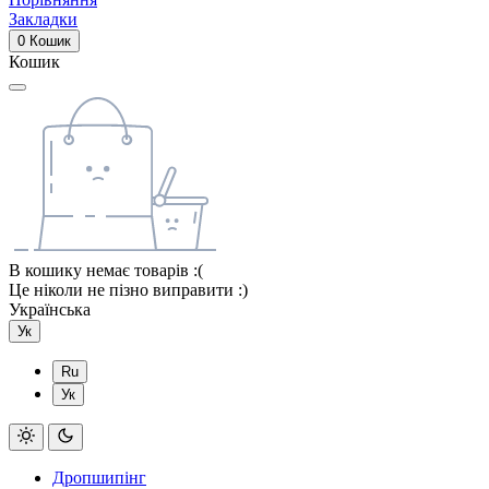
Закладки
0
Кошик
Кошик
В кошику немає товарів :(
Це ніколи не пізно виправити :)
Українська
Ук
Ru
Ук
Дропшипінг