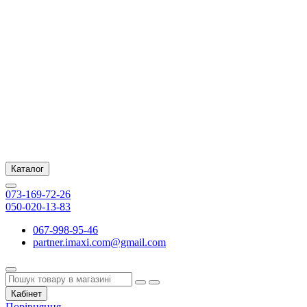
Каталог
073-169-72-26
050-020-13-83
067-998-95-46
partner.imaxi.com@gmail.com
Кабінет
Порівняння