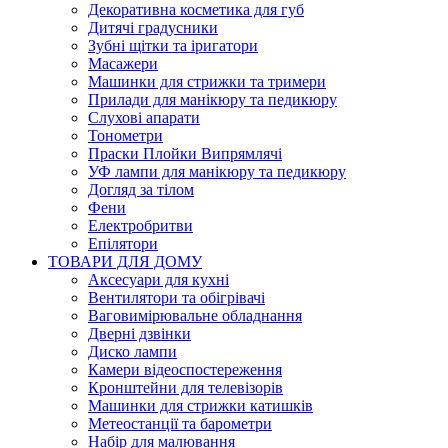
Декоративна косметика для губ
Дитячі градусники
Зубні щітки та іригатори
Масажери
Машинки для стрижки та тримери
Прилади для манікюру та педикюру
Слухові апарати
Тонометри
Праски Плойки Випрямлячі
УФ лампи для манікюру та педикюру
Догляд за тілом
Фени
Електробритви
Епілятори
ТОВАРИ ДЛЯ ДОМУ
Аксесуари для кухні
Вентилятори та обігрівачі
Ваговимірювальне обладнання
Дверні дзвінки
Диско лампи
Камери відеоспостереження
Кронштейни для телевізорів
Машинки для стрижки катишків
Метеостанції та барометри
Набір для малювання