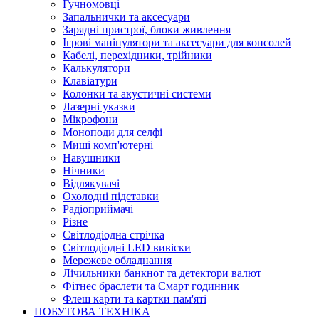
Гучномовці
Запальнички та аксесуари
Зарядні пристрої, блоки живлення
Ігрові маніпулятори та аксесуари для консолей
Кабелі, перехідники, трійники
Калькулятори
Клавіатури
Колонки та акустичні системи
Лазерні указки
Мікрофони
Моноподи для селфі
Миші комп'ютерні
Навушники
Нічники
Відлякувачі
Охолодні підставки
Радіоприймачі
Різне
Світлодіодна стрічка
Світлодіодні LED вивіски
Мережеве обладнання
Лічильники банкнот та детектори валют
Фітнес браслети та Смарт годинник
Флеш карти та картки пам'яті
ПОБУТОВА ТЕХНІКА