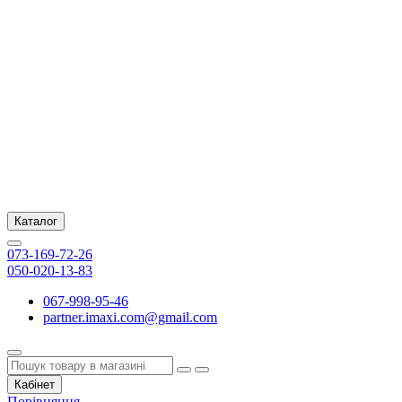
Каталог
073-169-72-26
050-020-13-83
067-998-95-46
partner.imaxi.com@gmail.com
Кабінет
Порівняння