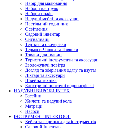
Набір для малювання
Набори каструль
Набори ножів
Надувні меблі та аксесуари
Настільний годинник
Освітлення
Садовий інвентар
Сигналізації
Тертки та овочерізки
Термоси Чашки та Пляшки
Товари для тварин
Туристичні інструменти та аксесуари
Зволожувачі повітря
Догляд та зберігання одягу та взуття
Ліхтарі та аксесуари
Швейна техніка
Електричні проточні водонагрівачі
НАДУВНІ ВИРОБИ INTEX
Басейни
Жилети та надувні кола
Матраци
Насоси
ІНСТРУМЕНТ INTERTOOL
Кейси та скриньки для інструментів
Садовий Інвентар