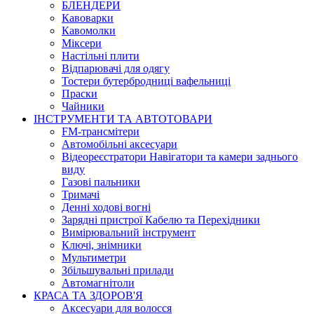
БЛЕНДЕРИ
Кавоварки
Кавомолки
Міксери
Настільні плити
Відпарювачі для одягу
Тостери бутербродниці вафельниці
Праски
Чайники
ІНСТРУМЕНТИ ТА АВТОТОВАРИ
FM-трансмітери
Автомобільні аксесуари
Відеореєстратори Навігатори та камери заднього
виду
Газові пальники
Тримачі
Денні ходові вогні
Зарядні пристрої Кабелю та Перехідники
Вимірювальний інструмент
Ключі, знімники
Мультиметри
Збільшувальні прилади
Автомагнітоли
КРАСА ТА ЗДОРОВ'Я
Аксесуари для волосся