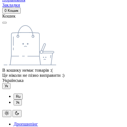
Закладки
0
Кошик
Кошик
В кошику немає товарів :(
Це ніколи не пізно виправити :)
Українська
Ук
Ru
Ук
Дропшипінг