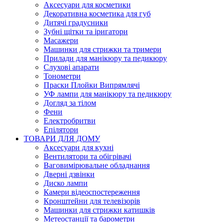
Аксесуари для косметики
Декоративна косметика для губ
Дитячі градусники
Зубні щітки та іригатори
Масажери
Машинки для стрижки та тримери
Прилади для манікюру та педикюру
Слухові апарати
Тонометри
Праски Плойки Випрямлячі
УФ лампи для манікюру та педикюру
Догляд за тілом
Фени
Електробритви
Епілятори
ТОВАРИ ДЛЯ ДОМУ
Аксесуари для кухні
Вентилятори та обігрівачі
Ваговимірювальне обладнання
Дверні дзвінки
Диско лампи
Камери відеоспостереження
Кронштейни для телевізорів
Машинки для стрижки катишків
Метеостанції та барометри