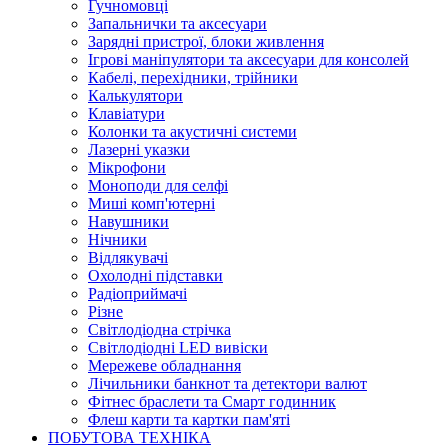
Гучномовці
Запальнички та аксесуари
Зарядні пристрої, блоки живлення
Ігрові маніпулятори та аксесуари для консолей
Кабелі, перехідники, трійники
Калькулятори
Клавіатури
Колонки та акустичні системи
Лазерні указки
Мікрофони
Моноподи для селфі
Миші комп'ютерні
Навушники
Нічники
Відлякувачі
Охолодні підставки
Радіоприймачі
Різне
Світлодіодна стрічка
Світлодіодні LED вивіски
Мережеве обладнання
Лічильники банкнот та детектори валют
Фітнес браслети та Смарт годинник
Флеш карти та картки пам'яті
ПОБУТОВА ТЕХНІКА