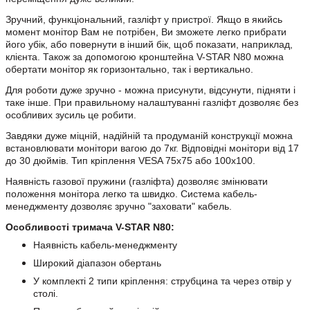
Зручний, функціональний, газліфт у пристрої. Якщо в якийсь
момент монітор Вам не потрібен, Ви зможете легко прибрати
його убік, або повернути в інший бік, щоб показати, наприклад,
клієнта. Також за допомогою кронштейна V-STAR N80 можна
обертати монітор як горизонтально, так і вертикально.
Для роботи дуже зручно - можна присунути, відсунути, підняти і
таке інше. При правильному налаштуванні газліфт дозволяє без
особливих зусиль це робити.
Завдяки дуже міцній, надійній та продуманій конструкції можна
встановлювати монітори вагою до 7кг. Відповідні монітори від 17
до 30 дюймів. Тип кріплення VESA 75x75 або 100х100.
Наявність газової пружини (газліфта) дозволяє змінювати
положення монітора легко та швидко. Система кабель-
менеджменту дозволяє зручно "заховати" кабель.
Особливості тримача V-STAR N80:
Наявність кабель-менеджменту
Широкий діапазон обертань
У комплекті 2 типи кріплення: струбцина та через отвір у
столі.