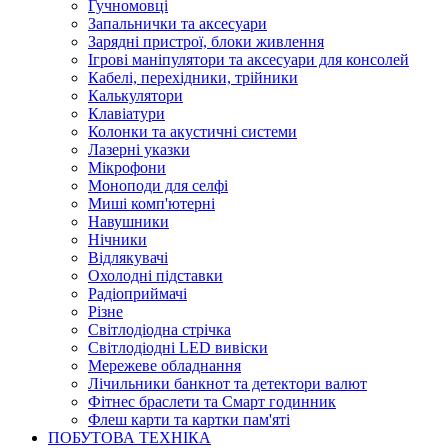
Гучномовці
Запальнички та аксесуари
Зарядні пристрої, блоки живлення
Ігрові маніпулятори та аксесуари для консолей
Кабелі, перехідники, трійники
Калькулятори
Клавіатури
Колонки та акустичні системи
Лазерні указки
Мікрофони
Моноподи для селфі
Миші комп'ютерні
Навушники
Нічники
Відлякувачі
Охолодні підставки
Радіоприймачі
Різне
Світлодіодна стрічка
Світлодіодні LED вивіски
Мережеве обладнання
Лічильники банкнот та детектори валют
Фітнес браслети та Смарт годинник
Флеш карти та картки пам'яті
ПОБУТОВА ТЕХНІКА