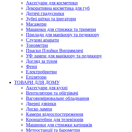
Аксесуари для косметики
Декоративна косметика для губ
Дитячі градусники
Зубні щітки та іригатори
Масажери
Машинки для стрижки та тримери
Прилади для манікюру та педикюру
Слухові апарати
Тонометри
Праски Плойки Випрямлячі
УФ лампи для манікюру та педикюру
Догляд за тілом
Фени
Електробритви
Епілятори
ТОВАРИ ДЛЯ ДОМУ
Аксесуари для кухні
Вентилятори та обігрівачі
Ваговимірювальне обладнання
Дверні дзвінки
Диско лампи
Камери відеоспостереження
Кронштейни для телевізорів
Машинки для стрижки катишків
Метеостанції та барометри