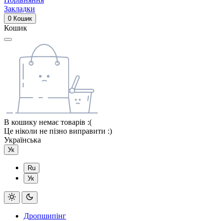
Закладки
0
Кошик
Кошик
В кошику немає товарів :(
Це ніколи не пізно виправити :)
Українська
Ук
Ru
Ук
Дропшипінг