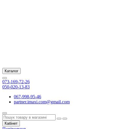
Каталог
073-169-72-26
050-020-13-83
067-998-95-46
partner.imaxi.com@gmail.com
Кабінет
Порівняння