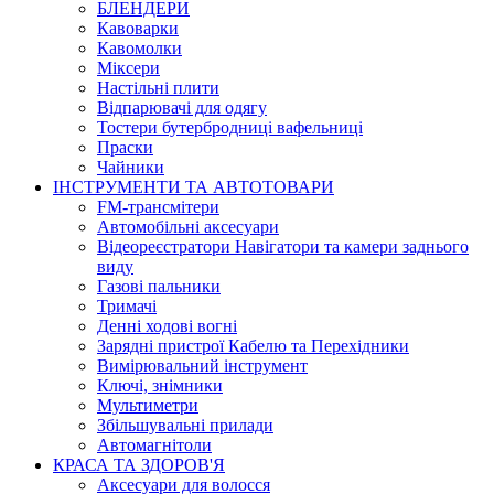
БЛЕНДЕРИ
Кавоварки
Кавомолки
Міксери
Настільні плити
Відпарювачі для одягу
Тостери бутербродниці вафельниці
Праски
Чайники
ІНСТРУМЕНТИ ТА АВТОТОВАРИ
FM-трансмітери
Автомобільні аксесуари
Відеореєстратори Навігатори та камери заднього
виду
Газові пальники
Тримачі
Денні ходові вогні
Зарядні пристрої Кабелю та Перехідники
Вимірювальний інструмент
Ключі, знімники
Мультиметри
Збільшувальні прилади
Автомагнітоли
КРАСА ТА ЗДОРОВ'Я
Аксесуари для волосся