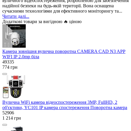
вуличного відеоспостереження, розробленою для забезпечення
надійної безпеки на будь-якій території. Вона оснащена
сучасними технологіями для ефективного моніторингу та...
Читати далі...
Додаткові товари за вигідною 🔥 ціною
Камера зовнішня вулична поворотна CAMERA CAD N3 APP
WIFI IP 2.0mp біла
49335
774 грн
Вулична WiFi камера відеоспостереження 3MP, FullHD, 2
об'єктиви, YC101 IP камера спостереження Поворотна камера
52906
1 214 грн