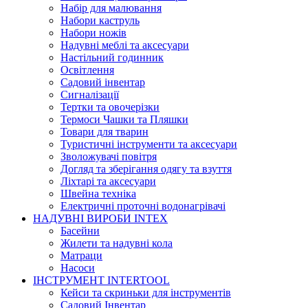
Набір для малювання
Набори каструль
Набори ножів
Надувні меблі та аксесуари
Настільний годинник
Освітлення
Садовий інвентар
Сигналізації
Тертки та овочерізки
Термоси Чашки та Пляшки
Товари для тварин
Туристичні інструменти та аксесуари
Зволожувачі повітря
Догляд та зберігання одягу та взуття
Ліхтарі та аксесуари
Швейна техніка
Електричні проточні водонагрівачі
НАДУВНІ ВИРОБИ INTEX
Басейни
Жилети та надувні кола
Матраци
Насоси
ІНСТРУМЕНТ INTERTOOL
Кейси та скриньки для інструментів
Садовий Інвентар