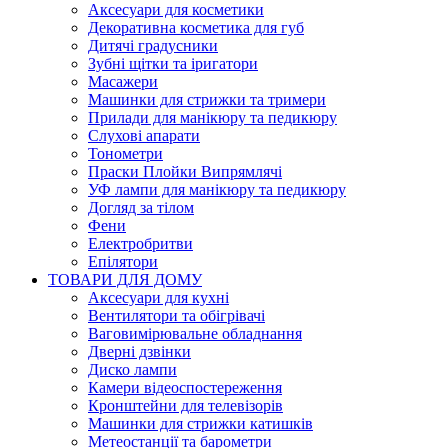
Аксесуари для косметики
Декоративна косметика для губ
Дитячі градусники
Зубні щітки та іригатори
Масажери
Машинки для стрижки та тримери
Прилади для манікюру та педикюру
Слухові апарати
Тонометри
Праски Плойки Випрямлячі
УФ лампи для манікюру та педикюру
Догляд за тілом
Фени
Електробритви
Епілятори
ТОВАРИ ДЛЯ ДОМУ
Аксесуари для кухні
Вентилятори та обігрівачі
Ваговимірювальне обладнання
Дверні дзвінки
Диско лампи
Камери відеоспостереження
Кронштейни для телевізорів
Машинки для стрижки катишків
Метеостанції та барометри