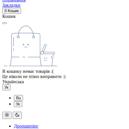
Закладки
0
Кошик
Кошик
В кошику немає товарів :(
Це ніколи не пізно виправити :)
Українська
Ук
Ru
Ук
Дропшипінг