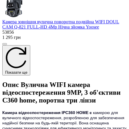
Камера зовнішня вулична поворотна подвійна WIFI DOUL
CAM Q-821 FULL-HD 4Mp Нічна зйомка Yoosee
53856
1 295 грн
Показати ще
Опис Вулична WIFI камера
відеоспостереження 9MP, 3 об'єктиви
C360 home, поротна три лінзи
Камера відеоспостереження IPC360 HOME є
камерою для
вуличного відеоспостереження, розробленою для забезпечення
надійної безпеки на будь-якій території. Вона оснащена
сучасними технологіями для ефективного моніторингу та захисту