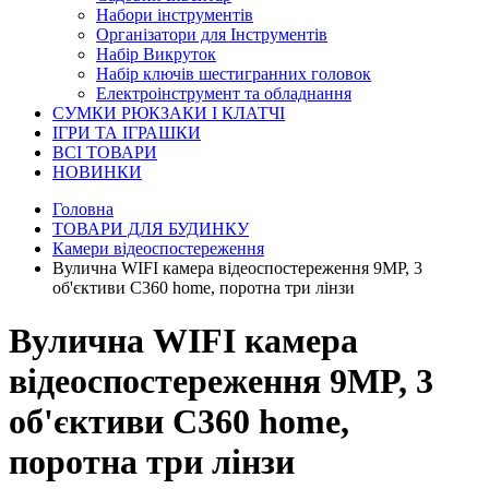
Набори інструментів
Організатори для Інструментів
Набір Викруток
Набір ключів шестигранних головок
Електроінструмент та обладнання
СУМКИ РЮКЗАКИ І КЛАТЧІ
ІГРИ ТА ІГРАШКИ
ВСІ ТОВАРИ
НОВИНКИ
Головна
ТОВАРИ ДЛЯ БУДИНКУ
Камери відеоспостереження
Вулична WIFI камера відеоспостереження 9MP, 3
об'єктиви C360 home, поротна три лінзи
Вулична WIFI камера
відеоспостереження 9MP, 3
об'єктиви C360 home,
поротна три лінзи