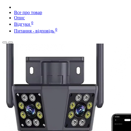
Все про товар
Опис
0
Відгуки
0
Питання - відповідь