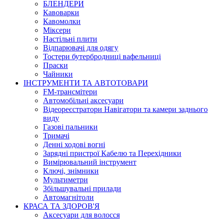
БЛЕНДЕРИ
Кавоварки
Кавомолки
Міксери
Настільні плити
Відпарювачі для одягу
Тостери бутербродниці вафельниці
Праски
Чайники
ІНСТРУМЕНТИ ТА АВТОТОВАРИ
FM-трансмітери
Автомобільні аксесуари
Відеореєстратори Навігатори та камери заднього
виду
Газові пальники
Тримачі
Денні ходові вогні
Зарядні пристрої Кабелю та Перехідники
Вимірювальний інструмент
Ключі, знімники
Мультиметри
Збільшувальні прилади
Автомагнітоли
КРАСА ТА ЗДОРОВ'Я
Аксесуари для волосся