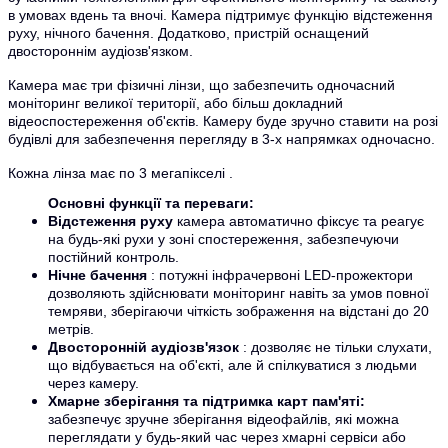
в умовах вдень та вночі. Камера підтримує функцію відстеження
руху, нічного бачення. Додатково, пристрій оснащений
двостороннім аудіозв'язком.
Камера має три фізичні лінзи, що забезпечить одночасний
моніторинг великої території, або більш докладний
відеоспостереження об'єктів. Камеру буде зручно ставити на розі
будівлі для забезпечення перегляду в 3-х напрямках одночасно.
Кожна лінза має по 3 мегапікселі
.
Основні функції та переваги:
Відстеження руху
камера автоматично фіксує та реагує
на будь-які рухи у зоні спостереження, забезпечуючи
постійний контроль.
Нічне бачення
: потужні інфрачервоні LED-прожектори
дозволяють здійснювати моніторинг навіть за умов повної
темряви, зберігаючи чіткість зображення на відстані до 20
метрів.
Двосторонній аудіозв'язок
: дозволяє не тільки слухати,
що відбувається на об'єкті, але й спілкуватися з людьми
через камеру.
Хмарне зберігання та підтримка карт пам'яті:
забезпечує зручне зберігання відеофайлів, які можна
переглядати у будь-який час через хмарні сервіси або