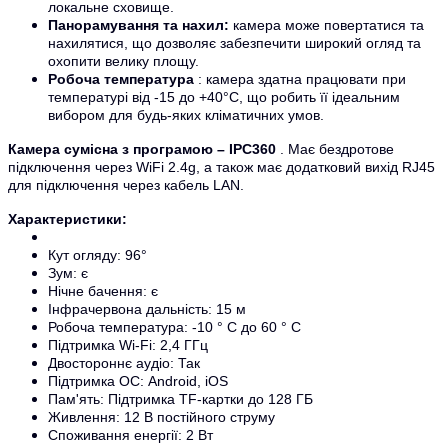
локальне сховище.
Панорамування та нахил:
камера може повертатися та
нахилятися, що дозволяє забезпечити широкий огляд та
охопити велику площу.
Робоча температура
: камера здатна працювати при
температурі від -15 до +40°C, що робить її ідеальним
вибором для будь-яких кліматичних умов.
Камера сумісна з програмою – IPC360
. Має бездротове
підключення через WiFi 2.4g, а також має додатковий вихід RJ45
для підключення через кабель LAN.
Характеристики:
Кут огляду: 96°
Зум: є
Нічне бачення: є
Інфрачервона дальність: 15 м
Робоча температура: -10 ° С до 60 ° С
Підтримка Wi-Fi: 2,4 ГГц
Двостороннє аудіо: Так
Підтримка ОС: Android, iOS
Пам'ять: Підтримка TF-картки до 128 ГБ
Живлення: 12 В постійного струму
Споживання енергії: 2 Вт