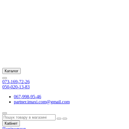
Каталог
073-169-72-26
050-020-13-83
067-998-95-46
partner.imaxi.com@gmail.com
Кабінет
Порівняння