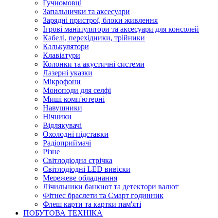
Гучномовці
Запальнички та аксесуари
Зарядні пристрої, блоки живлення
Ігрові маніпулятори та аксесуари для консолей
Кабелі, перехідники, трійники
Калькулятори
Клавіатури
Колонки та акустичні системи
Лазерні указки
Мікрофони
Моноподи для селфі
Миші комп'ютерні
Навушники
Нічники
Відлякувачі
Охолодні підставки
Радіоприймачі
Різне
Світлодіодна стрічка
Світлодіодні LED вивіски
Мережеве обладнання
Лічильники банкнот та детектори валют
Фітнес браслети та Смарт годинник
Флеш карти та картки пам'яті
ПОБУТОВА ТЕХНІКА