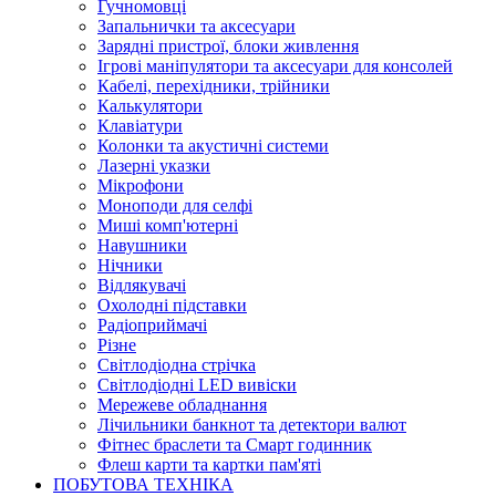
Гучномовці
Запальнички та аксесуари
Зарядні пристрої, блоки живлення
Ігрові маніпулятори та аксесуари для консолей
Кабелі, перехідники, трійники
Калькулятори
Клавіатури
Колонки та акустичні системи
Лазерні указки
Мікрофони
Моноподи для селфі
Миші комп'ютерні
Навушники
Нічники
Відлякувачі
Охолодні підставки
Радіоприймачі
Різне
Світлодіодна стрічка
Світлодіодні LED вивіски
Мережеве обладнання
Лічильники банкнот та детектори валют
Фітнес браслети та Смарт годинник
Флеш карти та картки пам'яті
ПОБУТОВА ТЕХНІКА