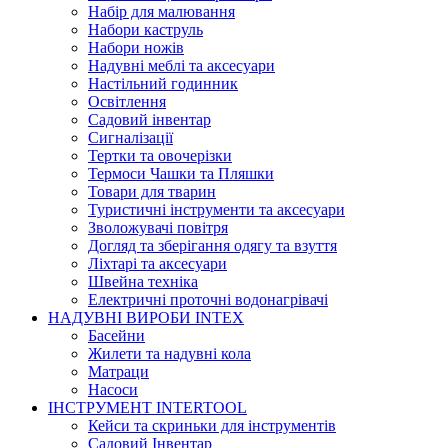
Набір для малювання
Набори каструль
Набори ножів
Надувні меблі та аксесуари
Настільний годинник
Освітлення
Садовий інвентар
Сигналізації
Тертки та овочерізки
Термоси Чашки та Пляшки
Товари для тварин
Туристичні інструменти та аксесуари
Зволожувачі повітря
Догляд та зберігання одягу та взуття
Ліхтарі та аксесуари
Швейна техніка
Електричні проточні водонагрівачі
НАДУВНІ ВИРОБИ INTEX
Басейни
Жилети та надувні кола
Матраци
Насоси
ІНСТРУМЕНТ INTERTOOL
Кейси та скриньки для інструментів
Садовий Інвентар