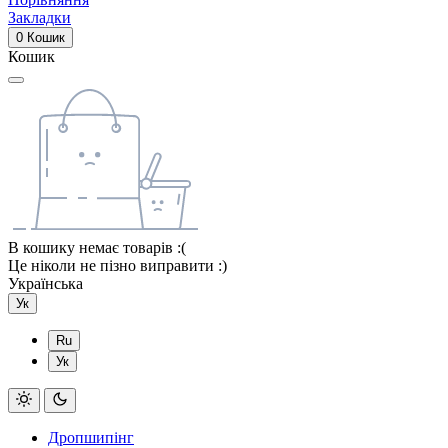
Закладки
0
Кошик
Кошик
В кошику немає товарів :(
Це ніколи не пізно виправити :)
Українська
Ук
Ru
Ук
Дропшипінг