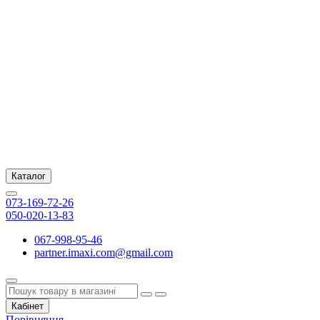
Каталог
073-169-72-26
050-020-13-83
067-998-95-46
partner.imaxi.com@gmail.com
Кабінет
Порівняння