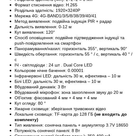
Формат стиснення відео: H.265
Роздільна здатність: 1920×3240P
Мережа 4G: 4G-BAND1/3/5/8/38/39/40/41
Метод виявлення: подвійна індукція PIR + радар
Дальність виявлення: 0-12 м
Кут виявлення: 120°
Спосіб оповіщення: подвійне підтвердження індукції та
push-повідомлення на смартфон
Панорамування/нахил: горизонталь 355°, вертикаль 90°
Швидкість обертання: горизонталь 55 ° / с, вертикаль 40 ° /
с
ІЧ
-
світлодіоди
: 24
шт
. Dual Core LED
Кольорове нічне бачення: 0.00001
Інфрачервоні LED: дальність 30 м, ефективна – 10 м
Білі LED: дальність 30 м, ефективна – 10 м
Вбудований динамік: 3 Вт
Вбудований мікрофон: зона захоплення звуку до 20 м
Об'єктив: фіксований 4 мм + 4 мм + 4 мм
Кут огляду: 80 °
Хмарне сховище: зберігання тривожних відео
Локальне сховище: TF-карта до 128 ГБ
(не входить до
комплекту)
Тип живлення: сонячна панель + акумулятор 3.7V 18650
Потужність сонячної панелі: 8 Вт