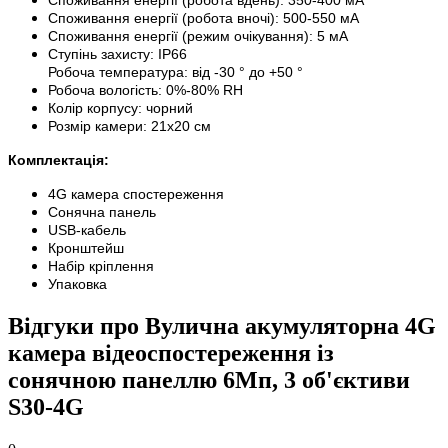
Споживання енергії (робота вдень): 350-400 мА
Споживання енергії (робота вночі): 500-550 мА
Споживання енергії (режим очікування): 5 мА
Ступінь захисту: IP66
Робоча температура: від -30 ° до +50 °
Робоча вологість: 0%-80% RH
Колір корпусу: чорний
Розмір камери: 21х20 см
Комплектація:
4G камера спостереження
Сонячна панель
USB-кабель
Кронштейш
Набір кріплення
Упаковка
Відгуки про Вулична акумуляторна 4G
камера відеоспостереження із
сонячною панеллю 6Мп, 3 об'єктиви
S30-4G