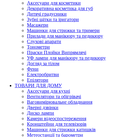
Аксесуари для косметики
Декоративна косметика для губ
Дитячі градусники
Зубні щітки та іригатори
Масажери
Машинки для стрижки та тримери
Прилади для манікюру та педикюру
Слухові апарати
Тонометри
Праски Плойки Випрямлячі
УФ лампи для манікюру та педикюру
Догляд за тілом
Фени
Електробритви
Епілятори
ТОВАРИ ДЛЯ ДОМУ
Аксесуари для кухні
Вентилятори та обігрівачі
Ваговимірювальне обладнання
Дверні дзвінки
Диско лампи
Камери відеоспостереження
Кронштейни для телевізорів
Машинки для стрижки катишків
Метеостанції та барометри