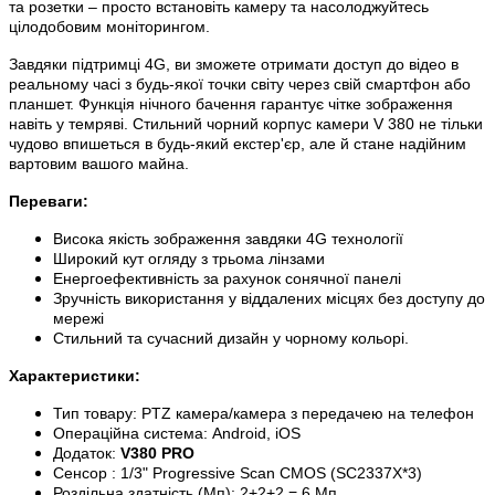
та розетки – просто встановіть камеру та насолоджуйтесь
цілодобовим моніторингом.
Завдяки підтримці 4G, ви зможете отримати доступ до відео в
реальному часі з будь-якої точки світу через свій смартфон або
планшет. Функція нічного бачення гарантує чітке зображення
навіть у темряві. Стильний чорний корпус камери V 380 не тільки
чудово впишеться в будь-який екстер'єр, але й стане надійним
вартовим вашого майна.
Переваги:
Висока якість зображення завдяки 4G технології
Широкий кут огляду з трьома лінзами
Енергоефективність за рахунок сонячної панелі
Зручність використання у віддалених місцях без доступу до
мережі
Стильний та сучасний дизайн у чорному кольорі.
Характеристики:
Тип товару: PTZ камера/камера з передачею на телефон
Операційна система: Android, iOS
Додаток:
V380 PRO
Сенсор
: 1/3" Progressive Scan CMOS (SC2337X*3)
Роздільна здатність (Мп): 2+2+2 = 6 Мп