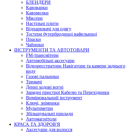
БЛЕНДЕРИ
Кавоварки
Кавомолки
Міксери
Настільні плити
Відпарювачі для одягу
Тостери бутербродниці вафельниці
Праски
Чайники
ІНСТРУМЕНТИ ТА АВТОТОВАРИ
FM-трансмітери
Автомобільні аксесуари
Відеореєстратори Навігатори та камери заднього
виду
Газові пальники
Тримачі
Денні ходові вогні
Зарядні пристрої Кабелю та Перехідники
Вимірювальний інструмент
Ключі, знімники
Мультиметри
Збільшувальні прилади
Автомагнітоли
КРАСА ТА ЗДОРОВ'Я
Аксесуари для волосся