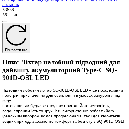
ліхтарик
53636
361 грн
Показати ще
Опис Ліхтар налобний підводний для
дайвінгу акумуляторний Type-C SQ-
901D-OSL LED
Підводний лобовий ліхтар SQ-901D-OSL LED – це професійний
пристрій, призначений для освітлення в умовах занурення під
воду.
полювання чи будь-яких водних пригод. Його яскравість,
водонепроникність та зручність використання роблять його
ідеальним вибором як для професіоналів, так і для любителів
водних пригод. Забезпечте комфорт та безпеку з SQ-901D-OSL!