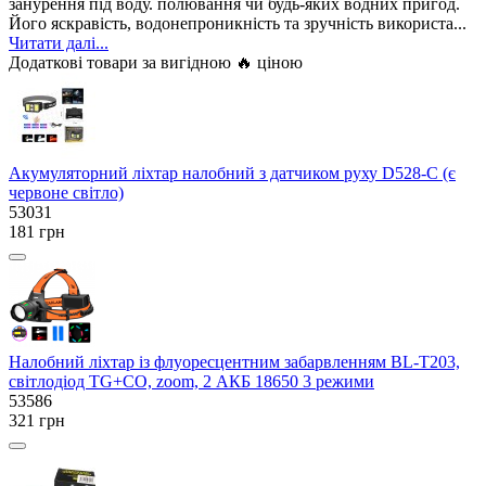
занурення під воду. полювання чи будь-яких водних пригод.
Його яскравість, водонепроникність та зручність використа...
Читати далі...
Додаткові товари за вигідною 🔥 ціною
Акумуляторний ліхтар налобний з датчиком руху D528-C (є
червоне світло)
53031
181 грн
Налобний ліхтар із флуоресцентним забарвленням BL-T203,
світлодіод TG+CO, zoom, 2 АКБ 18650 3 режими
53586
321 грн