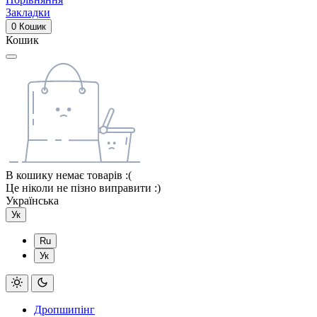
Закладки
0
Кошик
Кошик
В кошику немає товарів :(
Це ніколи не пізно виправити :)
Українська
Ук
Ru
Ук
Дропшипінг