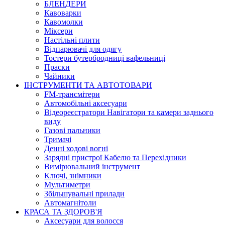
БЛЕНДЕРИ
Кавоварки
Кавомолки
Міксери
Настільні плити
Відпарювачі для одягу
Тостери бутербродниці вафельниці
Праски
Чайники
ІНСТРУМЕНТИ ТА АВТОТОВАРИ
FM-трансмітери
Автомобільні аксесуари
Відеореєстратори Навігатори та камери заднього
виду
Газові пальники
Тримачі
Денні ходові вогні
Зарядні пристрої Кабелю та Перехідники
Вимірювальний інструмент
Ключі, знімники
Мультиметри
Збільшувальні прилади
Автомагнітоли
КРАСА ТА ЗДОРОВ'Я
Аксесуари для волосся