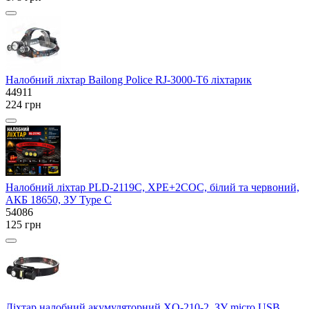
Налобний ліхтар Bailong Police RJ-3000-T6 ліхтарик
44911
224 грн
Налобний ліхтар PLD-2119C, XPE+2COC, білий та червоний,
АКБ 18650, ЗУ Type C
54086
125 грн
Ліхтар налобний акумуляторний XQ-210-2, ЗУ micro USB