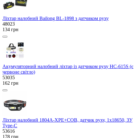
Ліхтар налобний Bailong BL-1898 з датчиком руху
48023
134 грн
Акумуляторний налобний ліхтар із датчиком руху HC-615S (є
червоне світло)
53035
162 грн
Ліхтар налобний 1804A-XPE+COB, датчик руху, 1x18650, ЗУ
Type-C
53616
178 грн