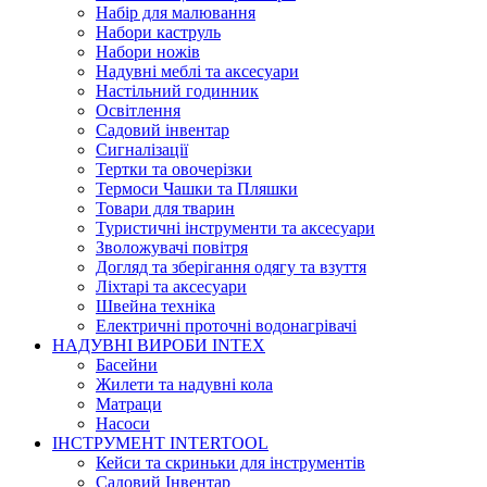
Набір для малювання
Набори каструль
Набори ножів
Надувні меблі та аксесуари
Настільний годинник
Освітлення
Садовий інвентар
Сигналізації
Тертки та овочерізки
Термоси Чашки та Пляшки
Товари для тварин
Туристичні інструменти та аксесуари
Зволожувачі повітря
Догляд та зберігання одягу та взуття
Ліхтарі та аксесуари
Швейна техніка
Електричні проточні водонагрівачі
НАДУВНІ ВИРОБИ INTEX
Басейни
Жилети та надувні кола
Матраци
Насоси
ІНСТРУМЕНТ INTERTOOL
Кейси та скриньки для інструментів
Садовий Інвентар