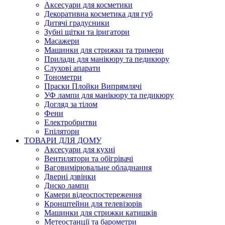
Аксесуари для косметики
Декоративна косметика для губ
Дитячі градусники
Зубні щітки та іригатори
Масажери
Машинки для стрижки та тримери
Прилади для манікюру та педикюру
Слухові апарати
Тонометри
Праски Плойки Випрямлячі
УФ лампи для манікюру та педикюру
Догляд за тілом
Фени
Електробритви
Епілятори
ТОВАРИ ДЛЯ ДОМУ
Аксесуари для кухні
Вентилятори та обігрівачі
Ваговимірювальне обладнання
Дверні дзвінки
Диско лампи
Камери відеоспостереження
Кронштейни для телевізорів
Машинки для стрижки катишків
Метеостанції та барометри