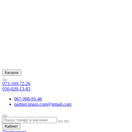
Каталог
073-169-72-26
050-020-13-83
067-998-95-46
partner.imaxi.com@gmail.com
Кабінет
Порівняння