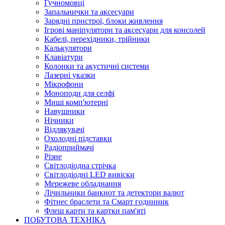
Гучномовці
Запальнички та аксесуари
Зарядні пристрої, блоки живлення
Ігрові маніпулятори та аксесуари для консолей
Кабелі, перехідники, трійники
Калькулятори
Клавіатури
Колонки та акустичні системи
Лазерні указки
Мікрофони
Моноподи для селфі
Миші комп'ютерні
Навушники
Нічники
Відлякувачі
Охолодні підставки
Радіоприймачі
Різне
Світлодіодна стрічка
Світлодіодні LED вивіски
Мережеве обладнання
Лічильники банкнот та детектори валют
Фітнес браслети та Смарт годинник
Флеш карти та картки пам'яті
ПОБУТОВА ТЕХНІКА