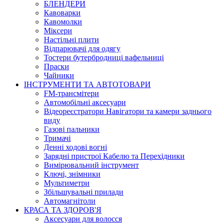
БЛЕНДЕРИ
Кавоварки
Кавомолки
Міксери
Настільні плити
Відпарювачі для одягу
Тостери бутербродниці вафельниці
Праски
Чайники
ІНСТРУМЕНТИ ТА АВТОТОВАРИ
FM-трансмітери
Автомобільні аксесуари
Відеореєстратори Навігатори та камери заднього
виду
Газові пальники
Тримачі
Денні ходові вогні
Зарядні пристрої Кабелю та Перехідники
Вимірювальний інструмент
Ключі, знімники
Мультиметри
Збільшувальні прилади
Автомагнітоли
КРАСА ТА ЗДОРОВ'Я
Аксесуари для волосся