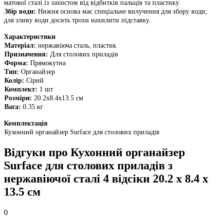
матової сталі із захистом від відбитків пальців та пластику.
Збір води:
Нижня основа має спеціальне вилучення для збору води;
для зливу води досить трохи нахилити підставку.
Характеристики
Матеріал:
нержавіюча сталь, пластик
Призначення:
Для столових приладів
Форма:
Прямокутна
Тип:
Органайзер
Колір:
Сірий
Комплект:
1 шт
Розміри:
20.2х8.4х13.5 см
Вага:
0.35 кг
Комплектація
Кухонний органайзер Surface для столових приладів
Відгуки про Кухонний органайзер
Surface для столових приладів з
нержавіючої сталі 4 відсіки 20.2 х 8.4 х
13.5 см
0