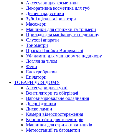
Аксесуари для косметики
Декоративна косметика для губ
Дитячі градусники
Зубні щітки та іригатори
Масажери
Машинки для стрижки та тримери
Прилади для манікюру та педикюру
Слухові апарати
Тонометри
Праски Плойки Випрямлячі
УФ лампи для манікюру та педикюру
Догляд за тілом
Фени
Електробритви
Епілятори
ТОВАРИ ДЛЯ ДОМУ
Аксесуари для кухні
Вентилятори та обігрівачі
Ваговимірювальне обладнання
Дверні дзвінки
Диско лампи
Камери відеоспостереження
Кронштейни для телевізорів
Машинки для стрижки катишків
Метеостанції та барометри