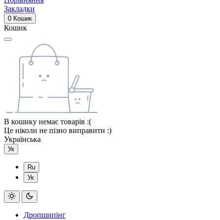
Закладки
0
Кошик
Кошик
В кошику немає товарів :(
Це ніколи не пізно виправити :)
Українська
Ук
Ru
Ук
Дропшипінг