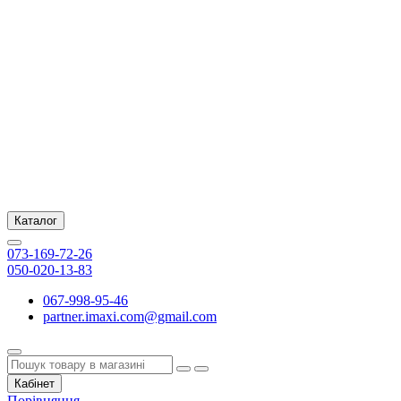
Каталог
073-169-72-26
050-020-13-83
067-998-95-46
partner.imaxi.com@gmail.com
Кабінет
Порівняння