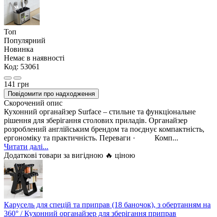
Топ
Популярний
Новинка
Немає в наявності
Код:
53061
141 грн
Повідомити про надходження
Скорочений опис
Кухонний органайзер Surface – стильне та функціональне
рішення для зберігання столових приладів. Органайзер
розроблений англійським брендом та поєднує компактність,
ергономіку та практичність. Переваги · Комп...
Читати далі...
Додаткові товари за вигідною 🔥 ціною
Карусель для спецій та приправ (18 баночок), з обертанням на
360° / Кухонний органайзер для зберігання приправ