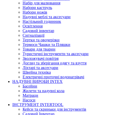
Набір для малювання
Набори каструль
Набори ножів
Надувні меблі та аксесуари
Настільний годинник
Освітлення
Садовий інвентар
Сигналізації
Тертки та овочерізки
Термоси Чашки та Пляшки
Товари для тварин
Туристичні інструменти та аксесуари
Зволожувачі повітря
Догляд та зберігання одягу та взуття
Ліхтарі та аксесуари
Швейна техніка
Електричні проточні водонагрівачі
НАДУВНІ ВИРОБИ INTEX
Басейни
Жилети та надувні кола
Матраци
Насоси
ІНСТРУМЕНТ INTERTOOL
Кейси та скриньки для інструментів
Садовий Інвентар