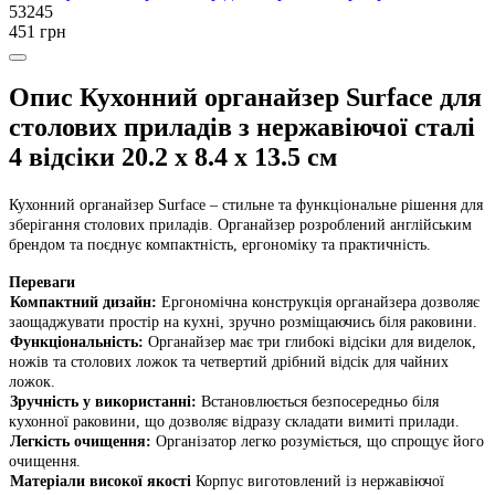
53245
451 грн
Опис Кухонний органайзер Surface для
столових приладів з нержавіючої сталі
4 відсіки 20.2 х 8.4 х 13.5 см
Кухонний органайзер Surface – стильне та функціональне рішення для
зберігання столових приладів. Органайзер розроблений англійським
брендом та поєднує компактність, ергономіку та практичність.
Переваги
Компактний дизайн:
Ергономічна конструкція органайзера дозволяє
заощаджувати простір на кухні, зручно розміщаючись біля раковини.
Функціональність:
Органайзер має три глибокі відсіки для виделок,
ножів та столових ложок та четвертий дрібний відсік для чайних
ложок.
Зручність у використанні:
Встановлюється безпосередньо біля
кухонної раковини, що дозволяє відразу складати вимиті прилади.
Легкість очищення:
Організатор легко розуміється, що спрощує його
очищення.
Матеріали високої якості
Корпус виготовлений із нержавіючої