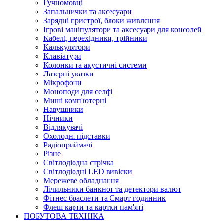
Гучномовці
Запальнички та аксесуари
Зарядні пристрої, блоки живлення
Ігрові маніпулятори та аксесуари для консолей
Кабелі, перехідники, трійники
Калькулятори
Клавіатури
Колонки та акустичні системи
Лазерні указки
Мікрофони
Моноподи для селфі
Миші комп'ютерні
Навушники
Нічники
Відлякувачі
Охолодні підставки
Радіоприймачі
Різне
Світлодіодна стрічка
Світлодіодні LED вивіски
Мережеве обладнання
Лічильники банкнот та детектори валют
Фітнес браслети та Смарт годинник
Флеш карти та картки пам'яті
ПОБУТОВА ТЕХНІКА