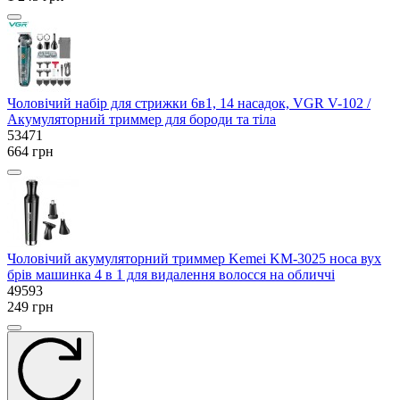
Чоловічий набір для стрижки 6в1, 14 насадок, VGR V-102 /
Акумуляторний триммер для бороди та тіла
53471
664 грн
Чоловічий акумуляторний триммер Kemei KM-3025 носа вух
брів машинка 4 в 1 для видалення волосся на обличчі
49593
249 грн