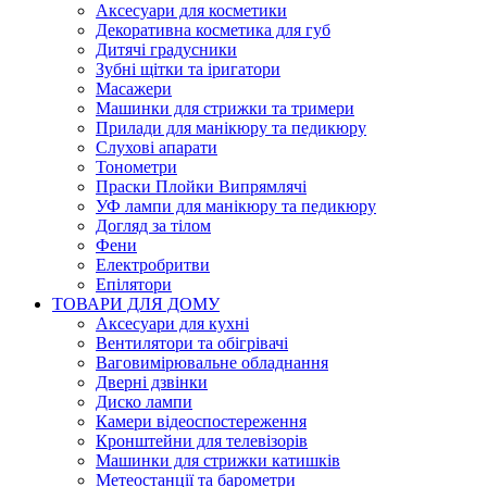
Аксесуари для косметики
Декоративна косметика для губ
Дитячі градусники
Зубні щітки та іригатори
Масажери
Машинки для стрижки та тримери
Прилади для манікюру та педикюру
Слухові апарати
Тонометри
Праски Плойки Випрямлячі
УФ лампи для манікюру та педикюру
Догляд за тілом
Фени
Електробритви
Епілятори
ТОВАРИ ДЛЯ ДОМУ
Аксесуари для кухні
Вентилятори та обігрівачі
Ваговимірювальне обладнання
Дверні дзвінки
Диско лампи
Камери відеоспостереження
Кронштейни для телевізорів
Машинки для стрижки катишків
Метеостанції та барометри