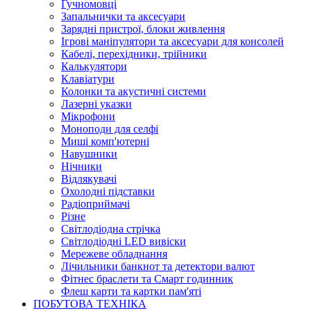
Гучномовці
Запальнички та аксесуари
Зарядні пристрої, блоки живлення
Ігрові маніпулятори та аксесуари для консолей
Кабелі, перехідники, трійники
Калькулятори
Клавіатури
Колонки та акустичні системи
Лазерні указки
Мікрофони
Моноподи для селфі
Миші комп'ютерні
Навушники
Нічники
Відлякувачі
Охолодні підставки
Радіоприймачі
Різне
Світлодіодна стрічка
Світлодіодні LED вивіски
Мережеве обладнання
Лічильники банкнот та детектори валют
Фітнес браслети та Смарт годинник
Флеш карти та картки пам'яті
ПОБУТОВА ТЕХНІКА