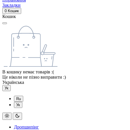
Закладки
0
Кошик
Кошик
В кошику немає товарів :(
Це ніколи не пізно виправити :)
Українська
Ук
Ru
Ук
Дропшипінг