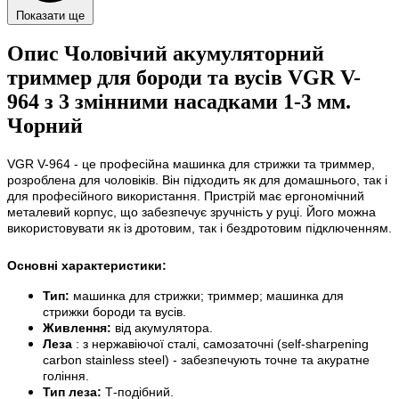
Показати ще
Опис Чоловічий акумуляторний
триммер для бороди та вусів VGR V-
964 з 3 змінними насадками 1-3 мм.
Чорний
VGR V-964 - це професійна машинка для стрижки та триммер,
розроблена для чоловіків. Він підходить як для домашнього, так і
для професійного використання. Пристрій має ергономічний
металевий корпус, що забезпечує зручність у руці. Його можна
використовувати як із дротовим, так і бездротовим підключенням.
Основні характеристики:
Тип:
машинка для стрижки; триммер; машинка для
стрижки бороди та вусів.
Живлення:
від акумулятора.
Леза
: з нержавіючої сталі, самозаточні (self-sharpening
carbon stainless steel) - забезпечують точне та акуратне
гоління.
Тип леза:
Т-подібний.