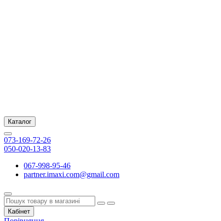
Каталог
073-169-72-26
050-020-13-83
067-998-95-46
partner.imaxi.com@gmail.com
Кабінет
Порівняння