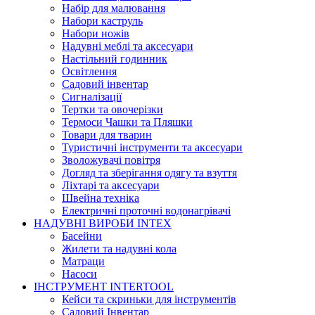
Набір для малювання
Набори каструль
Набори ножів
Надувні меблі та аксесуари
Настільний годинник
Освітлення
Садовий інвентар
Сигналізації
Тертки та овочерізки
Термоси Чашки та Пляшки
Товари для тварин
Туристичні інструменти та аксесуари
Зволожувачі повітря
Догляд та зберігання одягу та взуття
Ліхтарі та аксесуари
Швейна техніка
Електричні проточні водонагрівачі
НАДУВНІ ВИРОБИ INTEX
Басейни
Жилети та надувні кола
Матраци
Насоси
ІНСТРУМЕНТ INTERTOOL
Кейси та скриньки для інструментів
Садовий Інвентар