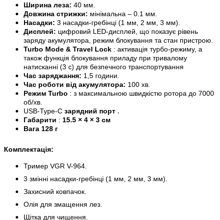
Ширина леза:
40 мм.
Довжина стрижки:
мінімальна – 0.1 мм.
Насадки:
3 насадки-гребінці (1 мм, 2 мм, 3 мм).
Дисплей:
цифровий LED-дисплей, що показує рівень
заряду акумулятора, режим блокування та стан пристрою.
Turbo Mode & Travel Lock
: активація турбо-режиму, а
також функція блокування приладу при тривалому
натисканні (3 с) для безпечного транспортування
Час заряджання:
1,5 години.
Час роботи від акумулятора:
100 хв.
Режим Turbo
: з максимальною швидкістю ротора до 7000
об/хв.
.
USB-Type-C
зарядний порт
Габарити
:
15.5 × 4 × 3 см
Вага 128 г
Комплектація:
Тример VGR V-964.
3 змінні насадки-гребінці (1 мм, 2 мм, 3 мм).
Захисний ковпачок.
Олія для змащення лез.
Щітка для чищення.