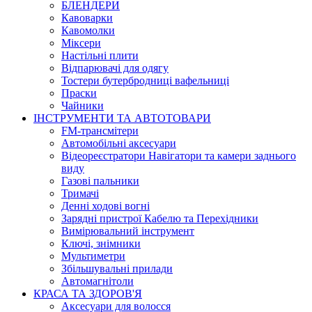
БЛЕНДЕРИ
Кавоварки
Кавомолки
Міксери
Настільні плити
Відпарювачі для одягу
Тостери бутербродниці вафельниці
Праски
Чайники
ІНСТРУМЕНТИ ТА АВТОТОВАРИ
FM-трансмітери
Автомобільні аксесуари
Відеореєстратори Навігатори та камери заднього
виду
Газові пальники
Тримачі
Денні ходові вогні
Зарядні пристрої Кабелю та Перехідники
Вимірювальний інструмент
Ключі, знімники
Мультиметри
Збільшувальні прилади
Автомагнітоли
КРАСА ТА ЗДОРОВ'Я
Аксесуари для волосся