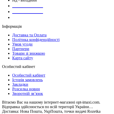
Нд - вихідний
073-169-72-26
050-020-13-83
067-998-95-46
Інформація
Доставка та Оплата
Політика конфіденційності
Умов угоди
Партнери
Товари зі знижкою
Карта сайту
Особистий кабінет
Особистий кабінет
Історія замовлень
Закладки
Розсилка новин
Зворотній зв’язок
Вітаємо Вас на нашому інтернет-магазині opt-imaxi.com.
Відправка здійснюється по всій території України…
Доставка: Нова Пошта, УкрПошта, точки видачі Rozetka