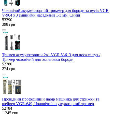
Чоловічий акумуляторний триммер для бороди та вусів VGR
V-964 з 3 змінними насадками 1-3 мм. Синій
53290
398 грн
Тример акумуляторний 2в1 VGR V-613 для носа та вух /
Тример чоловічий для окантовки бороди
52780
274 грн
Провідний професійний набір машинка для стрижки та
шейвер VGR-649, Чоловічий акумуляторний тример
52784
1 245 грн