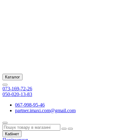
Каталог
073-169-72-26
050-020-13-83
067-998-95-46
partner.imaxi.com@gmail.com
Кабінет
Порівняння