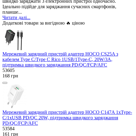
швидко заряджати 3 електронних пристрої одночасно.
Ідеально підійде для заряджання сучасних смартфонів,
планше...
Читати далі...
Додаткові товари за вигідною 🔥 ціною
Мережевий зарядний пристрій адаптер HOCO CS25A з
кабелем Type C/Type C Rico 1USB/1Type-C, 20W/3A,
підтримка швидкого заряджання PD/QC/FCP/AFC
53605
168 грн
Мережевий зарядний пристрій адаптер HOCO C147A 1хType-
C/1хUSB PD/QC 20W, підтримка швидкого заряджання
PD/QC/FCP/AFC
53584
161 грн