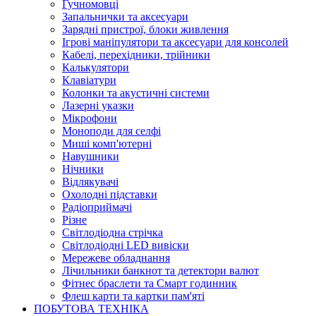
Гучномовці
Запальнички та аксесуари
Зарядні пристрої, блоки живлення
Ігрові маніпулятори та аксесуари для консолей
Кабелі, перехідники, трійники
Калькулятори
Клавіатури
Колонки та акустичні системи
Лазерні указки
Мікрофони
Моноподи для селфі
Миші комп'ютерні
Навушники
Нічники
Відлякувачі
Охолодні підставки
Радіоприймачі
Різне
Світлодіодна стрічка
Світлодіодні LED вивіски
Мережеве обладнання
Лічильники банкнот та детектори валют
Фітнес браслети та Смарт годинник
Флеш карти та картки пам'яті
ПОБУТОВА ТЕХНІКА