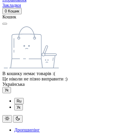
Закладки
0
Кошик
Кошик
В кошику немає товарів :(
Це ніколи не пізно виправити :)
Українська
Ук
Ru
Ук
Дропшипінг