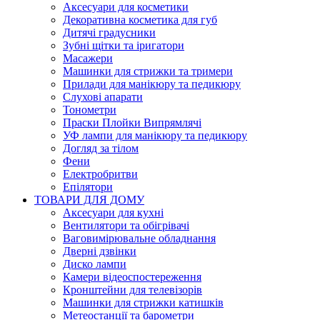
Аксесуари для косметики
Декоративна косметика для губ
Дитячі градусники
Зубні щітки та іригатори
Масажери
Машинки для стрижки та тримери
Прилади для манікюру та педикюру
Слухові апарати
Тонометри
Праски Плойки Випрямлячі
УФ лампи для манікюру та педикюру
Догляд за тілом
Фени
Електробритви
Епілятори
ТОВАРИ ДЛЯ ДОМУ
Аксесуари для кухні
Вентилятори та обігрівачі
Ваговимірювальне обладнання
Дверні дзвінки
Диско лампи
Камери відеоспостереження
Кронштейни для телевізорів
Машинки для стрижки катишків
Метеостанції та барометри