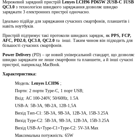
Мережевий зарядний пристрій
Lenyes LCH96 PD65W 2USB-C 1USB
QC3.0
з технологією швидкого заряджання дозволяє швидко
заряджати 3 електронних пристрої одночасно.
Ідеально підійде для заряджання сучасних смартфонів, планшетів і
навіть ноутбуків.
Пристрій підтримує такі протоколи швидких зарядок, як
PPS, FCP,
AFC, PD2.0, QC3.0, QC2.0
та
інші. Таким чином він підходить для
більшості сучасних смартфонів.
Power Delivery
(PD) – це новий універсальний стандарт, що дозволяє
швидко заряджати не лише смартфони та планшети, а й інші сучасні
пристрої, наприклад MacBook.
Характеристика:
Модель:
Lenyes LCH96
;
Порти: 2 порти Type-C, 1 порт USB;
Вхід: AC 100-240V, 50/60Hz, 1.5A
USB-A: 5В-3А, 9В-2А, 12В-1,5А
Вихід Тип-C1: 5В-3А, 9В-3А, 12В-3А, 15В-3.25А
Вихід Type-C2:
5В-3А, 9В-3А, 12В-3А, 15В-3.25А
Вихід USB-A+Type-C1+Type-C2: 5V-3A Max
Максимальна потужність: 65W