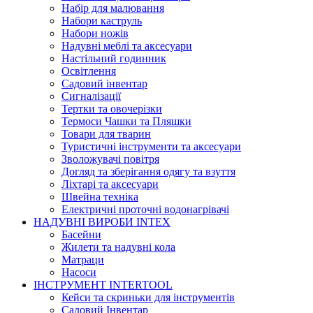
Набір для малювання
Набори каструль
Набори ножів
Надувні меблі та аксесуари
Настільний годинник
Освітлення
Садовий інвентар
Сигналізації
Тертки та овочерізки
Термоси Чашки та Пляшки
Товари для тварин
Туристичні інструменти та аксесуари
Зволожувачі повітря
Догляд та зберігання одягу та взуття
Ліхтарі та аксесуари
Швейна техніка
Електричні проточні водонагрівачі
НАДУВНІ ВИРОБИ INTEX
Басейни
Жилети та надувні кола
Матраци
Насоси
ІНСТРУМЕНТ INTERTOOL
Кейси та скриньки для інструментів
Садовий Інвентар