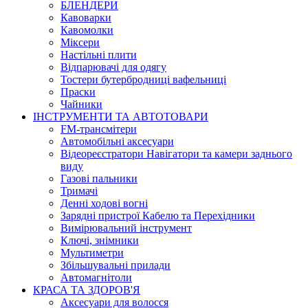
БЛЕНДЕРИ
Кавоварки
Кавомолки
Міксери
Настільні плити
Відпарювачі для одягу
Тостери бутербродниці вафельниці
Праски
Чайники
ІНСТРУМЕНТИ ТА АВТОТОВАРИ
FM-трансмітери
Автомобільні аксесуари
Відеореєстратори Навігатори та камери заднього
виду
Газові пальники
Тримачі
Денні ходові вогні
Зарядні пристрої Кабелю та Перехідники
Вимірювальний інструмент
Ключі, знімники
Мультиметри
Збільшувальні прилади
Автомагнітоли
КРАСА ТА ЗДОРОВ'Я
Аксесуари для волосся