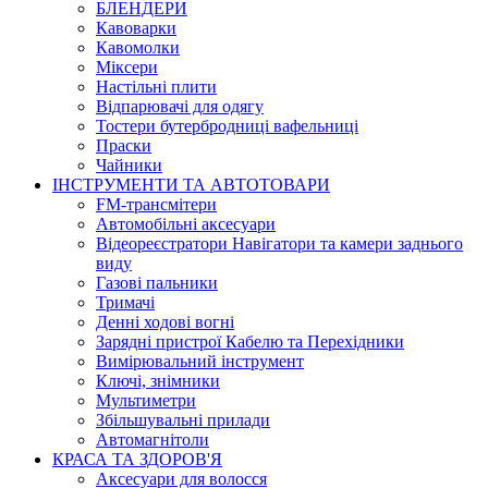
БЛЕНДЕРИ
Кавоварки
Кавомолки
Міксери
Настільні плити
Відпарювачі для одягу
Тостери бутербродниці вафельниці
Праски
Чайники
ІНСТРУМЕНТИ ТА АВТОТОВАРИ
FM-трансмітери
Автомобільні аксесуари
Відеореєстратори Навігатори та камери заднього
виду
Газові пальники
Тримачі
Денні ходові вогні
Зарядні пристрої Кабелю та Перехідники
Вимірювальний інструмент
Ключі, знімники
Мультиметри
Збільшувальні прилади
Автомагнітоли
КРАСА ТА ЗДОРОВ'Я
Аксесуари для волосся