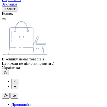
Закладки
0
Кошик
Кошик
В кошику немає товарів :(
Це ніколи не пізно виправити :)
Українська
Ук
Ru
Ук
Дропшипінг