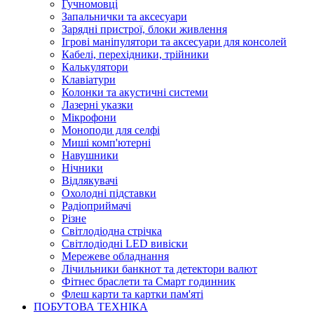
Гучномовці
Запальнички та аксесуари
Зарядні пристрої, блоки живлення
Ігрові маніпулятори та аксесуари для консолей
Кабелі, перехідники, трійники
Калькулятори
Клавіатури
Колонки та акустичні системи
Лазерні указки
Мікрофони
Моноподи для селфі
Миші комп'ютерні
Навушники
Нічники
Відлякувачі
Охолодні підставки
Радіоприймачі
Різне
Світлодіодна стрічка
Світлодіодні LED вивіски
Мережеве обладнання
Лічильники банкнот та детектори валют
Фітнес браслети та Смарт годинник
Флеш карти та картки пам'яті
ПОБУТОВА ТЕХНІКА