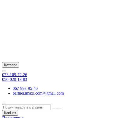
Каталог
073-169-72-26
050-020-13-83
067-998-95-46
partner.imaxi.com@gmail.com
Кабінет
Порівняння