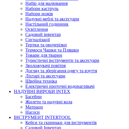
Набір для малювання
Набори каструль
Набори ножів
Надувні меблі та аксесуари
Настільний годинник
Освітлення
Садовий інвентар
Сигналізації
Тертки та овочерізки
Термоси Чашки та Пляшки
Товари для тварин
Туристичні інструменти та аксесуари
Зволожувачі повітря
Догляд та зберігання одягу та взуття
Ліхтарі та аксесуари
Швейна техніка
Електричні проточні водонагрівачі
НАДУВНІ ВИРОБИ INTEX
Басейни
Жилети та надувні кола
Матраци
Насоси
ІНСТРУМЕНТ INTERTOOL
Кейси та скриньки для інструментів
Садовий Інвентар