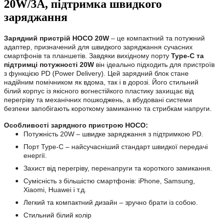
20W/3A, підтримка швидкого
заряджання
Зарядний пристрій HOCO 20W
– це компактний та потужний
адаптер, призначений для швидкого заряджання сучасних
смартфонів та планшетів. Завдяки вихідному порту
Type-C та
підтримці потужності 20W
він ідеально підходить для пристроїв
з функцією PD (Power Delivery). Цей зарядний блок стане
надійним помічником як вдома, так і в дорозі. Його стильний
білий корпус із якісного вогнестійкого пластику захищає від
перегріву та механічних пошкоджень, а вбудовані системи
безпеки запобігають короткому замиканню та стрибкам напруги.
Особливості зарядного пристрою HOCO:
Потужність 20W – швидке заряджання з підтримкою PD.
Порт Type-C – найсучасніший стандарт швидкої передачі
енергії.
Захист від перегріву, перенапруги та короткого замикання.
Сумісність з більшістю смартфонів: iPhone, Samsung,
Xiaomi, Huawei і т.д.
Легкий та компактний дизайн – зручно брати із собою.
Стильний білий колір