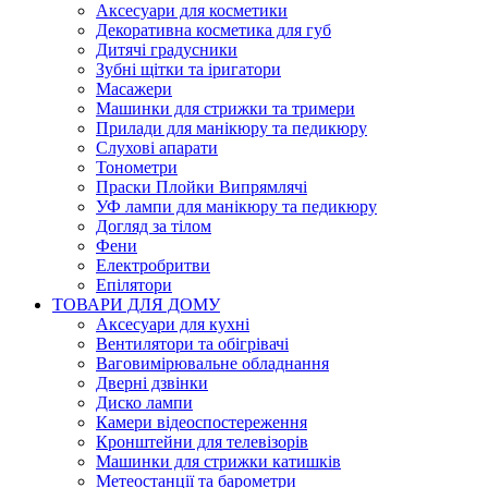
Аксесуари для косметики
Декоративна косметика для губ
Дитячі градусники
Зубні щітки та іригатори
Масажери
Машинки для стрижки та тримери
Прилади для манікюру та педикюру
Слухові апарати
Тонометри
Праски Плойки Випрямлячі
УФ лампи для манікюру та педикюру
Догляд за тілом
Фени
Електробритви
Епілятори
ТОВАРИ ДЛЯ ДОМУ
Аксесуари для кухні
Вентилятори та обігрівачі
Ваговимірювальне обладнання
Дверні дзвінки
Диско лампи
Камери відеоспостереження
Кронштейни для телевізорів
Машинки для стрижки катишків
Метеостанції та барометри