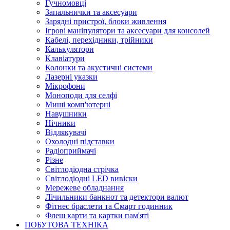
Гучномовці
Запальнички та аксесуари
Зарядні пристрої, блоки живлення
Ігрові маніпулятори та аксесуари для консолей
Кабелі, перехідники, трійники
Калькулятори
Клавіатури
Колонки та акустичні системи
Лазерні указки
Мікрофони
Моноподи для селфі
Миші комп'ютерні
Навушники
Нічники
Відлякувачі
Охолодні підставки
Радіоприймачі
Різне
Світлодіодна стрічка
Світлодіодні LED вивіски
Мережеве обладнання
Лічильники банкнот та детектори валют
Фітнес браслети та Смарт годинник
Флеш карти та картки пам'яті
ПОБУТОВА ТЕХНІКА