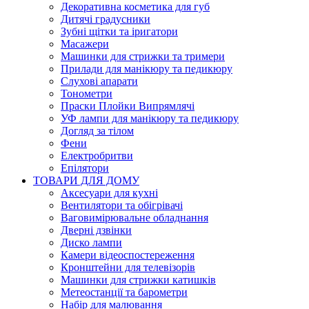
Декоративна косметика для губ
Дитячі градусники
Зубні щітки та іригатори
Масажери
Машинки для стрижки та тримери
Прилади для манікюру та педикюру
Слухові апарати
Тонометри
Праски Плойки Випрямлячі
УФ лампи для манікюру та педикюру
Догляд за тілом
Фени
Електробритви
Епілятори
ТОВАРИ ДЛЯ ДОМУ
Аксесуари для кухні
Вентилятори та обігрівачі
Ваговимірювальне обладнання
Дверні дзвінки
Диско лампи
Камери відеоспостереження
Кронштейни для телевізорів
Машинки для стрижки катишків
Метеостанції та барометри
Набір для малювання