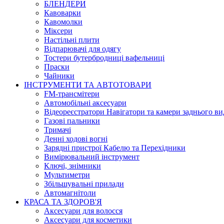
БЛЕНДЕРИ
Кавоварки
Кавомолки
Міксери
Настільні плити
Відпарювачі для одягу
Тостери бутербродниці вафельниці
Праски
Чайники
ІНСТРУМЕНТИ ТА АВТОТОВАРИ
FM-трансмітери
Автомобільні аксесуари
Відеореєстратори Навігатори та камери заднього ви
Газові пальники
Тримачі
Денні ходові вогні
Зарядні пристрої Кабелю та Перехідники
Вимірювальний інструмент
Ключі, знімники
Мультиметри
Збільшувальні прилади
Автомагнітоли
КРАСА ТА ЗДОРОВ'Я
Аксесуари для волосся
Аксесуари для косметики