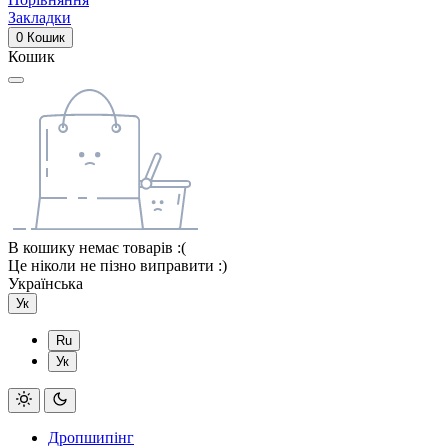
Закладки
0
Кошик
Кошик
В кошику немає товарів :(
Це ніколи не пізно виправити :)
Українська
Ук
Ru
Ук
Дропшипінг