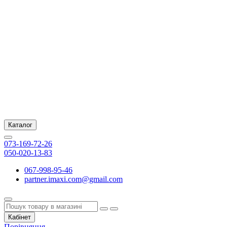
Каталог
073-169-72-26
050-020-13-83
067-998-95-46
partner.imaxi.com@gmail.com
Кабінет
Порівняння