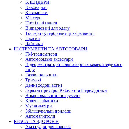
БЛЕНДЕРИ
Кавоварки
Кавомолки
Міксери
Настільні плити
Відпарювачі для одягу
Тостери бутербродниці вафельниці
Праски
Чайники
ІНСТРУМЕНТИ ТА АВТОТОВАРИ
FM-трансмітери
Автомобільні аксесуари
Відеореєстратори Навігатори та камери заднього
виду
Газові пальники
Тримачі
Денні ходові вогні
Зарядні пристрої Кабелю та Перехідники
Вимірювальний інструмент
Ключі, знімники
Мультиметри
Збільшувальні прилади
Автомагнітоли
КРАСА ТА ЗДОРОВ'Я
Аксесуари для волосся