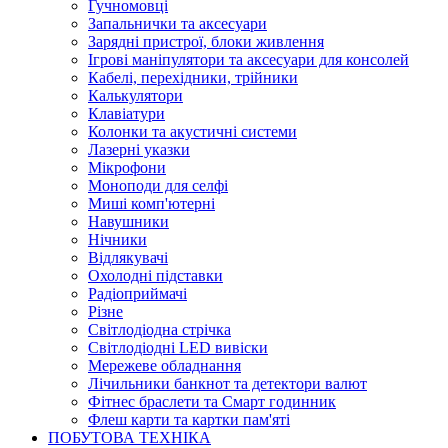
Гучномовці
Запальнички та аксесуари
Зарядні пристрої, блоки живлення
Ігрові маніпулятори та аксесуари для консолей
Кабелі, перехідники, трійники
Калькулятори
Клавіатури
Колонки та акустичні системи
Лазерні указки
Мікрофони
Моноподи для селфі
Миші комп'ютерні
Навушники
Нічники
Відлякувачі
Охолодні підставки
Радіоприймачі
Різне
Світлодіодна стрічка
Світлодіодні LED вивіски
Мережеве обладнання
Лічильники банкнот та детектори валют
Фітнес браслети та Смарт годинник
Флеш карти та картки пам'яті
ПОБУТОВА ТЕХНІКА