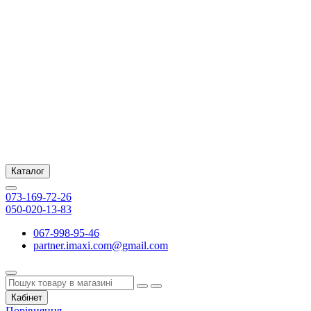
Каталог
073-169-72-26
050-020-13-83
067-998-95-46
partner.imaxi.com@gmail.com
Кабінет
Порівняння