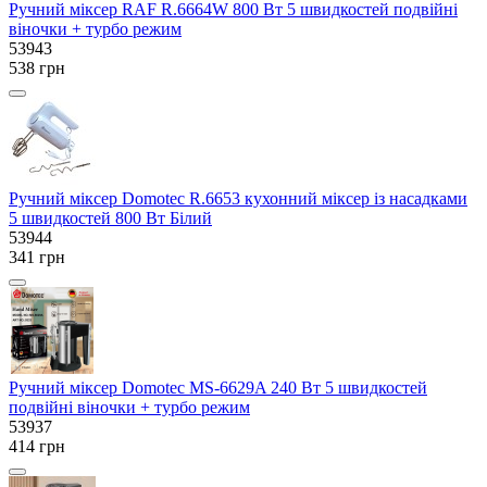
Ручний міксер RAF R.6664W 800 Вт 5 швидкостей подвійні
віночки + турбо режим
53943
538 грн
Ручний міксер Domotec R.6653 кухонний міксер із насадками
5 швидкостей 800 Вт Білий
53944
341 грн
Ручний міксер Domotec MS-6629A 240 Вт 5 швидкостей
подвійні віночки + турбо режим
53937
414 грн