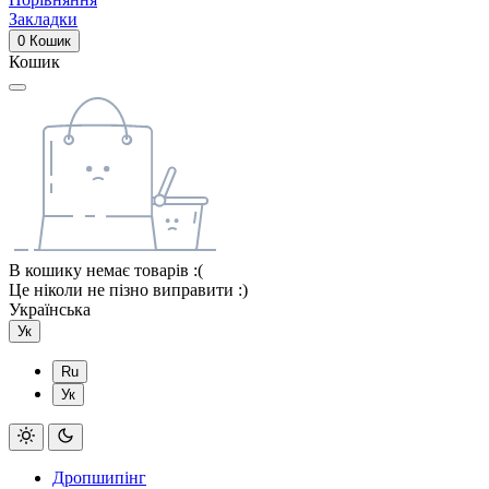
Закладки
0
Кошик
Кошик
В кошику немає товарів :(
Це ніколи не пізно виправити :)
Українська
Ук
Ru
Ук
Дропшипінг