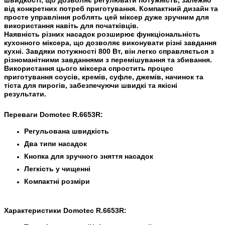
швидкості, що дозволяє регулювати потужність, залежно
від конкретних потреб приготування. Компактний дизайн та
просте управління роблять цей міксер дуже зручним для
використання навіть для початківців.
Наявність різних насадок розширює функціональність
кухонного міксера, що дозволяє виконувати різні завдання
кухні. Завдяки потужності 800 Вт, він легко справляється з
різноманітними завданнями з перемішування та збивання.
Використання цього міксера спростить процес
приготування соусів, кремів, суфле, джемів, начинок та
тіста для пирогів, забезпечуючи швидкі та якісні
результати.
Переваги Domotec R.6653R:
Регульована швидкість
Два типи насадок
Кнопка для зручного зняття насадок
Легкість у чищенні
Компактні розміри
Характеристики Domotec R.6653R: