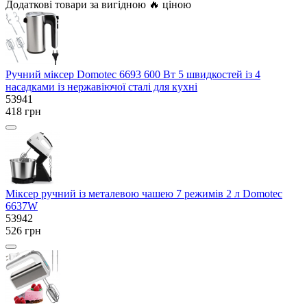
Додаткові товари за вигідною 🔥 ціною
Ручний міксер Domotec 6693 600 Вт 5 швидкостей із 4
насадками із нержавіючої сталі для кухні
53941
418 грн
Міксер ручний із металевою чашею 7 режимів 2 л Domotec
6637W
53942
526 грн