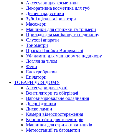
Аксесуари для косметики
Декоративна косметика для губ
Дитячі градусники
Зубні щітки та іригатори
Масажери
Машинки для стрижки та тримери
Прилади для манікюру та педикюру
Слухові апарати
Тонометри
Праски Плойки Випрямлячі
УФ лампи для манікюру та педикюру
Догляд за тілом
Фени
Електробритви
Епілятори
ТОВАРИ ДЛЯ ДОМУ
Аксесуари для кухні
Вентилятори та обігрівачі
Ваговимірювальне обладнання
Дверні дзвінки
Диско лампи
Камери відеоспостереження
Кронштейни для телевізорів
Машинки для стрижки катишків
Метеостанції та барометри