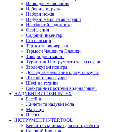
Набір для малювання
Набори каструль
Набори ножів
Надувні меблі та аксесуари
Настільний годинник
Освітлення
Садовий інвентар
Сигналізації
Тертки та овочерізки
Термоси Чашки та Пляшки
Товари для тварин
Туристичні інструменти та аксесуари
Зволожувачі повітря
Догляд та зберігання одягу та взуття
Ліхтарі та аксесуари
Швейна техніка
Електричні проточні водонагрівачі
НАДУВНІ ВИРОБИ INTEX
Басейни
Жилети та надувні кола
Матраци
Насоси
ІНСТРУМЕНТ INTERTOOL
Кейси та скриньки для інструментів
Садовий Інвентар