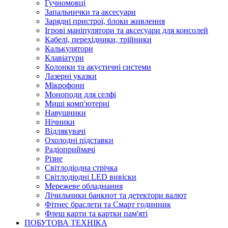
Гучномовці
Запальнички та аксесуари
Зарядні пристрої, блоки живлення
Ігрові маніпулятори та аксесуари для консолей
Кабелі, перехідники, трійники
Калькулятори
Клавіатури
Колонки та акустичні системи
Лазерні указки
Мікрофони
Моноподи для селфі
Миші комп'ютерні
Навушники
Нічники
Відлякувачі
Охолодні підставки
Радіоприймачі
Різне
Світлодіодна стрічка
Світлодіодні LED вивіски
Мережеве обладнання
Лічильники банкнот та детектори валют
Фітнес браслети та Смарт годинник
Флеш карти та картки пам'яті
ПОБУТОВА ТЕХНІКА