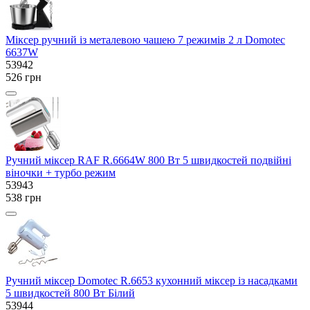
Міксер ручний із металевою чашею 7 режимів 2 л Domotec
6637W
53942
526 грн
Ручний міксер RAF R.6664W 800 Вт 5 швидкостей подвійні
віночки + турбо режим
53943
538 грн
Ручний міксер Domotec R.6653 кухонний міксер із насадками
5 швидкостей 800 Вт Білий
53944