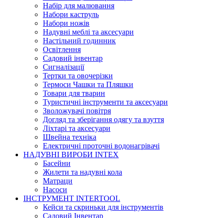
Набір для малювання
Набори каструль
Набори ножів
Надувні меблі та аксесуари
Настільний годинник
Освітлення
Садовий інвентар
Сигналізації
Тертки та овочерізки
Термоси Чашки та Пляшки
Товари для тварин
Туристичні інструменти та аксесуари
Зволожувачі повітря
Догляд та зберігання одягу та взуття
Ліхтарі та аксесуари
Швейна техніка
Електричні проточні водонагрівачі
НАДУВНІ ВИРОБИ INTEX
Басейни
Жилети та надувні кола
Матраци
Насоси
ІНСТРУМЕНТ INTERTOOL
Кейси та скриньки для інструментів
Садовий Інвентар