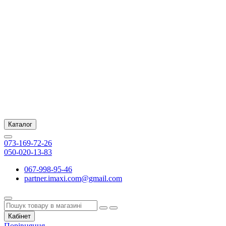
Каталог
073-169-72-26
050-020-13-83
067-998-95-46
partner.imaxi.com@gmail.com
Кабінет
Порівняння