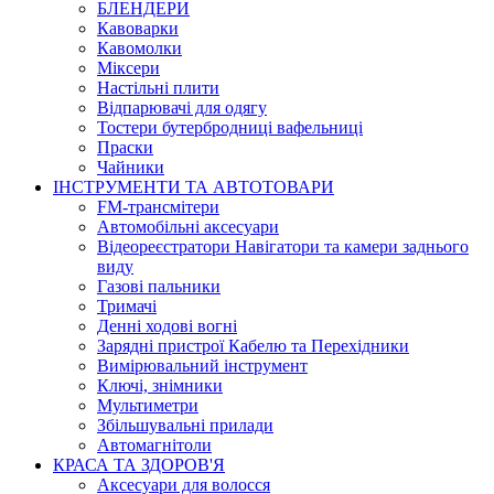
БЛЕНДЕРИ
Кавоварки
Кавомолки
Міксери
Настільні плити
Відпарювачі для одягу
Тостери бутербродниці вафельниці
Праски
Чайники
ІНСТРУМЕНТИ ТА АВТОТОВАРИ
FM-трансмітери
Автомобільні аксесуари
Відеореєстратори Навігатори та камери заднього
виду
Газові пальники
Тримачі
Денні ходові вогні
Зарядні пристрої Кабелю та Перехідники
Вимірювальний інструмент
Ключі, знімники
Мультиметри
Збільшувальні прилади
Автомагнітоли
КРАСА ТА ЗДОРОВ'Я
Аксесуари для волосся