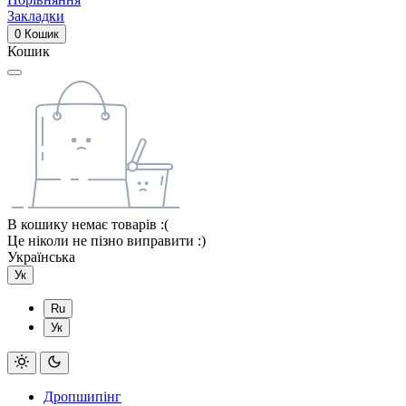
Закладки
0
Кошик
Кошик
В кошику немає товарів :(
Це ніколи не пізно виправити :)
Українська
Ук
Ru
Ук
Дропшипінг