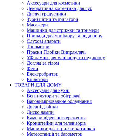
Аксесуари для косметики
Декоративна косметика для губ
Дитячі градусники
Зубні щітки та іригатори
Масажери
Машинки для стрижки та тримери
Прилади для манікюру та педикюру
Слухові апарати
Тонометри
Праски Плойки Випрямлячі
УФ лампи для манікюру та педикюру
Догляд за тілом
Фени
Електробритви
Епілятори
ТОВАРИ ДЛЯ ДОМУ
Аксесуари для кухні
Вентилятори та обігрівачі
Ваговимірювальне обладнання
Дверні дзвінки
Диско лампи
Камери відеоспостереження
Кронштейни для телевізорів
Машинки для стрижки катишків
Метеостанції та барометри